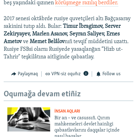
beş yaşındaki qızınen
körüşmege razılıq berdiler.
2017 senesi oktâbrde rusiye quvetçileri altı Bağçasaray
sakinini tutıp aldı. Bular:
Timur İbragimov, Server
Zekiryayev,
Marlen Asanov, Seyran Saliyev, Ernes
Ametov
ve
Memet Belâlov
nıñ tevqif müddetini uzattı.
Rusiye FSBsi olarnı Rusiyede yasaqlanğan “Hizb ut-
Tahrir" teşkilâtına aitliginde qabaatlay.
Paylaşmaq
VPN-siz oquñız
Follow us
Oqumağa devam etiñiz
İNSAN AQLARI
Bir an – ve casussıñ. Qırım
mahkemeleri devlet hainligi
qabaatlavlarını daqqalar içinde
nasıl baqalar