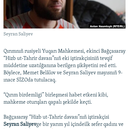
Русский
Українською
Seyran Saliyev
QOŞULIÑIZ!
Qırımnıñ rusiyeli Yuqarı Mahkemesi, ekinci Bağçasaray
“Hizb ut-Tahrir davası”nıñ eki iştirakçisiniñ tevqif
RFE/RS bütün saytları
müddetine uzatılğanına berilgen şikâyetini red etti.
Böylece, Memet Belâlov ve Seyran Saliyev mayısnıñ 9-
ınace SİZOda tutulacaq.
“Qırım birdemligi” birleşmesi habet etkeni kibi,
mahkeme oturışları qapalı şekilde keçti.
Bağçasaray “Hizb ut-Tahrir davası”nıñ iştirakçisi
Seyran Saliyev
ge bir yarım yıl içindeilk sefer qadını ve