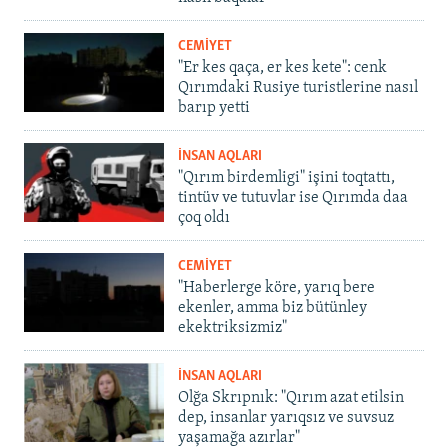
CEMİYET
"Er kes qaça, er kes kete": cenk
Qırımdaki Rusiye turistlerine nasıl
barıp yetti
İNSAN AQLARI
"Qırım birdemligi" işini toqtattı,
tintüv ve tutuvlar ise Qırımda daa
çoq oldı
CEMİYET
"Haberlerge köre, yarıq bere
ekenler, amma biz bütünley
ekektriksizmiz"
İNSAN AQLARI
Olğa Skrıpnık: "Qırım azat etilsin
dep, insanlar yarıqsız ve suvsuz
yaşamağa azırlar"