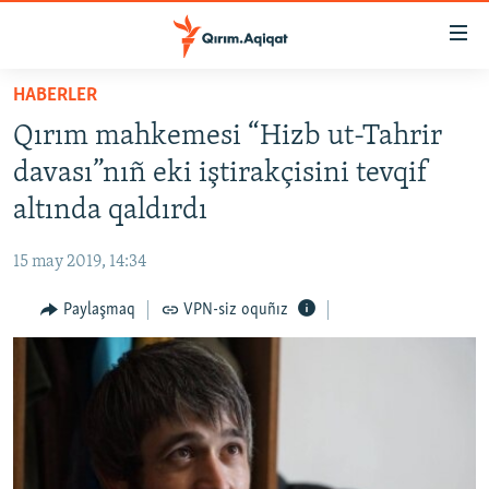
Link
açıqlığı
Esas
HABERLER
mündericege
HABERLER
Qırım mahkemesi “Hizb ut-Tahrir
qaytmaq
SİYASET
Baş
davası”nıñ eki iştirakçisini tevqif
İQTİSADİYAT
navigatsiyağa
altında qaldırdı
qaytmaq
CEMİYET
Qıdıruvğa
15 may 2019, 14:34
MEDENİYET
qaytmaq
Paylaşmaq
VPN-siz oquñız
İNSAN AQLARI
VİDEO
SÜRET
BLOGLAR
FİKİR