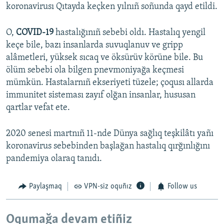
koronavirusı Qıtayda keçken yılnıñ soñunda qayd etildi.
O,
COVID-19
hastalığınıñ sebebi oldı. Hastalıq yengil
keçe bile, bazı insanlarda suvuqlanuv ve gripp
alâmetleri, yüksek sıcaq ve öksürüv körüne bile. Bu
ölüm sebebi ola bilgen pnevmoniyağa keçmesi
mümkün. Hastalarnıñ ekseriyeti tüzele; çoqusı allarda
immunitet sisteması zayıf olğan insanlar, hususan
qartlar vefat ete.
2020 senesi martnıñ 11-nde Dünya sağlıq teşkilâtı yañı
koronavirus sebebinden başlağan hastalıq qırğınlığını
pandemiya olaraq tanıdı.
Paylaşmaq
VPN-siz oquñız
Follow us
Oqumağa devam etiñiz