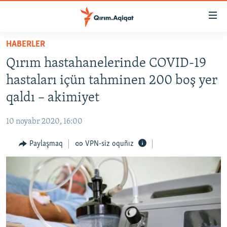
Link
açıqlığı
Esas
HABERLER
mündericege
HABERLER
Qırım hastahanelerinde COVID-19
qaytmaq
SİYASET
Baş
hastaları içün tahminen 200 boş yer
İQTİSADİYAT
navigatsiyağa
qaldı – akimiyet
qaytmaq
CEMİYET
Qıdıruvğa
10 noyabr 2020, 16:00
MEDENİYET
qaytmaq
Paylaşmaq
VPN-siz oquñız
İNSAN AQLARI
VİDEO
SÜRET
BLOGLAR
FİKİR