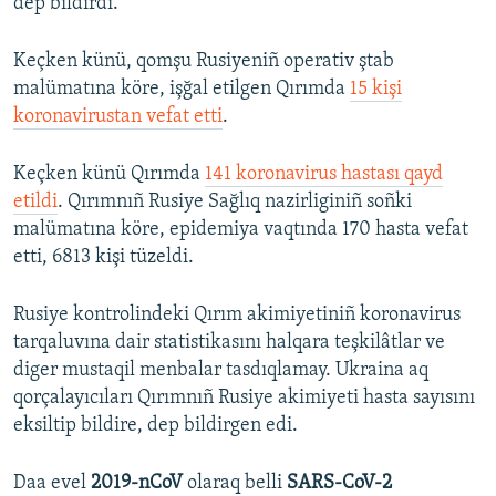
dep bildirdi.
Keçken künü, qomşu Rusiyeniñ operativ ştab
malümatına köre, işğal etilgen Qırımda
15 kişi
koronavirustan vefat etti
.
Keçken künü Qırımda
141 koronavirus hastası qayd
etildi
. Qırımnıñ Rusiye Sağlıq nazirliginiñ soñki
malümatına köre, epidemiya vaqtında 170 hasta vefat
etti, 6813 kişi tüzeldi.
Rusiye kontrolindeki Qırım akimiyetiniñ koronavirus
tarqaluvına dair statistikasını halqara teşkilâtlar ve
diger mustaqil menbalar tasdıqlamay. Ukraina aq
qorçalayıcıları Qırımnıñ Rusiye akimiyeti hasta sayısını
eksiltip bildire, dep bildirgen edi.
Daa evel
2019-nCoV
olaraq belli
SARS-CoV-2