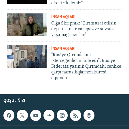
ekektriksizmiz"
İNSAN AQLARI
Olğa Skrıpnık: "Qırım azat etilsin
dep, insanlar yarıqsız ve suvsuz
yaşamağa azırlar"
İNSAN AQLARI
"Rusiye Qırımda onı
istemegenlerini bile edi". Rusiye
Federatsiyasınıñ Qırımdaki cenkke
qarşı narazılıqlarnen küreşi
aqqında
QOŞULIÑIZ!