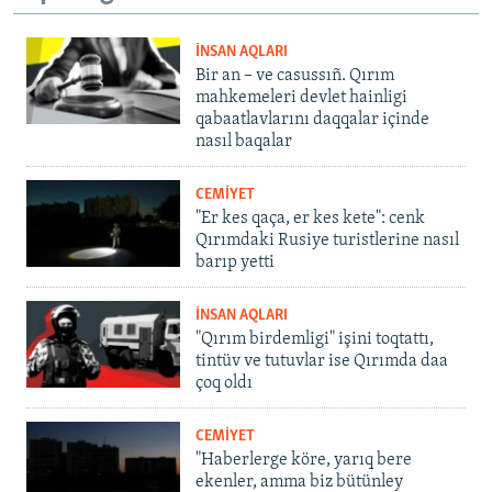
İNSAN AQLARI
Bir an – ve casussıñ. Qırım
mahkemeleri devlet hainligi
qabaatlavlarını daqqalar içinde
nasıl baqalar
CEMİYET
"Er kes qaça, er kes kete": cenk
Qırımdaki Rusiye turistlerine nasıl
barıp yetti
İNSAN AQLARI
"Qırım birdemligi" işini toqtattı,
tintüv ve tutuvlar ise Qırımda daa
çoq oldı
CEMİYET
"Haberlerge köre, yarıq bere
ekenler, amma biz bütünley