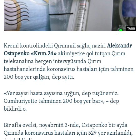
Русский
Українською
QOŞULIÑIZ!
Kreml kontrolindeki Qırımnıñ sağlıq naziri
Aleksandr
Ostapenko «Krım.24»
akimiyetke qol tutqan Qırım
telekanalına bergen intervyüsında Qırım
RFE/RS bütün saytları
hastahanelerinde koronavirus hastaları içün tahminen
200 boş yer qalğan, dep ayttı.
«Yer sayısı hasta sayısına uyğun, dep tüşünemiz.
Cumhuriyette tahminen 200 boş yer bar», – dep
bildirdi o.
Bir afta evelsi, noyabrniñ 3-nde, Ostapenko bir ayda
Qırımda koronavirus hastaları içün 529 yer azırlanıldı,