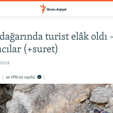
dağarında turist elâk oldı 
ıcılar (+suret)
 09:24
VPN-siz oquñız