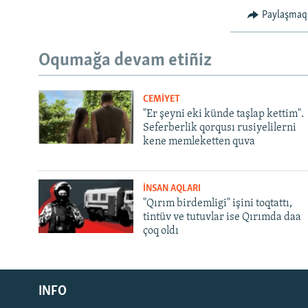
Paylaşmaq
Oqumağa devam etiñiz
CEMİYET
"Er şeyni eki künde taşlap kettim".
Seferberlik qorqusı rusiyelilerni
kene memleketten quva
İNSAN AQLARI
"Qırım birdemligi" işini toqtattı,
tintüv ve tutuvlar ise Qırımda daa
çoq oldı
Русский
INFO
Українською