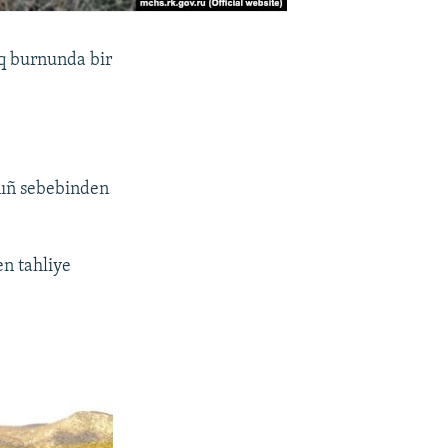
q burnunda bir
unıñ sebebinden
n tahliye