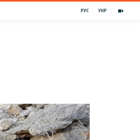
РУС
УКР
-