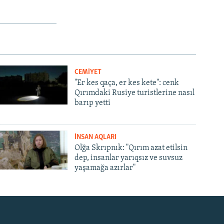
CEMİYET
"Er kes qaça, er kes kete": cenk
Qırımdaki Rusiye turistlerine nasıl
barıp yetti
İNSAN AQLARI
Olğa Skrıpnık: "Qırım azat etilsin
dep, insanlar yarıqsız ve suvsuz
yaşamağa azırlar"