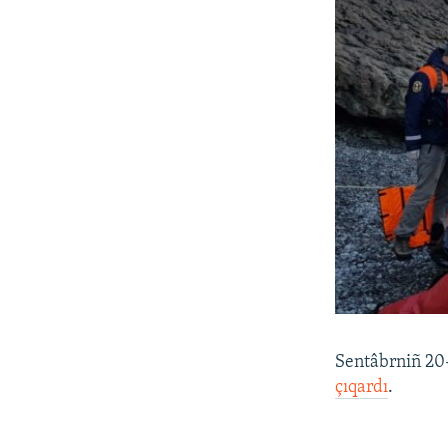
Sentâbrniñ 20-
çıqardı
.