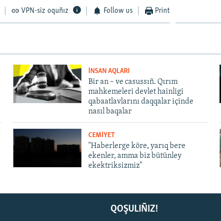
VPN-siz oquñız
Follow us
Print
İNSAN AQLARI
Bir an – ve casussıñ. Qırım
mahkemeleri devlet hainligi
qabaatlavlarını daqqalar içinde
nasıl baqalar
CEMİYET
"Haberlerge köre, yarıq bere
ekenler, amma biz bütünley
ekektriksizmiz"
QOŞULIÑIZ!