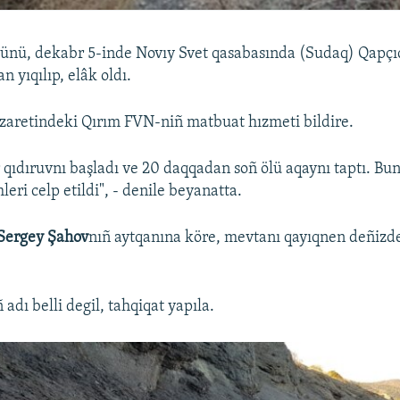
nü, dekabr 5-inde Novıy Svet qasabasında (Sudaq) Qapçı
n yıqılıp, elâk oldı.
zaretindeki Qırım FVN-niñ matbuat hızmeti bildire.
 qıdıruvnı başladı ve 20 daqqadan soñ ölü aqaynı taptı. B
leri celp etildi", - denile beyanatta.
Sergey Şahov
nıñ aytqanına köre, mevtanı qayıqnen deñizde
dı belli degil, tahqiqat yapıla.