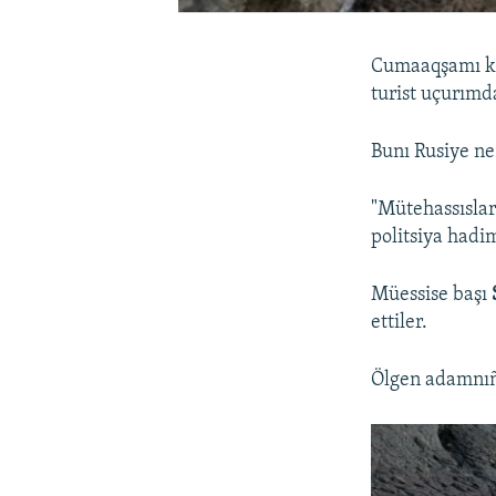
Cumaaqşamı kü
turist uçurımda
Bunı Rusiye ne
"Mütehassıslar
politsiya hadim
Müessise başı
ettiler.
Ölgen adamnıñ a