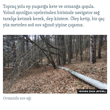
Topraq yolu ep yuqarığa kete ve ormanğa qoşula.
Yolnıñ ayırılğan uyelerinden birisinde navigator sağ
tarafqa ketmek kerek, dep köstere. Öley ketip, bir qaç
yüz metrden soñ suv ağınıñ yipine çıqamız.
Ormanda suv ağı