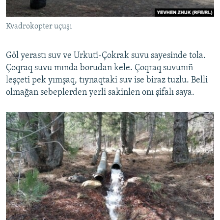
Kvadrokopter uçuşı
Göl yerastı suv ve Urkuti-Çokrak suvu sayesinde tola.
Çoqraq suvu mında borudan kele. Çoqraq suvunıñ
leşçeti pek yımşaq, tıynaqtaki suv ise biraz tuzlu. Belli
olmağan sebeplerden yerli sakinlen onı şifalı saya.