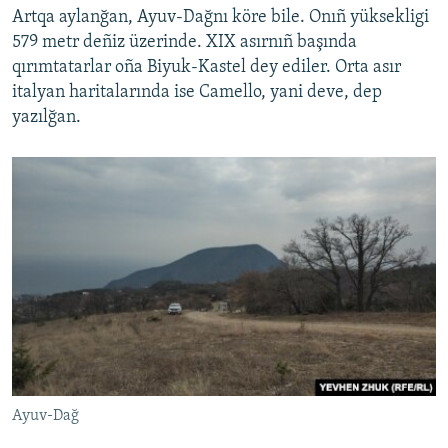
Artqa aylanğan, Ayuv-Dağnı köre bile. Onıñ yüksekligi
579 metr deñiz üzerinde. XIX asırnıñ başında
qırımtatarlar oña Biyuk-Kastel dey ediler. Orta asır
italyan haritalarında ise Camello, yani deve, dep
yazılğan.
Ayuv-Dağ