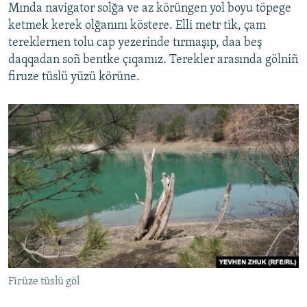
Mında navigator solğa ve az körüngen yol boyu töpege
ketmek kerek olğanını köstere. Elli metr tik, çam
tereklernen tolu cap yezerinde tırmaşıp, daa beş
daqqadan soñ bentke çıqamız. Terekler arasında gölniñ
firuze tüslü yüzü körüne.
Firüze tüslü göl