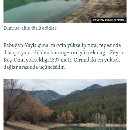
Zumrud-altın tüslü etüdler
Babuğan-Yayla şimal tarafta yükselip tura, tepesinde
daa qar yata. Gölden körüngen eñ yüksek dağ – Zeytin-
Koş. Onıñ yüksekligi 1537 metr. Qırımdaki eñ yüksek
dağlar arasında üçüncisidir.