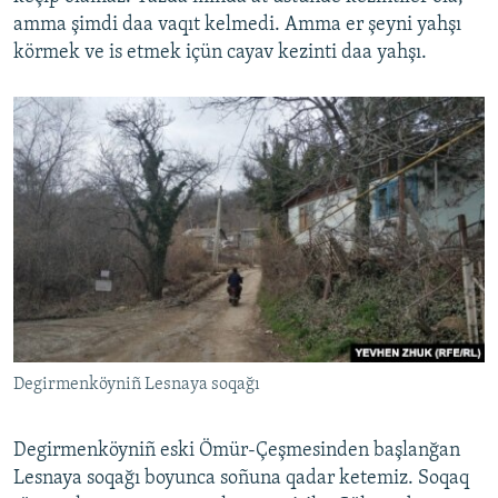
amma şimdi daa vaqıt kelmedi. Amma er şeyni yahşı
körmek ve is etmek içün cayav kezinti daa yahşı.
Degirmenköyniñ Lesnaya soqağı
Degirmenköyniñ eski Ömür-Çeşmesinden başlanğan
Lesnaya soqağı boyunca soñuna qadar ketemiz. Soqaq