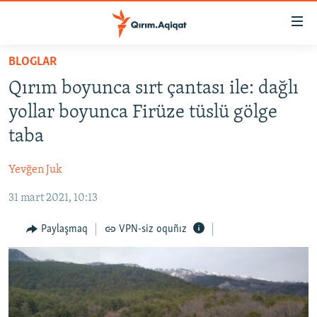
Link
açıqlığı
Esas
BLOGLAR
mündericege
HABERLER
Qırım boyunca sırt çantası ile: dağlı
qaytmaq
SİYASET
Baş
yollar boyunca Firüze tüslü gölge
İQTİSADİYAT
navigatsiyağa
taba
qaytmaq
CEMİYET
Qıdıruvğa
Yevğen Juk
MEDENİYET
qaytmaq
31 mart 2021, 10:13
İNSAN AQLARI
VİDEO
Paylaşmaq
VPN-siz oquñız
SÜRET
BLOGLAR
FİKİR