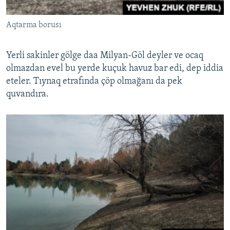
Aqtarma borusı
Yerli sakinler gölge daa Milyan-Göl deyler ve ocaq
olmazdan evel bu yerde kuçuk havuz bar edi, dep iddia
eteler. Tıynaq etrafında çöp olmağanı da pek
quvandıra.