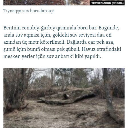
Tıynaqqa suv borudan aqa
Bentniñ cenübiy-ğarbiy qısmında boru bar. Bugünde,
anda suv aqması içün, göldeki suv seviyesi daa eñ
azından üç metr köterilmeli. Dağlarda qar pek aza,
şunıñ içün bunıñ olması pek şübeli. Havuz etrafındaki
mesken yerler içün suv anbarıki kibi yapıldı.