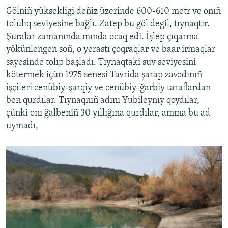
Gölniñ yüksekligi deñiz üzerinde 600-610 metr ve onıñ
tolulıq seviyesine bağlı. Zatep bu göl degil, tıynaqtır.
Şuralar zamanında mında ocaq edi. İşlep çıqarma
yökünlengen soñ, o yerastı çoqraqlar ve baar irmaqlar
sayesinde tolıp başladı. Tıynaqtaki suv seviyesini
kötermek içün 1975 senesi Tavrida şarap zavodınıñ
işçileri cenübiy-şarqiy ve cenübiy-ğarbiy taraflardan
ben qurdılar. Tıynaqnıñ adını Yubileynıy qoydılar,
çünki onı ğalbeniñ 30 yıllığına qurdılar, amma bu ad
uymadı,