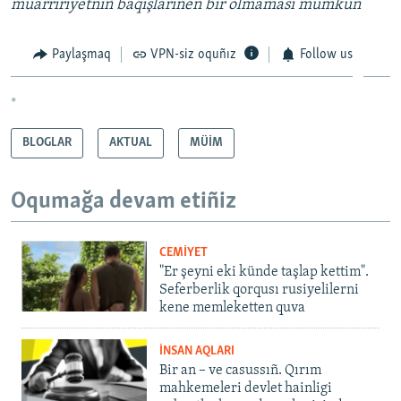
muarririyetniñ baqışlarınen bir olmaması mumkün
Paylaşmaq
VPN-siz oquñız
Follow us
*
BLOGLAR
AKTUAL
MÜİM
Oqumağa devam etiñiz
CEMİYET
"Er şeyni eki künde taşlap kettim".
Seferberlik qorqusı rusiyelilerni
kene memleketten quva
İNSAN AQLARI
Bir an – ve casussıñ. Qırım
mahkemeleri devlet hainligi