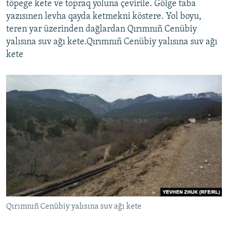
töpege kete ve topraq yoluna çevirile. Gölge taba
yazısınen levha qayda ketmekni köstere. Yol boyu,
teren yar üzerinden dağlardan Qırımnıñ Cenübiy
yalısına suv ağı kete.Qırımnıñ Cenübiy yalısına suv ağı
kete
Qırımnıñ Cenübiy yalısına suv ağı kete