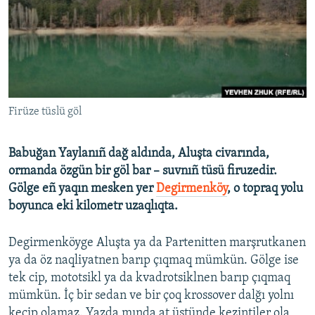
Русский
Українською
QOŞULIÑIZ!
Firüze tüslü göl
Babuğan Yayla​nıñ dağ aldında, Aluşta civarında,
RFE/RS bütün saytları
ormanda özgün bir göl bar – suvnıñ tüsü firuzedir.
Gölge eñ yaqın mesken yer
Degirmenköy
, o topraq yolu
boyunca eki kilometr uzaqlıqta.
Degirmenköyge Aluşta ya da Partenitten marşrutkanen
ya da öz naqliyatnen barıp çıqmaq mümkün. Gölge ise
tek cip, mototsikl ya da kvadrotsiklnen barıp çıqmaq
mümkün. İç bir sedan ve bir çoq krossover dalğı yolnı
keçip olamaz. Yazda mında at üstünde kezintiler ola,