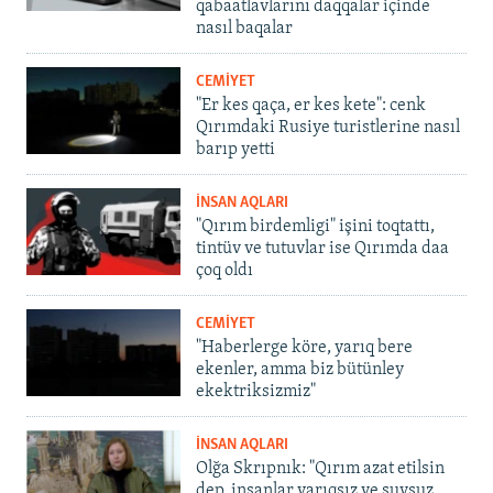
qabaatlavlarını daqqalar içinde
nasıl baqalar
CEMİYET
"Er kes qaça, er kes kete": cenk
Qırımdaki Rusiye turistlerine nasıl
barıp yetti
İNSAN AQLARI
"Qırım birdemligi" işini toqtattı,
tintüv ve tutuvlar ise Qırımda daa
çoq oldı
CEMİYET
"Haberlerge köre, yarıq bere
ekenler, amma biz bütünley
ekektriksizmiz"
İNSAN AQLARI
Olğa Skrıpnık: "Qırım azat etilsin
dep, insanlar yarıqsız ve suvsuz