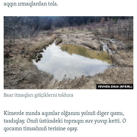
aqqın ırmaqlardan tola.
Baar itmaqları gölçiklerni toldura
Kimerde mında aqımlar olğanını yolnıñ diger qısmı,
tasdıqlay. Onıñ üstündeki topraqnı suv yuvıp ketti. O
qocamn timsahnıñ terisine oşay.