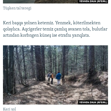
Tüşken tal teregi
Keri başqa yolnen ketemiz. Yenmek, köterilmekten
qolaylıca. Aqcigerler temiz çamlıq avanen tola, bulutlar
artından korbngen küneş ise etrafnı yarıqlata.
Keri yol