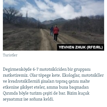
Turistler
Degirmenköyde 6-7 mototsiklciden bir gruppanı
rastketiremiz. Olar töpege kete. Ekologlar, mototsikller
ve kvadrotsikllerniñ şinaları topraq qatını mahv
etkenine şikâyet eteler, amma buna baqmadan
Qırımda böyle turizm çeşiti de bar. Bizim kuçuk
seyaatımız ise soñuna keldi.