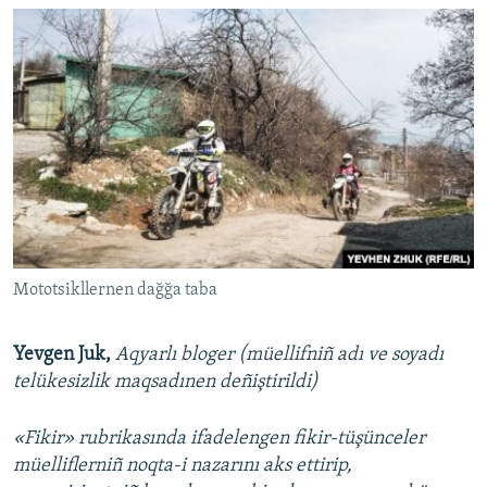
Mototsikllernen dağğa taba
Yevgen Juk,
Aqyarlı bloger (müellifniñ adı ve soyadı
telükesizlik maqsadınen deñiştirildi)​
«Fikir» rubrikasında ifadelengen fikir-tüşünceler
müelliflerniñ noqta-i nazarını aks ettirip,