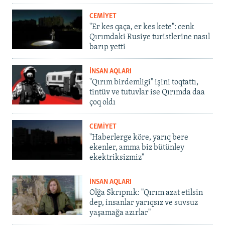
CEMİYET
"Er kes qaça, er kes kete": cenk
Qırımdaki Rusiye turistlerine nasıl
barıp yetti
İNSAN AQLARI
"Qırım birdemligi" işini toqtattı,
tintüv ve tutuvlar ise Qırımda daa
çoq oldı
CEMİYET
"Haberlerge köre, yarıq bere
ekenler, amma biz bütünley
ekektriksizmiz"
İNSAN AQLARI
Olğa Skrıpnık: "Qırım azat etilsin
dep, insanlar yarıqsız ve suvsuz
yaşamağa azırlar"