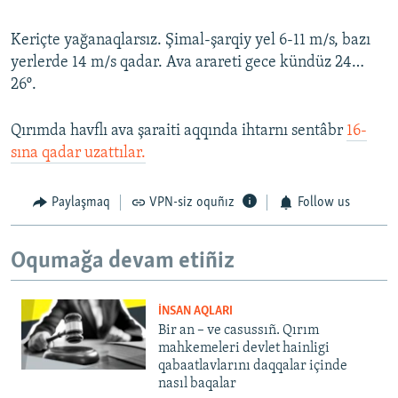
Keriçte yağanaqlarsız. Şimal-şarqiy yel 6-11 m/s, bazı
yerlerde 14 m/s qadar. Ava arareti gece kündüz 24…
26º.
Qırımda havflı ava şaraiti aqqında ihtarnı sentâbr
16-
sına qadar uzattılar.
Paylaşmaq
VPN-siz oquñız
Follow us
Oqumağa devam etiñiz
İNSAN AQLARI
Bir an – ve casussıñ. Qırım
mahkemeleri devlet hainligi
qabaatlavlarını daqqalar içinde
nasıl baqalar