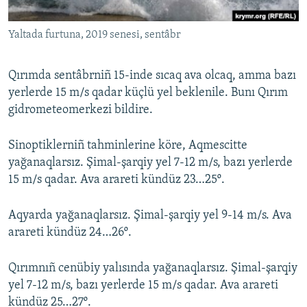
Русский
Yaltada furtuna, 2019 senesi, sentâbr
Українською
Qırımda sentâbrniñ 15-inde sıcaq ava olcaq, amma bazı
QOŞULIÑIZ!
yerlerde 15 m/s qadar küçlü yel beklenile. Bunı Qırım
gidrometeomerkezi bildire.
Sinoptiklerniñ tahminlerine köre, Aqmescitte
RFE/RS bütün saytları
yağanaqlarsız. Şimal-şarqiy yel 7-12 m/s, bazı yerlerde
15 m/s qadar. Ava arareti kündüz 23…25º.
Aqyarda yağanaqlarsız. Şimal-şarqiy yel 9-14 m/s. Ava
arareti kündüz 24…26º.
Qırımnıñ cenübiy yalısında yağanaqlarsız. Şimal-şarqiy
yel 7-12 m/s, bazı yerlerde 15 m/s qadar. Ava arareti
kündüz 25…27º.