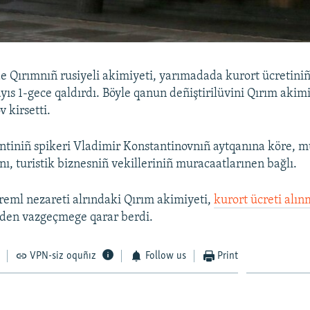
e Qırımnıñ rusiyeli akimiyeti, yarımadada kurort ücretiniñ
yıs 1-gece qaldırdı. Böyle qanun deñiştirilüvini Qırım akimi
 kirsetti.
tiniñ spikeri Vladimir Konstantinovnıñ aytqanına köre, 
nı, turistik biznesniñ vekilleriniñ muracaatlarınen bağlı.
eml nezareti alrındaki Qırım akimiyeti,
kurort ücreti alın
den vazgeçmege qarar berdi.
VPN-siz oquñız
Follow us
Print