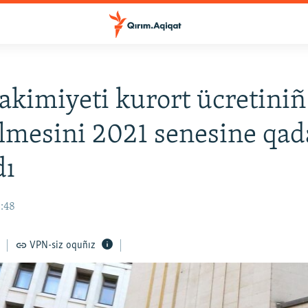
akimiyeti kurort ücretiniñ
ilmesini 2021 senesine qad
dı
3:48
VPN-siz oquñız