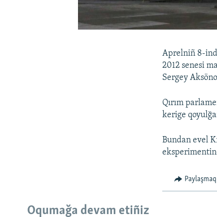
Aprelniñ 8-ind
2012 senesi ma
Sergey Aksönov
Qırım parlamen
kerige qoyulğa
Bundan evel Kr
eksperimentin
Paylaşmaq
Oqumağa devam etiñiz