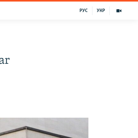
РУС
УКР
ar