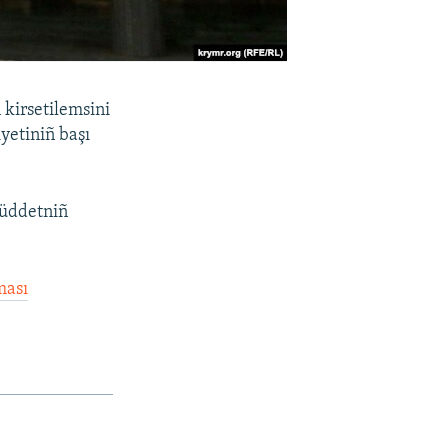
 kirsetilemsini
yetiniñ başı
müddetniñ
ması