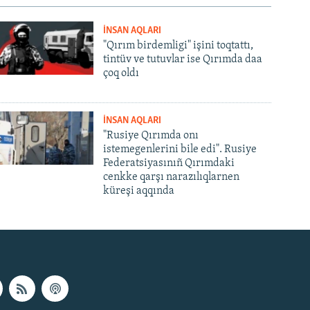
İNSAN AQLARI
"Qırım birdemligi" işini toqtattı,
tintüv ve tutuvlar ise Qırımda daa
çoq oldı
İNSAN AQLARI
"Rusiye Qırımda onı
istemegenlerini bile edi". Rusiye
Federatsiyasınıñ Qırımdaki
cenkke qarşı narazılıqlarnen
küreşi aqqında