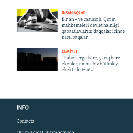
İNSAN AQLARI
Bir an – ve casussıñ. Qırım
mahkemeleri devlet hainligi
qabaatlavlarını daqqalar içinde
nasıl baqalar
CEMİYET
"Haberlerge köre, yarıq bere
ekenler, amma biz bütünley
ekektriksizmiz"
Русский
INFO
Українською
Contacts
QOŞULIÑIZ!
Qırım.Aqiqat. Bizim aqqında