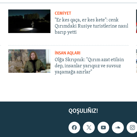
CEMİYET
"Er kes qaça, er kes kete": cenk
Qırımdaki Rusiye turistlerine nasıl
barıp yetti
İNSAN AQLARI
Olğa Skrıpnık: "Qırım azat etilsin
dep, insanlar yarıqsız ve suvsuz
yaşamağa azırlar"
QOŞULIÑIZ!