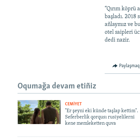
“Qırım köprü a
başladı. 2018 s
añlaymız ve bu 
otel saipleri ü
dedi nazir.
Paylaşmaq
Oqumağa devam etiñiz
CEMİYET
"Er şeyni eki künde taşlap kettim".
Seferberlik qorqusı rusiyelilerni
kene memleketten quva