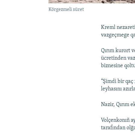
Körgezmeli süret
Kreml nezareti
vazgeçmege qa
Qırım kurort v
ücretinden vaz
biznesine qol
“Şimdi bir qaç
leyhasını azır
Nazir, Qırım e
Volçenkonıñ ay
tarafından olğ