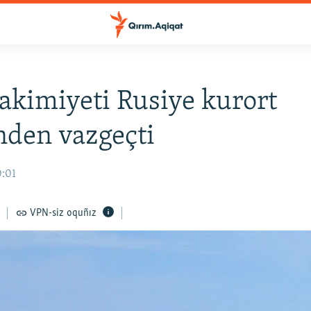
akimiyeti Rusiye kurort
nden vazgeçti
0:01
VPN-siz oquñız