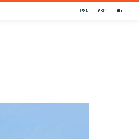
РУС
УКР