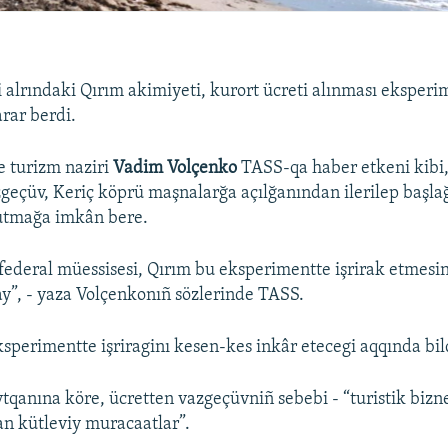
 alrındaki Qırım akimiyeti, kurort ücreti alınması eksper
rar berdi.
e turizm naziri
Vadim Volçenko
TASS-qa haber etkeni kibi,
geçüv, Keriç köprü maşnalarğa açılğanından ilerilep başlağ
tutmağa imkân bere.
 federal müessisesi, Qırım bu eksperimentte işrirak etmes
lay”, - yaza Volçenkonıñ sözlerinde TASS.
ksperimentte işriraginı kesen-kes inkâr etecegi aqqında bil
tqanına köre, ücretten vazgeçüvniñ sebebi - “turistik bizn
an kütleviy muracaatlar”.