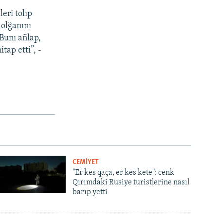
eri tolıp
 olğanını
 Bunı añlap,
tap etti”, -
CEMİYET
"Er kes qaça, er kes kete": cenk
Qırımdaki Rusiye turistlerine nasıl
barıp yetti