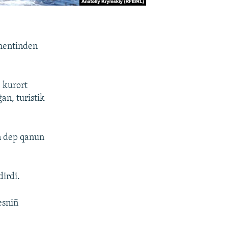
imentinden
 kurort
an, turistik
in dep qanun
dirdi.
esniñ