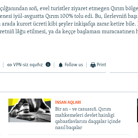
çılğanından soñ, evel turistler ziyaret etmegen Qırım bölgel
enesi iyül-avgustta Qırım 100% tolu edi. Bu, ilerlevniñ başı
arada kurort ücreti kibi şeyler inkişafqa zarar ketire bile.
cretniñ lâğu etilmesi, ya da keççe başlaması muracaatınen hi
VPN-siz oquñız
Follow us
Print
İNSAN AQLARI
Bir an – ve casussıñ. Qırım
mahkemeleri devlet hainligi
qabaatlavlarını daqqalar içinde
nasıl baqalar