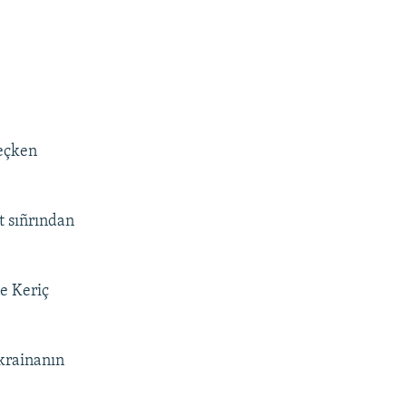
eçken
t sıñrından
e Keriç
krainanın