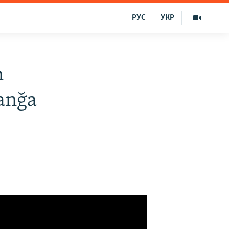
РУС
УКР
n
anğa