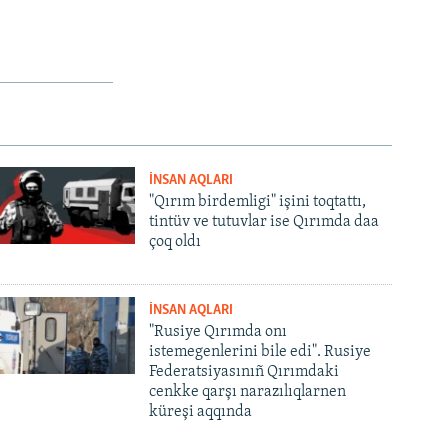
İNSAN AQLARI
"Qırım birdemligi" işini toqtattı,
tintüv ve tutuvlar ise Qırımda daa
çoq oldı
İNSAN AQLARI
"Rusiye Qırımda onı
istemegenlerini bile edi". Rusiye
Federatsiyasınıñ Qırımdaki
cenkke qarşı narazılıqlarnen
küreşi aqqında