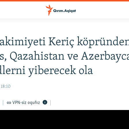
akimiyeti Keriç köpründe
s, Qazahistan ve Azerbayc
lerni yiberecek ola
 18:10
VPN-siz oquñız