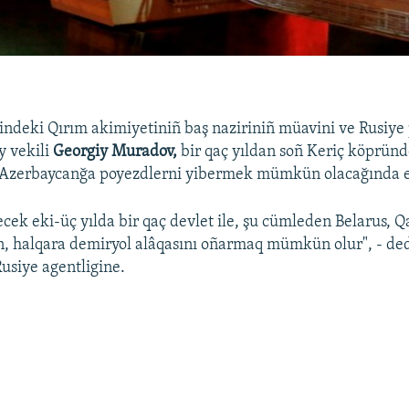
indeki Qırım akimiyetiniñ baş naziriniñ müavini ve Rusiye
y vekili
Georgiy Muradov,
bir qaç yıldan soñ Keriç köpründ
 Azerbaycanğa poyezdlerni yibermek mümkün olacağında 
ecek eki-üç yılda bir qaç devlet ile, şu cümleden Belarus, 
, halqara demiryol alâqasını oñarmaq mümkün olur", - de
usiye agentligine.