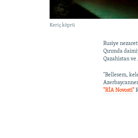
Keriç köprü
Rusiye nezaret
Qırımda daimi
Qazahistan ve
"Bellesem, kel
Azerbaycannen
"RİA Novosti"
R