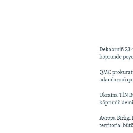
Dekabrniñ 23-
köpründe poye
QMC prokuratur
adamlarnıñ qan
Ukraina TİN Ru
köprüniñ demir
Avropa Birligi
territorial büt