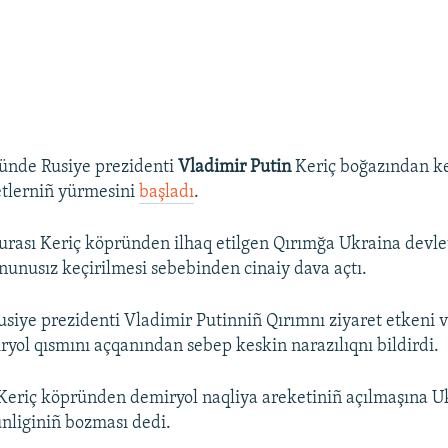
ünde Rusiye prezidenti
Vladimir Putin
Keriç boğazından k
tlerniñ yürmesini
başladı
.
ası Keriç köpründen ilhaq etilgen Qırımğa Ukraina devle
unusız keçirilmesi sebebinden cinaiy dava açtı.
siye prezidenti Vladimir Putinniñ Qırımnı ziyaret etkeni v
yol qısmını açqanından sebep keskin narazılıqnı bildirdi.
 Keriç köpründen demiryol naqliya areketiniñ açılmaşına U
ünliginiñ bozması dedi.