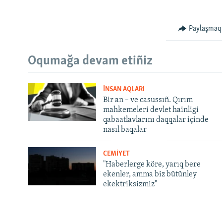
Paylaşmaq
Oqumağa devam etiñiz
İNSAN AQLARI
Bir an – ve casussıñ. Qırım
mahkemeleri devlet hainligi
qabaatlavlarını daqqalar içinde
nasıl baqalar
CEMİYET
"Haberlerge köre, yarıq bere
ekenler, amma biz bütünley
ekektriksizmiz"