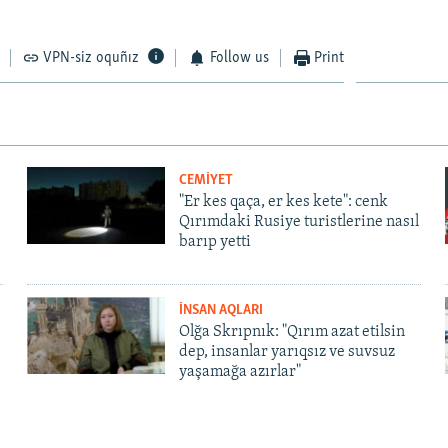
VPN-siz oquñız
Follow us
Print
CEMİYET
"Er kes qaça, er kes kete": cenk
Qırımdaki Rusiye turistlerine nasıl
barıp yetti
İNSAN AQLARI
Olğa Skrıpnık: "Qırım azat etilsin
dep, insanlar yarıqsız ve suvsuz
yaşamağa azırlar"