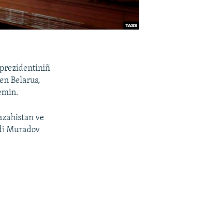
 prezidentiniñ
en Belarus,
emin.
Qazahistan ve
di Muradov