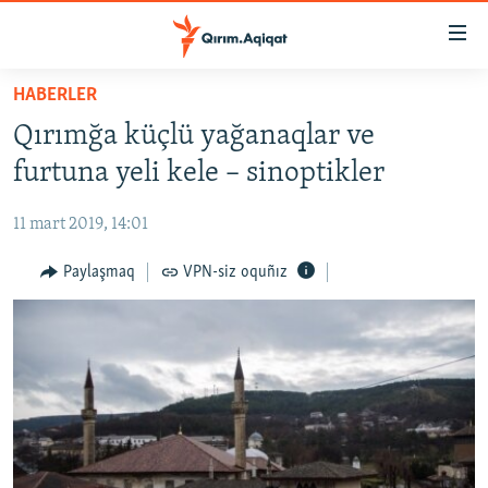
Link
açıqlığı
Esas
HABERLER
mündericege
HABERLER
Qırımğa küçlü yağanaqlar ve
qaytmaq
SİYASET
Baş
furtuna yeli kele – sinoptikler
İQTİSADİYAT
navigatsiyağa
qaytmaq
11 mart 2019, 14:01
CEMİYET
Qıdıruvğa
MEDENİYET
Paylaşmaq
VPN-siz oquñız
qaytmaq
İNSAN AQLARI
VİDEO
SÜRET
BLOGLAR
FİKİR