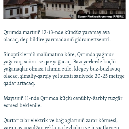
Русский
Українською
Qırımda martnıñ 12-13-nde kündüz yaramay ava
QOŞULIÑIZ!
olacaq, dep bildire yarımadanıñ gidromettsentri.
Sinoptiklerniñ malümatına köre, Qırımda yağmur
yağacaq, soñra ise qar yağacaq. Bazı yerlerde küçlü
RFE/RS bütün saytları
yağanaqlar olması tahmin etile, klegey buz-buzlavuq
olacaq, şimaliy-şarqiy yel süratı saniyede 20-25 metrge
qadar artacaq.
Mayısnıñ 11-nde Qırımda küçlü cenübiy-ğarbiy ruzgâr
esmesi beklenile.
Qurtarıcılar elektrik ve bağ ağlarınıñ zarar körmesi,
yaramay qoyulğan reklama levhaları ve inşaatlarnen