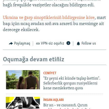
bağlı fevqulâde vaziyetler olacağını bildirgen edi.
Ukraina ve ğarp sinoptikleriniñ bildirgenine köre
, mart
başı içün sıcaq avadan soñ ava arareti bu mevsimge ait
derecege eksilecek.
Paylaşmaq
VPN-siz oquñız
Follow us
Oqumağa devam etiñiz
CEMİYET
"Er şeyni eki künde taşlap kettim".
Seferberlik qorqusı rusiyelilerni
kene memleketten quva
İNSAN AQLARI
Bir an – ve casussıñ. Qırım