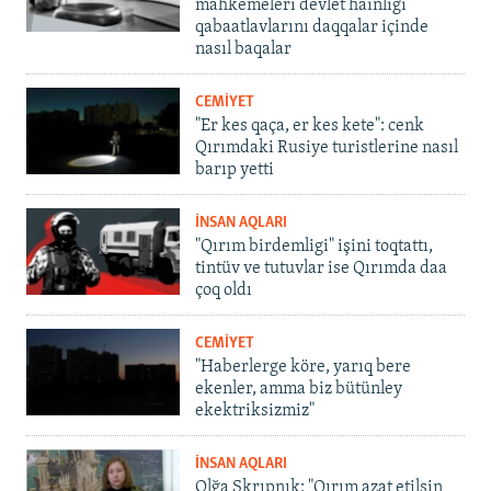
mahkemeleri devlet hainligi
qabaatlavlarını daqqalar içinde
nasıl baqalar
CEMİYET
"Er kes qaça, er kes kete": cenk
Qırımdaki Rusiye turistlerine nasıl
barıp yetti
İNSAN AQLARI
"Qırım birdemligi" işini toqtattı,
tintüv ve tutuvlar ise Qırımda daa
çoq oldı
CEMİYET
"Haberlerge köre, yarıq bere
ekenler, amma biz bütünley
ekektriksizmiz"
İNSAN AQLARI
Olğa Skrıpnık: "Qırım azat etilsin