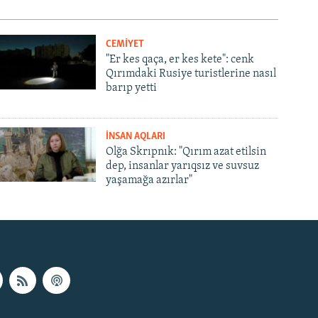
CEMİYET
"Er kes qaça, er kes kete": cenk
Qırımdaki Rusiye turistlerine nasıl
barıp yetti
İNSAN AQLARI
Olğa Skrıpnık: "Qırım azat etilsin
dep, insanlar yarıqsız ve suvsuz
yaşamağa azırlar"