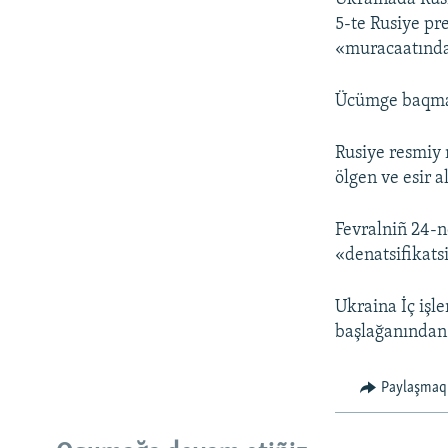
5-te Rusiye pr
«muracaatından
Ücümge baqmad
Rusiye resmiy 
ölgen ve esir 
Fevralniñ 24-
«denatsifikatsi
Ukraina İç işl
başlağanından 
Paylaşmaq