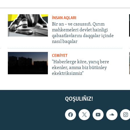
İNSAN AQLARI
Bir an – ve casussıñ. Qırım
mahkemeleri devlet hainligi
qabaatlavlarını daqqalar içinde
nasıl baqalar
CEMİYET
"Haberlerge köre, yarıq bere
ekenler, amma biz bütünley
ekektriksizmiz"
QOŞULIÑIZ!