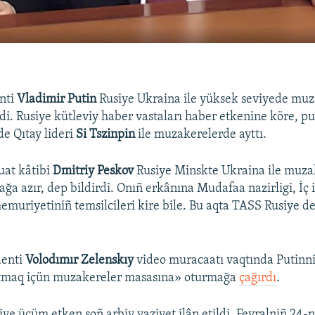
nti
Vladimir Putin
Rusiye Ukraina ile yüksek seviyede mu
rdi. Rusiye kütleviy haber vastaları haber etkenine köre, pu
de Qıtay lideri
Si Tszinpin
ile muzakerelerde ayttı.
uat kâtibi
Dmitriy Peskov
Rusiye Minskte Ukraina ile muza
ğa azır, dep bildirdi. Onıñ erkânına Mudafaa nazirligi, İç iş
emuriyetiniñ temsilcileri kire bile. Bu aqta TASS Rusiye de
enti
Volodımır Zelenskıy
video muracaatı vaqtında Putinni
atmaq içün muzakereler masasına» oturmağa
çağırdı
.
ye ücüm etken soñ arbiy vaziyet ilân etildi. Fevralniñ 24-