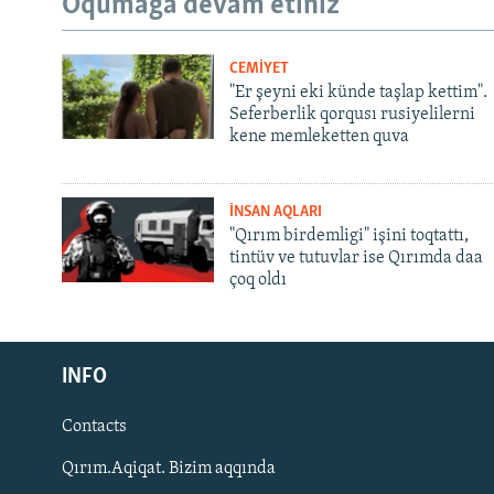
Oqumağa devam etiñiz
CEMİYET
"Er şeyni eki künde taşlap kettim".
Seferberlik qorqusı rusiyelilerni
kene memleketten quva
İNSAN AQLARI
"Qırım birdemligi" işini toqtattı,
tintüv ve tutuvlar ise Qırımda daa
çoq oldı
Русский
INFO
Українською
Contacts
QOŞULIÑIZ!
Qırım.Aqiqat. Bizim aqqında