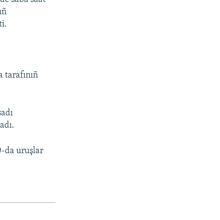
ıñ
i.
a tarafınıñ
sadı
adı.
0-da uruşlar