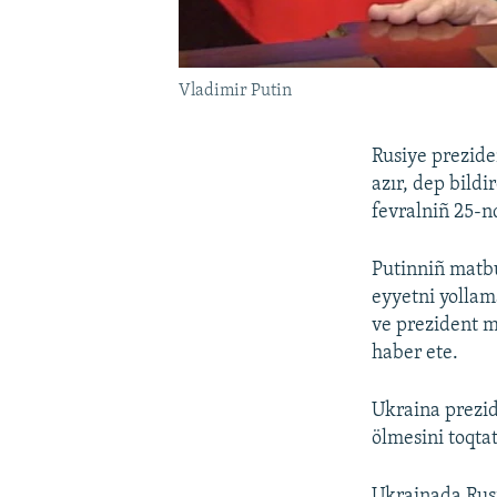
Vladimir Putin
Rusiye prezide
azır, dep bildi
fevralniñ 25-n
Putinniñ matb
eyyetni yollama
ve prezident m
haber ete.
Ukraina prezid
ölmesini toqt
Ukrainada Rusi