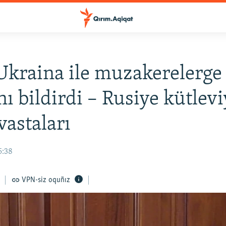
Ukraina ile muzakerelerge 
nı bildirdi – Rusiye kütlevi
vastaları
5:38
VPN-siz oquñız