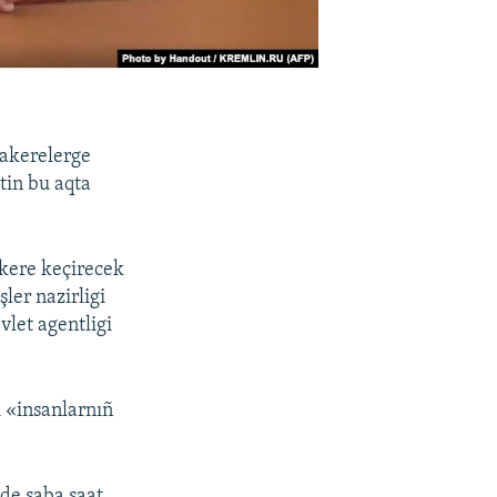
zakerelerge
tin bu aqta
kere keçirecek
ler nazirligi
vlet agentligi
 «insanlarnıñ
nde saba saat