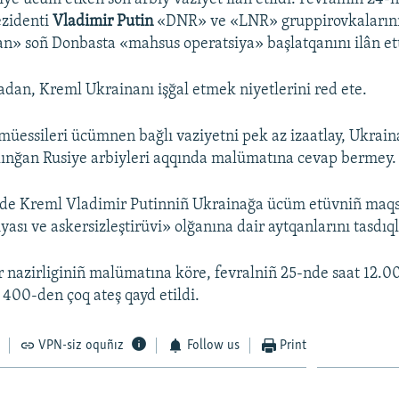
ezidenti
Vladimir Putin
«DNR» ve «LNR» gruppirovkaların
» soñ Donbasta «mahsus operatsiya» başlatqanını ilân ett
an, Kreml Ukrainanı işğal etmek niyetlerini red ete.
müessileri ücümnen bağlı vaziyetni pek az izaatlay, Ukrain
alınğan Rusiye arbiyleri aqqında malümatına cevap bermey.
nde Kreml Vladimir Putinniñ Ukrainağa ücüm etüvniñ maq
yası ve askersizleştirüvi» olğanına dair aytqanlarını tasdıql
er nazirliginiñ malümatına köre, fevralniñ 25-nde saat 12.0
400-den çoq ateş qayd etildi.
VPN-siz oquñız
Follow us
Print