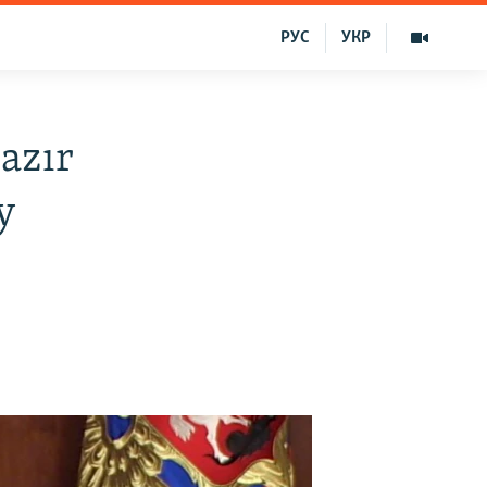
РУС
УКР
azır
y