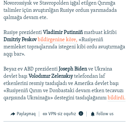
Novorossiysk ve Stavropolden işğal etilgen Qırımğa
talimler içün avuştırılğan Rusiye ordusı yarımadada
qalmağa devam ete.
Rusiye prezidenti
Vladimir Putinniñ
matbuat kâtibi
Dmitriy Peskov
bildirgenine köre,
«Rusiyeniñ
memleket topraqlarında istegeni kibi ordu avuştırmağa
aqqı bar».
Beyaz ev ABD prezidenti
Joseph Biden
ve Ukraina
devlet başı
Volodımır Zelenskıy
telefondan laf
etkenlerini resmiy tasdıqladı ve Amerika devlet başı
«Rusiyeniñ Qırım ve Donbastaki devam etken tecavuzı
qarşısında Ukrainağa» destegini tasdıqlağanını
bildirdi.
Paylaşmaq
VPN-siz oquñız
Follow us