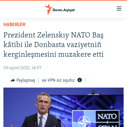
Link
açıqlığı
Esas
HABERLER
mündericege
HABERLER
Prezident Zelenskıy NATO Baş
qaytmaq
SİYASET
Baş
kâtibi ile Donbasta vaziyetniñ
İQTİSADİYAT
navigatsiyağa
kerginleşmesini muzakere etti
qaytmaq
CEMİYET
Qıdıruvğa
06 aprel 2021, 14:07
MEDENİYET
qaytmaq
Paylaşmaq
VPN-siz oquñız
İNSAN AQLARI
VİDEO
SÜRET
BLOGLAR
FİKİR