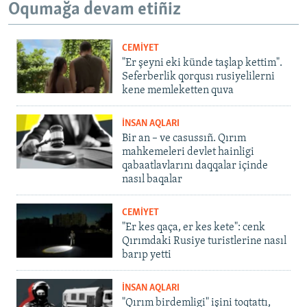
Oqumağa devam etiñiz
CEMİYET
"Er şeyni eki künde taşlap kettim".
Seferberlik qorqusı rusiyelilerni
kene memleketten quva
İNSAN AQLARI
Bir an – ve casussıñ. Qırım
mahkemeleri devlet hainligi
qabaatlavlarını daqqalar içinde
nasıl baqalar
CEMİYET
"Er kes qaça, er kes kete": cenk
Qırımdaki Rusiye turistlerine nasıl
barıp yetti
İNSAN AQLARI
"Qırım birdemligi" işini toqtattı,