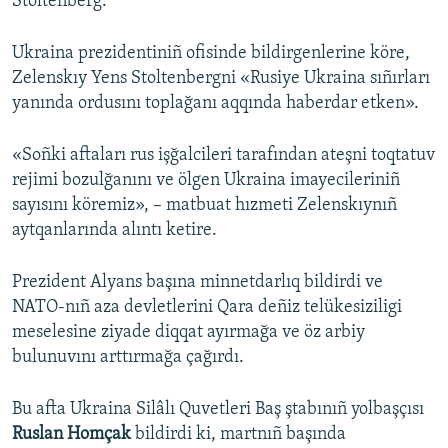
Stoltenberg.
Ukraina prezidentiniñ ofisinde bildirgenlerine köre,
Zelenskıy Yens Stoltenbergni «Rusiye Ukraina sıñırları
yanında ordusını toplağanı aqqında haberdar etken».
«Soñki aftaları rus işğalcileri tarafından ateşni toqtatuv
rejimi bozulğanını ve ölgen Ukraina imayecileriniñ
sayısını köremiz», – matbuat hızmeti Zelenskıynıñ
aytqanlarında alıntı ketire.
Prezident Alyans başına minnetdarlıq bildirdi ve
NATO-nıñ aza devletlerini Qara deñiz telükesiziligi
meselesine ziyade diqqat ayırmağa ve öz arbiy
bulunuvını arttırmağa çağırdı.
Bu afta Ukraina Silâlı Quvetleri Baş ştabınıñ yolbaşçısı
Ruslan Homçak
bildirdi ki, martnıñ başında