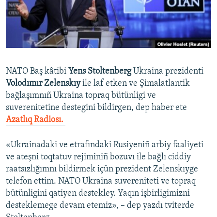
Русский
Українською
QOŞULIÑIZ!
NATO Baş kâtibi
Yens Stoltenberg
Ukraina prezidenti
Volodımır Zelenskıy
ile laf etken ve Şimalatlantik
bağlaşımnıñ Ukraina topraq bütünligi ve
RFE/RS bütün saytları
suverenitetine destegini bildirgen, dep haber ete
Azatlıq Radiosı. ​
«Ukrainadaki ve etrafındaki Rusiyeniñ arbiy faaliyeti
ve ateşni toqtatuv rejiminiñ bozuvı ile bağlı ciddiy
raatsızlığımnı bildirmek içün prezident Zelenskıyge
telefon ettim. NATO Ukraina suvereniteti ve topraq
bütünligini qatiyen destekley. Yaqın işbirligimizni
desteklemege devam etemiz», – dep yazdı tviterde