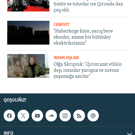
tintüv ve tutuvlar ise Qırımda daa
çoq oldı
CEMİYET
"Haberlerge köre, yarıq bere
ekenler, amma biz bütünley
ekektriksizmiz"
İNSAN AQLARI
Olğa Skrıpnık: "Qırım azat etilsin
dep, insanlar yarıqsız ve suvsuz
yaşamağa azırlar"
QOŞULIÑIZ!
INFO