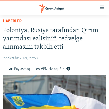
Link
açıqlığı
Esas
HABERLER
mündericege
HABERLER
Poloniya, Rusiye tarafından Qırım
qaytmaq
SİYASET
Baş
yarımdası ealisiniñ cedvelge
İQTİSADİYAT
navigatsiyağa
alınmasını takbih etti
qaytmaq
CEMİYET
Qıdıruvğa
22 oktâbr 2021, 22:53
MEDENİYET
qaytmaq
Paylaşmaq
VPN-siz oquñız
İNSAN AQLARI
VİDEO
SÜRET
BLOGLAR
FİKİR