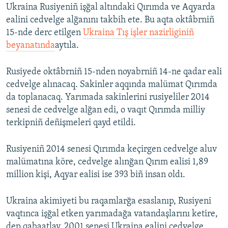
Ukraina Rusiyeniñ işğal altındaki Qırımda ve Aqyarda
ealini cedvelge alğanını takbih ete. Bu aqta oktâbrniñ
15-nde derc etilgen
Ukraina Tış işler nazirliginiñ
beyanatında
aytıla.
Rusiyede oktâbrniñ 15-nden noyabrniñ 14-ne qadar eali
cedvelge alınacaq. Sakinler aqqında malümat Qırımda
da toplanacaq. Yarımada sakinlerini rusiyeliler 2014
senesi de cedvelge alğan edi, o vaqıt Qırımda milliy
terkipniñ deñişmeleri qayd etildi.
Rusiyeniñ 2014 senesi Qırımda keçirgen cedvelge aluv
malümatına köre, cedvelge alınğan Qırım ealisi 1,89
million kişi, Aqyar ealisi ise 393 biñ insan oldı.
Ukraina akimiyeti bu raqamlarğa esaslanıp, Rusiyeni
vaqtınca işğal etken yarımadağa vatandaşlarını ketire,
dep qabaatlay. 2001 senesi Ukraina ealini cedvelge