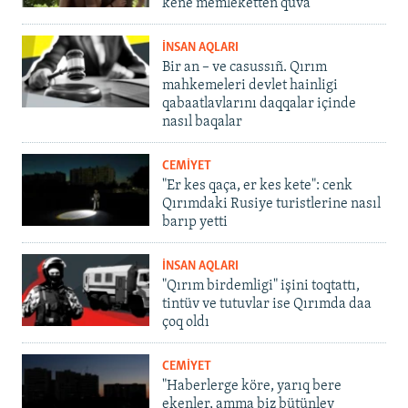
kene memleketten quva
İNSAN AQLARI
Bir an – ve casussıñ. Qırım
mahkemeleri devlet hainligi
qabaatlavlarını daqqalar içinde
nasıl baqalar
CEMİYET
"Er kes qaça, er kes kete": cenk
Qırımdaki Rusiye turistlerine nasıl
barıp yetti
İNSAN AQLARI
"Qırım birdemligi" işini toqtattı,
tintüv ve tutuvlar ise Qırımda daa
çoq oldı
CEMİYET
"Haberlerge köre, yarıq bere
ekenler, amma biz bütünley