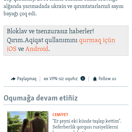
alğanda yarımadada ukrain ve qırımtatarlarnıñ sayısı
bayağı çoq edi.
Bloklav ve tsenzurasız haberler!
Qırım.Aqiqat qullanımını
qurmaq içün
iOS
ve
Android
.
Paylaşmaq
VPN-siz oquñız
Follow us
Oqumağa devam etiñiz
CEMİYET
"Er şeyni eki künde taşlap kettim".
Seferberlik qorqusı rusiyelilerni