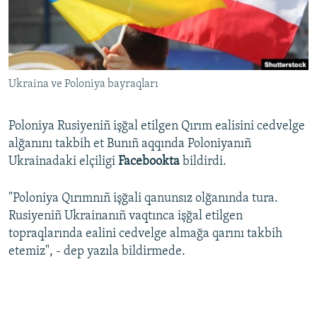
Русский
Українською
Ukraina ve Poloniya bayraqları
QOŞULIÑIZ!
Poloniya Rusiyeniñ işğal etilgen Qırım ealisini cedvelge
alğanını takbih et Bunıñ aqqında Poloniyanıñ
RFE/RS bütün saytları
Ukrainadaki elçiligi
Facebookta
bildirdi.
"Poloniya Qırımnıñ işğali qanunsız olğanında tura.
Rusiyeniñ Ukrainanıñ vaqtınca işğal etilgen
topraqlarında ealini cedvelge almağa qarını takbih
etemiz", - dep yazıla bildirmede.