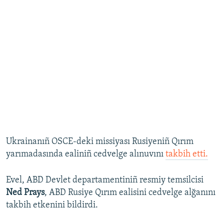
Ukrainanıñ OSCE-deki missiyası Rusiyeniñ Qırım
yarımadasında ealiniñ cedvelge alınuvını
takbih etti.
Evel, ABD Devlet departamentiniñ resmiy temsilcisi
Ned Prays
, ABD Rusiye Qırım ealisini cedvelge alğanını
takbih etkenini bildirdi.