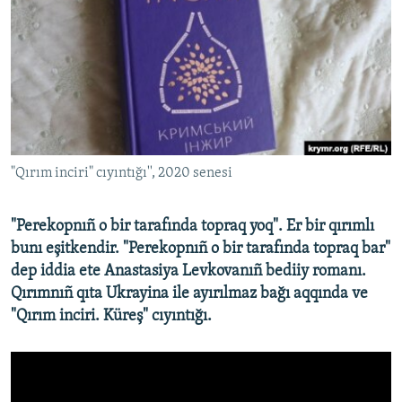
Русский
Українською
QOŞULIÑIZ!
"Qırım inciri" cıyıntığı'', 2020 senesi
RFE/RS bütün saytları
"Perekopnıñ o bir tarafında topraq yoq". Er bir qırımlı
bunı eşitkendir. "Perekopnıñ o bir tarafında topraq bar"
dep iddia ete Anastasiya Levkovanıñ bediiy romanı.
Qırımnıñ qıta Ukrayina ile ayırılmaz bağı aqqında ve
"Qırım inciri. Küreş" cıyıntığı.