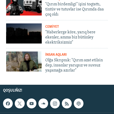
"Qırım birdemligi" işini toqtattı,
tintüv ve tutuvlar ise Qırımda daa
çoq oldı
CEMİYET
"Haberlerge köre, yarıq bere
ekenler, amma biz bütünley
ekektriksizmiz"
İNSAN AQLARI
Olğa Skrıpnık: "Qırım azat etilsin
dep, insanlar yarıqsız ve suvsuz
yaşamağa azırlar"
QOŞULIÑIZ!