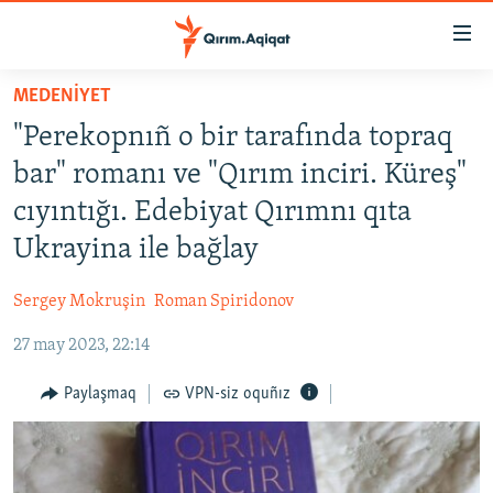
Link
açıqlığı
Esas
MEDENİYET
mündericege
HABERLER
"Perekopnıñ o bir tarafında topraq
qaytmaq
SİYASET
Baş
bar" romanı ve "Qırım inciri. Küreş"
İQTİSADİYAT
navigatsiyağa
cıyıntığı. Edebiyat Qırımnı qıta
qaytmaq
CEMİYET
Ukrayina ile bağlay
Qıdıruvğa
MEDENİYET
qaytmaq
Sergey Mokruşin
Roman Spiridonov
İNSAN AQLARI
27 may 2023, 22:14
VİDEO
SÜRET
Paylaşmaq
VPN-siz oquñız
BLOGLAR
FİKİR