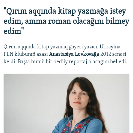
"Qırım aqqında kitap yazmağa istey
edim, amma roman olacağını bilmey
edim"
Qırım aqqında kitap yazmaq ğayesi yazıcı, Ukrayina
PEN klubunıñ azası
Anastasiya Levkovağa
2012 senesi
keldi. Başta bunıñ bir bediiy reportaj olacağını belledi.