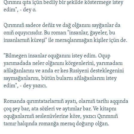
Qırımnı qıta içün bediiy bir şekilde köstermege istey
edim", - dey o.
Qırımnıñ sadece deñiz ve dağ olğanını sayğanlar da
onıñ oquyıcısıdır. Bu roman "insanlar, ğayeler, bu
insanlarnıñ küreşi" ile meraqlanmağan kişiler içün de.
"Bilmegen insanlar oquğanını istey edim. Oqup
yarımadada neler olğanını körgenlerini, yarımadanı
añlağanlarını ve anda er kes Rusiyeni desteklegenini
saymağanlarını, bütün bularnı añlağanlarını istey
edim", - dey yazıcı.
Romanda qırımtatarlarnıñ ayatı, olarnıñ tarihı aqqında
çoq şey bar, ata sözleri ve aytımlar bar. Ve kitapnı
oquğanlarnıñ seslenüvlerine köre, yazıcı Qırımnıñ
tamır halqında romanğa meraq doğurıp olğan.