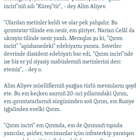
inciri"niñ adı "Küreş"tir", - dey Alim Aliyev.
"Olardan metinler keldi ve olar pek yahşıdır. Bu
qırımtatar tilinde em nesir, em şiiriyet. Narian Celâl da
ukrayin tilinde nesir yazdı. Meraqlısı şu ki, "Qırım
inciri" "apishanedeki" edebiyatnı yarata. Sovetler
devrinde dissident edebiyatı bar edi, "Qırım inciri"nde
ise biz er yıl siyasiy mabüslerniñ metinlerini derc
etemiz", - dey o.
Alim Aliyev müelliflerniñ yazğan türlü mevzularnı qayd
ete. Bu em keçken asırnıñ 20-nci yıllarındaki Qırım,
em qırımtatarlarnıñ sürgüninden soñ Qırım, em Rusiye
işğalinden evelki Qırım.
"Qırım inciri" em Qırımda, em de Qırımnıñ tışında
yazıcılar, şairler, tercimanlar içün infraterkip yaratqan