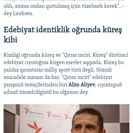
oldı, amma ondan qurtulmaq içün tüzelmek kerek", -
dey Levkova.
Edebiyat identiklik oğrunda küreş
kibi
Kimligi oğrunda küreş ve "Qırım inciri. Küreş" dörtünci
edebiyat cıyıntığına kirgen eserler aqqında. Küreş bu
yalıñız qırımtatar milliy sport türü degil. Sözniñ
mucadele manası da bar. "Qırım inciri" edebiyat
yarışınıñ tesisçilerinden biri
Alim Aliyev
, cıyıntıqnıñ
adınıñ timsalciliginiñ bu olğanını dey.