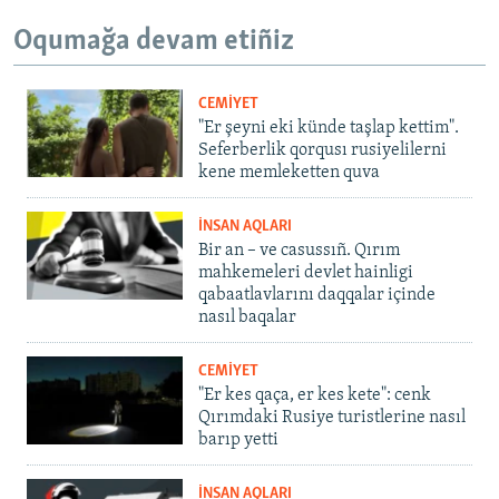
Oqumağa devam etiñiz
CEMİYET
"Er şeyni eki künde taşlap kettim".
Seferberlik qorqusı rusiyelilerni
kene memleketten quva
İNSAN AQLARI
Bir an – ve casussıñ. Qırım
mahkemeleri devlet hainligi
qabaatlavlarını daqqalar içinde
nasıl baqalar
CEMİYET
"Er kes qaça, er kes kete": cenk
Qırımdaki Rusiye turistlerine nasıl
barıp yetti
İNSAN AQLARI