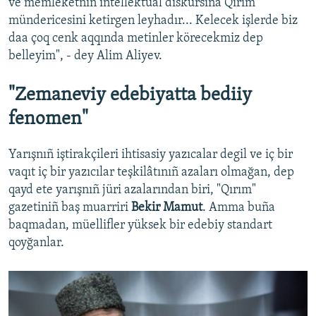
ve memleketniñ intellektual diskursına Qırım
mündericesini ketirgen leyhadır... Kelecek işlerde biz
daa çoq cenk aqqında metinler körecekmiz dep
belleyim", - dey Alim Aliyev.
"Zemaneviy edebiyatta bediiy
fenomen"
Yarışnıñ iştirakçileri ihtisasiy yazıcalar degil ve iç bir
vaqıt iç bir yazıcılar teşkilâtınıñ azaları olmağan, dep
qayd ete yarışnıñ jüri azalarından biri, "Qırım"
gazetiniñ baş muarriri
Bekir Mamut
. Amma buña
baqmadan, müellifler yüksek bir edebiy standart
qoyğanlar.