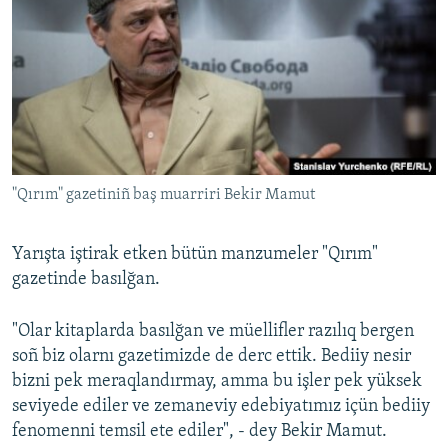
"Qırım" gazetiniñ baş muarriri Bekir Mamut
Yarışta iştirak etken bütün manzumeler "Qırım"
gazetinde basılğan.
"Olar kitaplarda basılğan ve müellifler razılıq bergen
soñ biz olarnı gazetimizde de derc ettik. Bediiy nesir
bizni pek meraqlandırmay, amma bu işler pek yüksek
seviyede ediler ve zemaneviy edebiyatımız içün bediiy
fenomenni temsil ete ediler", - dey Bekir Mamut.