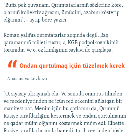
"Buña pek quvanam. Qırımtatarlarnıñ sözlerine köre,
olarnıñ kollektiv ağrısını, ümüdini, azabını kösterip
olğanım", - aytıp bere yazıcı.
Roman yalıñız qırımtatarlar aqqında degil. Baş
qaramannıñ milleti rustır, o, KGB podpolkovnikiniñ
torunıdır. Ve o, öz kimliginiñ saylavı ile qarşılaşa.
Ondan qurtulmaq içün tüzelmek kerek
Anastasiya Levkova
"O, siyasiy ukrayinalı ola. Ve soñuda onıñ rus tilinden
ve medeniyetinden ne içün red etkenini añlatqan bir
manifest bar. Menim içün bu qatlamnı da, Qırımnıñ
Rusiye tarafdarlığını köstermek ve ondan qurtulmanıñ
ne qadar müim olğanını köstermek müim edi. Elbette
Rusiye tarafdarlıq anda bar edi, tarih ceetinden böyle