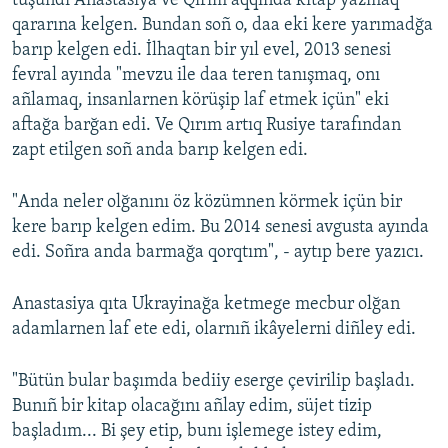
tüşündi Anastasiya ve Qırım aqqında kitap yazmaq
qararına kelgen. Bundan soñ o, daa eki kere yarımadğa
barıp kelgen edi. İlhaqtan bir yıl evel, 2013 senesi
fevral ayında "mevzu ile daa teren tanışmaq, onı
añlamaq, insanlarnen körüşip laf etmek içün" eki
aftağa barğan edi. Ve Qırım artıq Rusiye tarafından
zapt etilgen soñ anda barıp kelgen edi.
"Anda neler olğanını öz közümnen körmek içün bir
kere barıp kelgen edim. Bu 2014 senesi avgusta ayında
edi. Soñra anda barmağa qorqtım", - aytıp bere yazıcı.
Anastasiya qıta Ukrayinağa ketmege mecbur olğan
adamlarnen laf ete edi, olarnıñ ikâyelerni diñley edi.
"Bütün bular başımda bediiy eserge çevirilip başladı.
Bunıñ bir kitap olacağını añlay edim, süjet tizip
başladım... Bi şey etip, bunı işlemege istey edim,