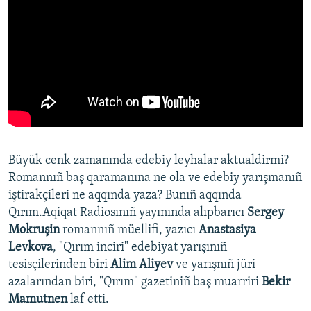
Büyük cenk zamanında edebiy leyhalar aktualdirmi?
Romannıñ baş qaramanına ne ola ve edebiy yarışmanıñ
iştirakçileri ne aqqında yaza? Bunıñ aqqında
Qırım.Aqiqat Radiosınıñ yayınında alıpbarıcı
Sergey
Mokruşin
romannıñ müellifi, yazıcı
Anastasiya
Levkova
, "Qırım inciri" edebiyat yarışınıñ
tesisçilerinden biri
Alim Aliyev
ve yarışnıñ jüri
azalarından biri, "Qırım" gazetiniñ baş muarriri
Bekir
Mamutnen
laf etti.