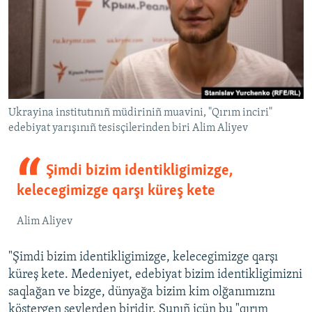
Ukrayina institutınıñ müdiriniñ muavini, "Qırım inciri"
edebiyat yarışınıñ tesisçilerinden biri Alim Aliyev
Şimdi bizim identikligimizge,
kelecegimizge qarşı küreş kete
Alim Aliyev
"Şimdi bizim identikligimizge, kelecegimizge qarşı
küreş kete. Medeniyet, edebiyat bizim identikligimizni
saqlağan ve bizge, dünyağa bizim kim olğanımıznı
köstergen şeylerden biridir. Şunıñ içün bu "qırım