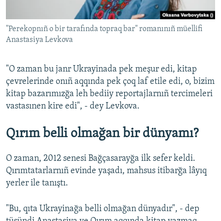
"Perekopnıñ o bir tarafında topraq bar" romanınıñ müellifi
Anastasiya Levkova
"O zaman bu janr Ukrayinada pek meşur edi, kitap
çevrelerinde onıñ aqqında pek çoq laf etile edi, o, bizim
kitap bazarımızğa leh bediiy reportajlarnıñ tercimeleri
vastasınen kire edi", - dey Levkova.
Qırım belli olmağan bir dünyamı?
O zaman, 2012 senesi Bağçasarayğa ilk sefer keldi.
Qırımtatarlarnıñ evinde yaşadı, mahsus itibarğa lâyıq
yerler ile tanıştı.
"Bu, qıta Ukrayinağa belli olmağan dünyadır", - dep