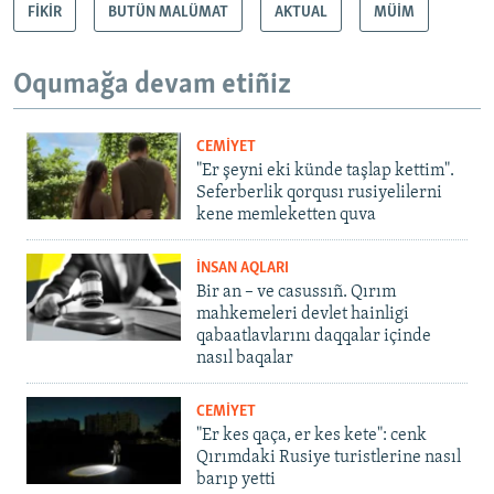
FİKİR
BUTÜN MALÜMAT
AKTUAL
MÜİM
Oqumağa devam etiñiz
CEMİYET
"Er şeyni eki künde taşlap kettim".
Seferberlik qorqusı rusiyelilerni
kene memleketten quva
İNSAN AQLARI
Bir an – ve casussıñ. Qırım
mahkemeleri devlet hainligi
qabaatlavlarını daqqalar içinde
nasıl baqalar
CEMİYET
"Er kes qaça, er kes kete": cenk
Qırımdaki Rusiye turistlerine nasıl
barıp yetti