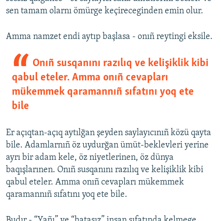
sen tamam olarnı ömürge keçireceginden emin olur.
Amma namzet endi aytıp başlasa - onıñ reytingi eksile.
Onıñ susqanını razılıq ve kelişiklik kibi
qabul eteler. Amma onıñ cevapları
mükemmek qaramannıñ sıfatını yoq ete
bile
Er açıqtan-açıq aytılğan şeyden saylayıcınıñ közü qayta
bile. Adamlarnıñ öz uydurğan ümüt-beklevleri yerine
ayrı bir adam kele, öz niyetlerinen, öz dünya
baqışlarınen. Onıñ susqanını razılıq ve kelişiklik kibi
qabul eteler. Amma onıñ cevapları mükemmek
qaramannıñ sıfatını yoq ete bile.
Budır - “Yañı” ve “hatasız” insan sıfatında kelmege