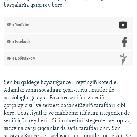
başqalarğa qarşı rey bere.
КР в YouTube
КР в Facebook
КР в мобильном
Sen bu qaidege boysunğance - reytingiñ köterile.
Adamlar seniñ soyadıñnı çeşit-türlü ümütler ile
sotsiologlarğa ayta. Bazıları seni “acizlerniñ
qorçalayıcısı” ve serbest bazar etüvniñ tarafdarı kibi
köre. Ücüz fiyatlar ve mahkeme islâatını istegenler de
seniñ içün rey berir. Silâ ruhsetini istegenler ve topraq
satuvına qarşı çıqqanlar da saña tarafdar olur. Sen
sessiz qalğance - er saylayıcı saña ümütlerini besler. Ve