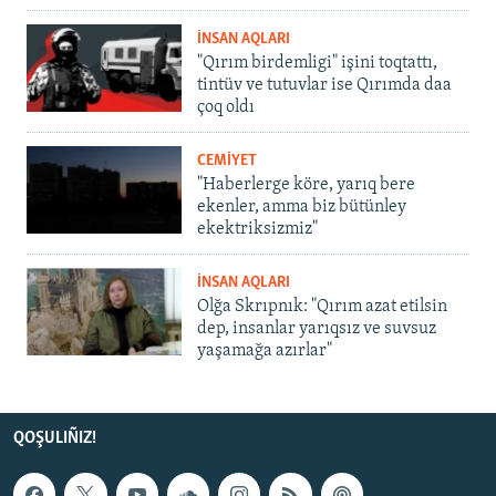
İNSAN AQLARI
"Qırım birdemligi" işini toqtattı,
tintüv ve tutuvlar ise Qırımda daa
çoq oldı
CEMİYET
"Haberlerge köre, yarıq bere
ekenler, amma biz bütünley
ekektriksizmiz"
İNSAN AQLARI
Olğa Skrıpnık: "Qırım azat etilsin
dep, insanlar yarıqsız ve suvsuz
yaşamağa azırlar"
QOŞULIÑIZ!