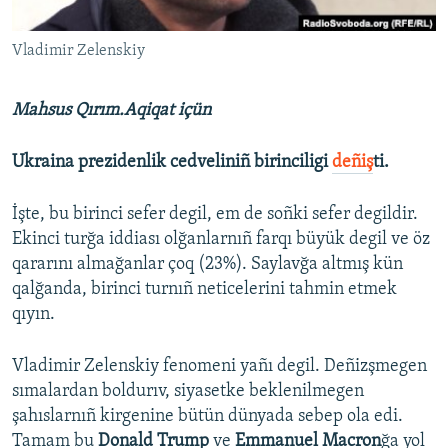
Русский
Vladimir Zelenskiy
Українською
Mahsus Qırım.Aqiqat içün
QOŞULIÑIZ!
Ukraina prezidenlik cedveliniñ birinciligi
deñiş
ti.
İşte, bu birinci sefer degil, em de soñki sefer degildir.
RFE/RS bütün saytları
Ekinci turğa iddiası olğanlarnıñ farqı büyük degil ve öz
qararını almağanlar çoq (23%). Saylavğa altmış kün
qalğanda, birinci turnıñ neticelerini tahmin etmek
qıyın.
Vladimir Zelenskiy fenomeni yañı degil. Deñizşmegen
sımalardan boldurıv, siyasetke beklenilmegen
şahıslarnıñ kirgenine bütün dünyada sebep ola edi.
Tamam bu
Donald Trump
ve
Emmanuel Macron
ğa yol