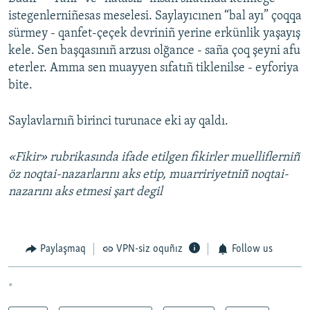
istegenlerniñesas meselesi. Saylayıcınen “bal ayı” çoqqa
sürmey - qanfet-çeçek devriniñ yerine erkünlik yaşayış
kele. Sen başqasınıñ arzusı olğance - saña çoq şeyni afu
eterler. Amma sen muayyen sıfatıñ tiklenilse - eyforiya
bite.
Saylavlarnıñ birinci turunace eki ay qaldı.
«Fikir» rubrikasında ifade etilgen fikirler muelliflerniñ
öz noqtai-nazarlarını aks etip, muarririyetniñ noqtai-
nazarını aks etmesi şart degil
Paylaşmaq
VPN-siz oquñız
Follow us
*