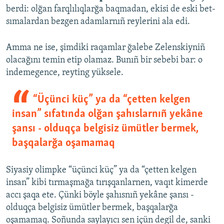
berdi: olğan farqlılıqlarğa baqmadan, ekisi de eski bet-
sımalardan bezgen adamlarnıñ reylerini ala edi.
Amma ne ise, şimdiki raqamlar ğalebe Zelenskiyniñ
olacağını temin etip olamaz. Bunıñ bir sebebi bar: o
indemegence, reyting yüksele.
“Üçünci küç” ya da “çetten kelgen
insan” sıfatında olğan şahıslarnıñ yekâne
şansı - olduqça belgisiz ümütler bermek,
başqalarğa oşamamaq
Siyasiy olimpke “üçünci küç” ya da “çetten kelgen
insan” kibi tırmaşmağa tırışqanlarnen, vaqıt kimerde
accı şaqa ete. Çünki böyle şahısnıñ yekâne şansı -
olduqça belgisiz ümütler bermek, başqalarğa
oşamamaq. Soñunda saylayıcı sen içün degil de, sanki