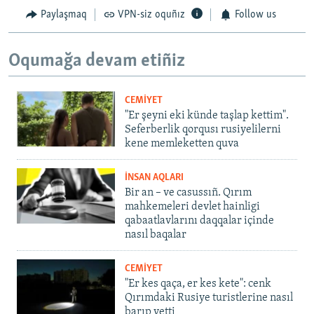
Paylaşmaq
VPN-siz oquñız
Follow us
Oqumağa devam etiñiz
CEMİYET
"Er şeyni eki künde taşlap kettim".
Seferberlik qorqusı rusiyelilerni
kene memleketten quva
İNSAN AQLARI
Bir an – ve casussıñ. Qırım
mahkemeleri devlet hainligi
qabaatlavlarını daqqalar içinde
nasıl baqalar
CEMİYET
"Er kes qaça, er kes kete": cenk
Qırımdaki Rusiye turistlerine nasıl
barıp yetti