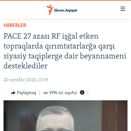
Link
açıqlığı
Esas
HABERLER
mündericege
HABERLER
PACE 27 azası RF işğal etken
qaytmaq
SİYASET
Baş
topraqlarda qırımtatarlarğa qarşı
İQTİSADİYAT
navigatsiyağa
siyasiy taqiplerge dair beyannameni
qaytmaq
CEMİYET
desteklediler
Qıdıruvğa
MEDENİYET
qaytmaq
20 sentâbr 2022, 13:39
İNSAN AQLARI
Paylaşmaq
VPN-siz oquñız
VİDEO
SÜRET
BLOGLAR
FİKİR