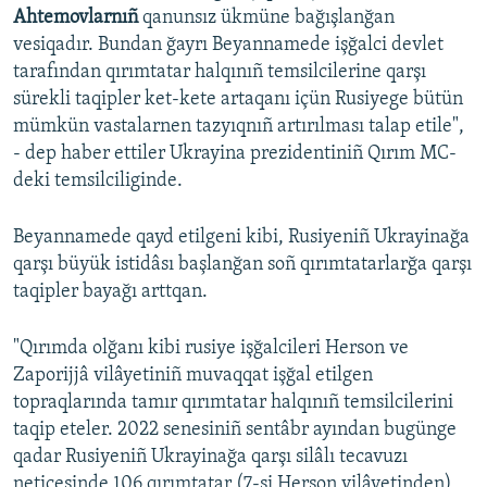
Ahtemovlarnıñ
qanunsız ükmüne bağışlanğan
vesiqadır. Bundan ğayrı Beyannamede işğalci devlet
tarafından qırımtatar halqınıñ temsilcilerine qarşı
sürekli taqipler ket-kete artaqanı içün Rusiyege bütün
mümkün vastalarnen tazyıqnıñ artırılması talap etile",
- dep haber ettiler Ukrayina prezidentiniñ Qırım MC-
deki temsilciliginde.
Beyannamede qayd etilgeni kibi, Rusiyeniñ Ukrayinağa
qarşı büyük istidâsı başlanğan soñ qırımtatarlarğa qarşı
taqipler bayağı arttqan.
"Qırımda olğanı kibi rusiye işğalcileri Herson ve
Zaporijjâ vilâyetiniñ muvaqqat işğal etilgen
topraqlarında tamır qırımtatar halqınıñ temsilcilerini
taqip eteler. 2022 senesiniñ sentâbr ayından bugünge
qadar Rusiyeniñ Ukrayinağa qarşı silâlı tecavuzı
neticesinde 106 qırımtatar (7-si Herson vilâyetinden)