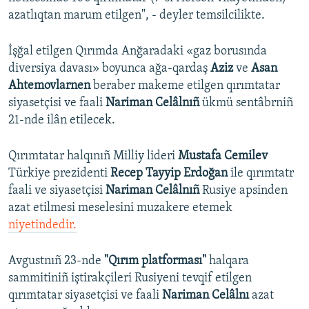
azatlıqtan marum etilgen", - deyler temsilcilikte.
İşğal etilgen Qırımda Anğaradaki «gaz borusında
diversiya davası» boyunca ağa-qardaş
Aziz
ve
Asan
Ahtemovlarnen
beraber makeme etilgen qırımtatar
siyasetçisi ve faali
Nariman Celâlnıñ
ükmü sentâbrniñ
21-nde ilân etilecek.
Qırımtatar halqınıñ Milliy lideri
Mustafa Cemilev
Türkiye prezidenti
Recep Tayyip Erdoğan
ile qırımtatr
faali ve siyasetçisi
Nariman Celâlnıñ
Rusiye apsinden
azat etilmesi meselesini muzakere etemek
niyetindedir.
Avgustnıñ 23-nde
"Qırım platforması"
halqara
sammitiniñ iştirakçileri Rusiyeni tevqif etilgen
qırımtatar siyasetçisi ve faali
Nariman Celâlnı
azat