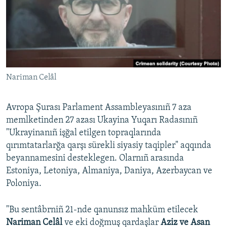
Русский
Українською
QOŞULIÑIZ!
Nariman Celâl
Avropa Şurası Parlament Assambleyasınıñ 7 aza
RFE/RS bütün saytları
memlketinden 27 azası Ukayina Yuqarı Radasınıñ
"Ukrayinanıñ işğal etilgen topraqlarında
qırımtatarlarğa qarşı sürekli siyasiy taqipler" aqqında
beyannamesini desteklegen. Olarnıñ arasında
Estoniya, Letoniya, Almaniya, Daniya, Azerbaycan ve
Poloniya.
"Bu sentâbrniñ 21-nde qanunsız mahküm etilecek
Nariman Celâl
ve eki doğmuş qardaşlar
Aziz ve Asan