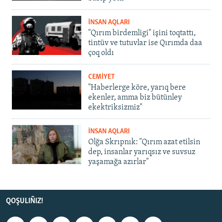
İNSAN AQLARI
"Qırım birdemligi" işini toqtattı,
tintüv ve tutuvlar ise Qırımda daa
çoq oldı
CEMİYET
"Haberlerge köre, yarıq bere
ekenler, amma biz bütünley
ekektriksizmiz"
İNSAN AQLARI
Olğa Skrıpnık: "Qırım azat etilsin
dep, insanlar yarıqsız ve suvsuz
yaşamağa azırlar"
QOŞULIÑIZ!