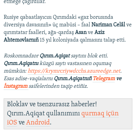
etmege çağırdılar.
Rusiye qabaatlayıcısı Qırımdaki «gaz borusında
diversiya davasınıñ» üç mabüsi – faal
Nariman Celâl
ve
qırımtatar faalleri, ağa-qardaş
Asan
ve
Aziz
Ahtemovlarnıñ
15 yıl koloniyada qalmasını talap etti.
Roskomnadzor
Qırım.Aqiqat
saytını blok etti.
Qırım.Aqiqatnı
küzgü saytı vastasınen oqumaq
mümkün:
https://krymrcriywdcchs.azureedge.net
.
Esas adise-vaqialarnı
Qırım.Aqiqatnıñ
Telegram
ve
İnstagram
saifelerinden taqip etiñiz.
Bloklav ve tsenzurasız haberler!
Qırım.Aqiqat qullanımını
qurmaq içün
iOS
ve
Android
.