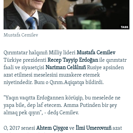
Русский
Українською
Mustafa Cemilev
QOŞULIÑIZ!
Qırımtatar halqınıñ Milliy lideri
Mustafa Cemilev
Türkiye prezidenti
Recep Tayyip Erdoğan
ile qırımtatr
RFE/RS bütün saytları
faali ve siyasetçisi
Nariman Celâlnıñ
Rusiye apsinden
azat etilmesi meselesini muzakere etemek
niyetindedir. Bunı o Qırım.Aqiqatqa bildirdi.
"Yaqın vaqıtta Erdoğannen körüşip, bu meselede ne
yapa bile, dep laf etecem. Amma Putinden bir şey
almaq pek qıyın", - dedş Cemilev.
O, 2017 senesi
Ahtem Çiygoz
ve
İlmi Umerovnıñ
azat