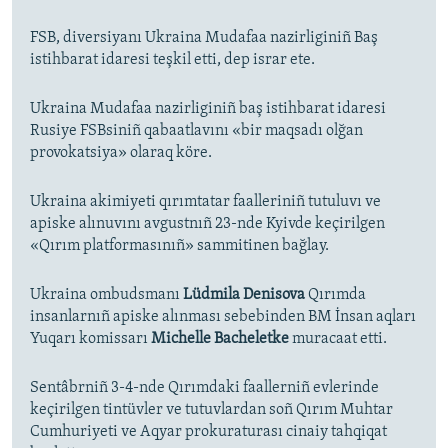
FSB, diversiyanı Ukraina Mudafaa nazirliginiñ Baş
istihbarat idaresi teşkil etti, dep israr ete.
Ukraina Mudafaa nazirliginiñ baş istihbarat idaresi
Rusiye FSBsiniñ qabaatlavını «bir maqsadı olğan
provokatsiya» olaraq köre.
Ukraina akimiyeti qırımtatar faalleriniñ tutuluvı ve
apiske alınuvını avgustnıñ 23-nde Kyivde keçirilgen
«Qırım platformasınıñ» sammitinen bağlay.
Ukraina ombudsmanı
Lüdmila Denisova
Qırımda
insanlarnıñ apiske alınması sebebinden BM İnsan aqları
Yuqarı komissarı
Michelle Bacheletke
muracaat etti.
Sentâbrniñ 3-4-nde Qırımdaki faallerniñ evlerinde
keçirilgen tintüvler ve tutuvlardan soñ Qırım Muhtar
Cumhuriyeti ve Aqyar prokuraturası cinaiy tahqiqat