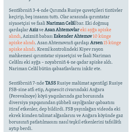
Sentâbrniñ 3-4-nde Qırımda Rusiye quvetçileri tintüvler
keçirip, beş insannı tuttı. Olar arasında qırımtatar
siyasetçisi ve faali
Nariman Celâl
bar. Eki doğmuş
qardaşlar
Aziz
ve
Asan Ahtemovlar
eki ayğa apiske
alındı
, Azizniñ babası
Eskender Ahtemov
10 künge
apiske alındı
. Asan Ahtemovnıñ qardaşı
Arsen
15 künge
apiske alındı
. Kreml kontrolindeki Kiyev rayon
mahkemesi qırımtatar siyasetçisi ve faali Nariman
Celâlnı eki ayğa – noyabrniñ 4-ne qadar apiske aldı.
Nariman Celâl bütün qabaatlavlarnı inkâr ete.
Sentâbrniñ 7-nde
TASS
Rusiye malümat agentilgi Rusiye
FSB-sine atfı etip, Aqmescit civarındaki Anğara
(Perevalnoye) köyü yaqınlarında gaz borusında
diversiya yapqanından şübheli sayılğanlar qabaatını
itiraf etkenler, dep bildirdi. FSB yayınlağan videoda eki
ekrek kimden talimat alğanlarını ve Anğara köyünde gaz
borusınıñ patlatılmasını nasıl teşkil etkenlerini tafsilâtlı
aytıp berdi.