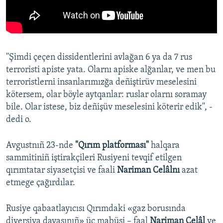
''Şimdi çeçen dissidentlerini avlağan 6 ya da 7 rus
terroristi apiste yata. Olarnı apiske alğanlar, ve men bu
terroristlerni insanlarımızğa deñiştirüv meselesini
kötersem, olar böyle aytqanlar: ruslar olarnı soramay
bile. Olar istese, biz deñişüv meselesini köterir edik'', -
dedi o.
Avgustnıñ 23-nde
"Qırım platforması"
halqara
sammitiniñ iştirakçileri Rusiyeni tevqif etilgen
qırımtatar siyasetçisi ve faali
Nariman Celâlnı
azat
etmege çağırdılar.
Rusiye qabaatlayıcısı Qırımdaki «gaz borusında
diversiya davasınıñ» üç mabüsi – faal
Nariman Celâl
ve