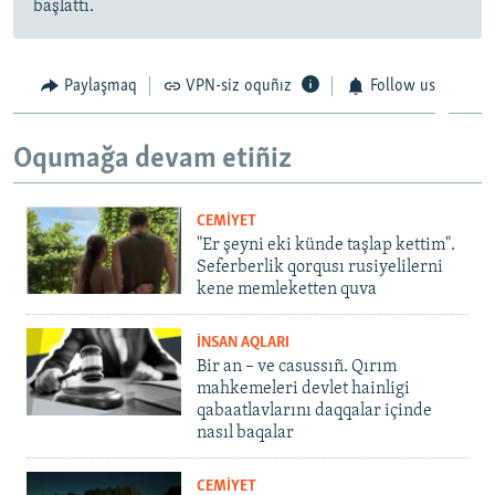
başlattı.
Paylaşmaq
VPN-siz oquñız
Follow us
Oqumağa devam etiñiz
CEMİYET
"Er şeyni eki künde taşlap kettim".
Seferberlik qorqusı rusiyelilerni
kene memleketten quva
İNSAN AQLARI
Bir an – ve casussıñ. Qırım
mahkemeleri devlet hainligi
qabaatlavlarını daqqalar içinde
nasıl baqalar
CEMİYET