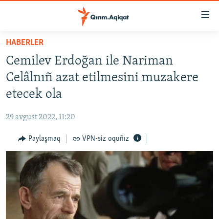
Link
açıqlığı
Esas
HABERLER
mündericege
HABERLER
Cemilev Erdoğan ile Nariman
qaytmaq
SİYASET
Baş
Celâlnıñ azat etilmesini muzakere
İQTİSADİYAT
navigatsiyağa
etecek ola
qaytmaq
CEMİYET
Qıdıruvğa
29 avgust 2022, 11:20
MEDENİYET
qaytmaq
Paylaşmaq
VPN-siz oquñız
İNSAN AQLARI
VİDEO
SÜRET
BLOGLAR
FİKİR