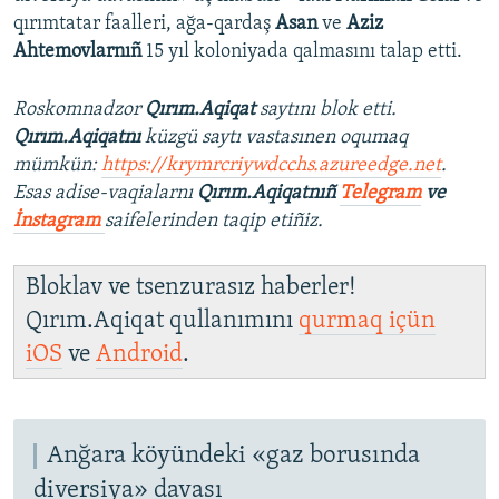
qırımtatar faalleri, ağa-qardaş
Asan
ve
Aziz
Ahtemovlarnıñ
15 yıl koloniyada qalmasını talap etti.
Roskomnadzor
Qırım.Aqiqat
saytını blok etti.
Qırım.Aqiqatnı
küzgü saytı vastasınen oqumaq
mümkün:
https://krymrcriywdcchs.azureedge.net
.
Esas adise-vaqialarnı
Qırım.Aqiqatnıñ
Telegram
ve
İnstagram
saifelerinden taqip etiñiz.
Bloklav ve tsenzurasız haberler!
Qırım.Aqiqat qullanımını
qurmaq içün
iOS
ve
Android
.
Anğara köyündeki «gaz borusında
diversiya» davası