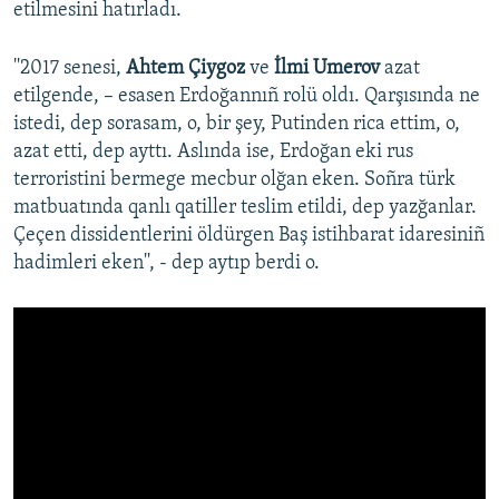
etilmesini hatırladı.
''2017 senesi,
Ahtem Çiygoz
ve
İlmi Umerov
azat
etilgende, – esasen Erdoğannıñ rolü oldı. Qarşısında ne
istedi, dep sorasam, o, bir şey, Putinden rica ettim, o,
azat etti, dep ayttı. Aslında ise, Erdoğan eki rus
terroristini bermege mecbur olğan eken. Soñra türk
matbuatında qanlı qatiller teslim etildi, dep yazğanlar.
Çeçen dissidentlerini öldürgen Baş istihbarat idaresiniñ
hadimleri eken'', - dep aytıp berdi o.