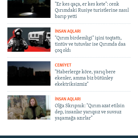
"Er kes qaça, er kes kete": cenk
Qırımdaki Rusiye turistlerine nasıl
barıp yetti
İNSAN AQLARI
"Qırım birdemligi" işini toqtattı,
tintüv ve tutuvlar ise Qırımda daa
çoq oldı
CEMİYET
"Haberlerge köre, yarıq bere
ekenler, amma biz bütünley
ekektriksizmiz"
İNSAN AQLARI
Olğa Skrıpnık: "Qırım azat etilsin
dep, insanlar yarıqsız ve suvsuz
yaşamağa azırlar"