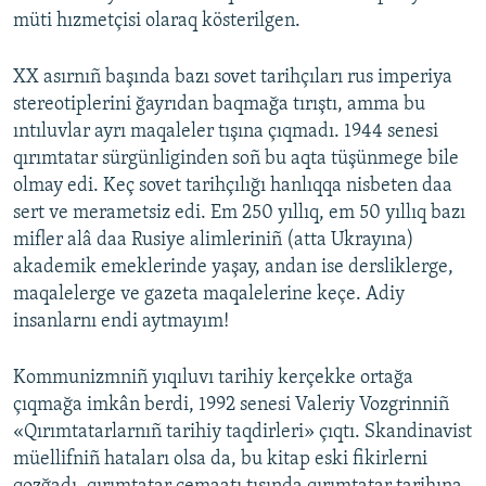
müti hızmetçisi olaraq kösterilgen.
XX asırnıñ başında bazı sovet tarihçıları rus imperiya
stereotiplerini ğayrıdan baqmağa tırıştı, amma bu
ıntıluvlar ayrı maqaleler tışına çıqmadı. 1944 senesi
qırımtatar sürgünliginden soñ bu aqta tüşünmege bile
olmay edi. Keç sovet tarihçılığı hanlıqqa nisbeten daa
sert ve merametsiz edi. Em 250 yıllıq, em 50 yıllıq bazı
mifler alâ daa Rusiye alimleriniñ (atta Ukrayına)
akademik emeklerinde yaşay, andan ise dersliklerge,
maqalelerge ve gazeta maqalelerine keçe. Adiy
insanlarnı endi aytmayım!
Kommunizmniñ yıqıluvı tarihiy kerçekke ortağa
çıqmağa imkân berdi, 1992 senesi Valeriy Vozgrinniñ
«Qırımtatarlarnıñ tarihiy taqdirleri» çıqtı. Skandinavist
müellifniñ hataları olsa da, bu kitap eski fikirlerni