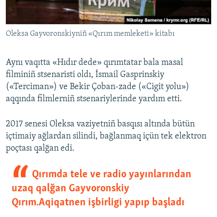
Oleksa Gayvoronskiyniñ «Qırım memleketi» kitabı
Aynı vaqıtta «Hıdır dede» qırımtatar bala masal
filminiñ stsenaristi oldı, İsmail Gasprinskiy
(«Terciman») ve Bekir Çoban-zade («Cigit yolu»)
aqqında filmlerniñ stsenariylerinde yardım etti.
2017 senesi Oleksa vaziyetniñ basqısı altında bütün
içtimaiy ağlardan silindi, bağlanmaq içün tek elektron
poçtası qalğan edi.
Qırımda tele ve radio yayınlarından
uzaq qalğan Gayvoronskiy
Qırım.Aqiqatnen işbirligi yapıp başladı