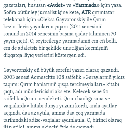
gazetaları, hususan
«Avdet»
ve
«Yarımada»
içün yaza.
Soñra bütünley jurnalist işine kete,
ATR
qırımtatar
telekanalı içün «Oleksa Gayvoronskiy ile Qırım
kezintileri» yayınlarını çıqara (2011 senesiniñ
soñundan 2014 senesiniñ başına qadar tahminen 70
yayın çıqtı). O, seyircilerge yarımadanıñ em eñ belli,
em de adaletsiz bir şekilde unutılğan keçmişniñ
diqqatqa lâyıq yerlerini köstergen edi.
Gayvoronskiy eñ büyük şerefni yazıcı olaraq qazandı.
2003 senesi Aqmescitte 108 saifelik «Geraylarnıñ yıldız
taqımı: Qırım hanlarınıñ qısqa tercimeyialları» kitabı
çıqtı, adı mündericisini aks ete. Kelecek sene 94
saifelik «Qırım memleketi. Qırım hanlığı sıma ve
vaqialarda» kitabı dünya yüzüni kördi, anda ayatlar
aqqında daa az aytıla, amma daa çoq yarımada
tarihındaki adise-vaqialar aydınlatıla. O, birinci olaraq
ilân etildi, amma ekincisi öyle de çıqmadı.