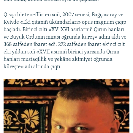
Qısqa bir teneffüsten soñ, 2007 senesi, Bağçasaray ve
Kyivde «Eki qıtanıñ ükümdarları» opus magnum çıqıp
başladı. Birinci cıltı «XV–XVI asırlarnıñ Qırım hanları
ve Büyük Ordunıñ mirası oğrunda küreş» adını aldı ve
368 saifeden ibaret edi. 272 saifeden ibaret ekinci cılt
eki yıldan soñ «XVII asırnıñ birinci yarısında Qırım
hanları mustaqillik ve yekâne akimiyet oğrunda
küreşte» adı altında çıqtı.