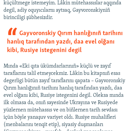
küçültmege istemeyim. Lâkin mütehassıslar aqqında
degil, adiy oquyıcılarnı aytsaq, Gayvoronskiyniñ
birinciligi şübhesizdir.
Gayvoronskiy Qırım hanlığınıñ tarihını
hanlıq tarafından yazdı, daa evel olğanı
kibi, Rusiye istegenini degil
Mında «Eki qıta ükümdarlarınıñ» küçlü ve zayıf
taraflarını talil etmeycekmiz. Lâkin bu kitapnıñ esas
degerligi bütün zayıf taraflarını qapata – Gayvoronskiy
Qırım hanlığınıñ tarihını hanlıq tarafından yazdı, daa
evel olğanı kibi, Rusiye istegenini degil. Oleksa mında
ilk olmasa da, onıñ sayesinde Ukrayına ve Rusiyede
yüzlernen mütehassıs ve on biñlernen tarih sevdası
içün böyle yanaşuv variyet oldı. Rusiye muhalifleri
(menbalarını tenqit etip), siyasiy duşmanları