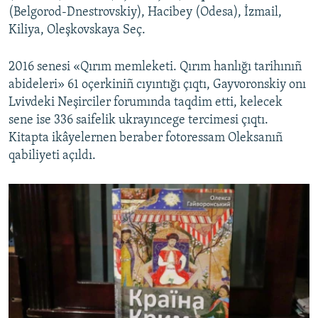
(Belgorod-Dnestrovskiy), Hacibey (Odesa), İzmail,
Kiliya, Oleşkovskaya Seç.
2016 senesi «Qırım memleketi. Qırım hanlığı tarihınıñ
abideleri» 61 oçerkiniñ cıyıntığı çıqtı, Gayvoronskiy onı
Lvivdeki Neşirciler forumında taqdim etti, kelecek
sene ise 336 saifelik ukrayıncege tercimesi çıqtı.
Kitapta ikâyelernen beraber fotoressam Oleksanıñ
qabiliyeti açıldı.