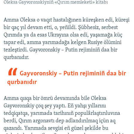
Oleksa Gayvoronskiyniñ «Qırım memleketi» kitabı
Amma Oleksa o vaqıt hastalığınen küreşken edi, küreşi
bir qaç yıl devam etti, o, yeñildi. Şübhesiz, serbest
Qırımda ya da esas Ukrayına olsa edi, yaşamağa küç
tapar edi, amma yarımadağa kelgen Rusiye ölümini
tezleştirdi. Gayvoronskiy – Putin rejiminiñ daa bir
qurbanıdır.
Gayvoronskiy – Putin rejiminiñ daa bir
qurbanıdır
Amma qısqa bir ömrü devamında bile Oleksa
Gayvoronskiy çoq şey yaptı. Eñ yahşı yıllarını
tedqiqatqa, yarımada tarihınıñ populârlaştırıluvına
berdi, Qırım argonavtı dep adlandırılmaq içün aq
qazandı. Yarımada sevgisi eñ güzel şekilde bu