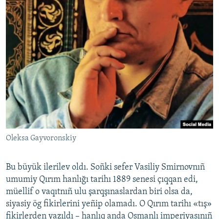
Oleksa Gayvoronskiy
Bu büyük ilerilev oldı. Soñki sefer Vasiliy Smirnovnıñ
umumiy Qırım hanlığı tarihı 1889 senesi çıqqan edi,
müellif o vaqıtnıñ ulu şarqşınaslardan biri olsa da,
siyasiy ög fikirlerini yeñip olamadı. O Qırım tarihı «tış»
fikirlerden yazıldı – hanlıq anda Osmanlı imperiyasınıñ