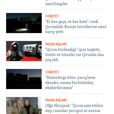
nasıl baqalar
CEMİYET
"Er kes qaça, er kes kete": cenk
Qırımdaki Rusiye turistlerine nasıl
barıp yetti
İNSAN AQLARI
"Qırım birdemligi" işini toqtattı,
tintüv ve tutuvlar ise Qırımda daa
çoq oldı
CEMİYET
"Haberlerge köre, yarıq bere
ekenler, amma biz bütünley
ekektriksizmiz"
İNSAN AQLARI
Olğa Skrıpnık: "Qırım azat etilsin
dep, insanlar yarıqsız ve suvsuz