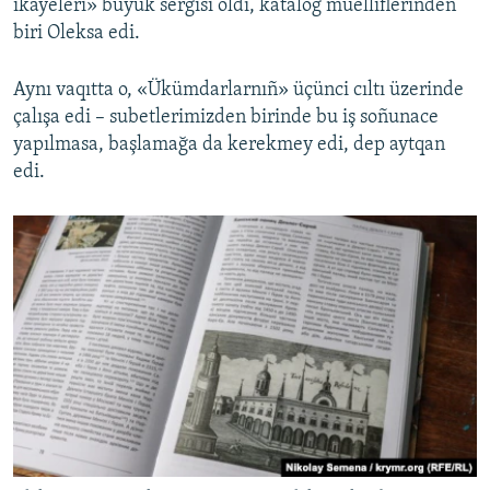
ikâyeleri» büyük sergisi oldı, katalog müelliflerinden
biri Oleksa edi.
Aynı vaqıtta o, «Ükümdarlarnıñ» üçünci cıltı üzerinde
çalışa edi – subetlerimizden birinde bu iş soñunace
yapılmasa, başlamağa da kerekmey edi, dep aytqan
edi.