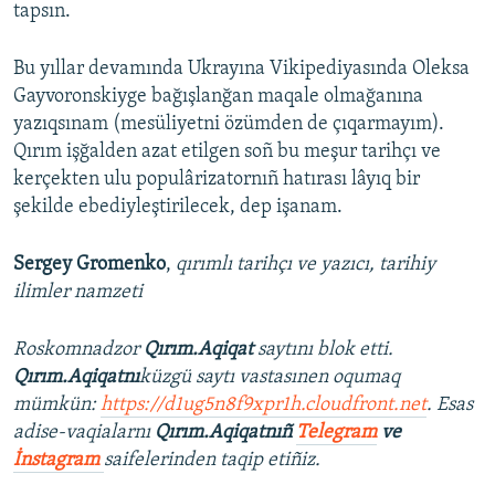
tapsın.
Bu yıllar devamında Ukrayına Vikipediyasında Oleksa
Gayvoronskiyge bağışlanğan maqale olmağanına
yazıqsınam (mesüliyetni özümden de çıqarmayım).
Qırım işğalden azat etilgen soñ bu meşur tarihçı ve
kerçekten ulu populârizatornıñ hatırası lâyıq bir
şekilde ebediyleştirilecek, dep işanam.
Sergey Gromenko
,
qırımlı tarihçı ve yazıcı, tarihiy
ilimler namzeti
Roskomnadzor
Qırım.Aqiqat
saytını blok etti.
Qırım.Aqiqatnı
küzgü saytı vastasınen oqumaq
mümkün:
https://d1ug5n8f9xpr1h.cloudfront.net
. Esas
adise-vaqialarnı
Qırım.Aqiqatnıñ
Telegram
ve
İnstagram
saifelerinden taqip etiñiz.