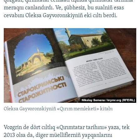
qozğadı, qırımtatar cemaatı tışında qırımtatar tarihına
meraqnı canlandırdı. Ve, şübhesiz, bu sualniñ esas
cevabını Oleksa Gayvoronskiyniñ eki cıltı berdi.
Oleksa Gayvoronskiyniñ «Qırım memleketi» kitabı
Vozgrin de dört cıltlıq «Qırımtatar tarihını» yaza, tek
2013 olsa da, diger müelliflerniñ yapqanlarını