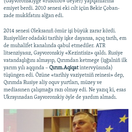
(Gayvoronskiyge «rusofob» deyler) yapqanlarına
emiyet berdi. 2010 senesi eki cılt içün Bekir Çoban-
zade mukâfatını alğan edi.
2014 senesi Oleksanıñ ömür işi büyük zarar kördi.
Rusiyeliler odadaki tarihiy işke dayansa, açıq tarih, em
de muhalifet kanalında qabul etmediler. ATR
litsenziyasız, Gayvoronskiy «Kezintisiz» qaldı. Rusiye
vatandaşlığını almayıp, Qırımdan ketmege (işğalniñ ilk
yarım yılı aqqında –
Qırım.Aqiqat
intervyüsında)
tüşüngen edi. Özüne «tarihiy vaziyetniñ reinesi» dep,
Qırımda Rusiye aliy oquv yurtları, müzey ve
mediasınen çalışmağa razı olmay edi. Ne yazıq ki, esas
Ukrayınadan Gayvoronskiy öyle de yardım almadı.