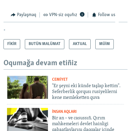
Paylaşmaq
VPN-siz oquñız
Follow us
*
FİKİR
BUTÜN MALÜMAT
AKTUAL
MÜİM
Oqumağa devam etiñiz
CEMİYET
"Er şeyni eki künde taşlap kettim".
Seferberlik qorqusı rusiyelilerni
kene memleketten quva
İNSAN AQLARI
Bir an – ve casussıñ. Qırım
mahkemeleri devlet hainligi
qabaatlavlarını daqqalar içinde