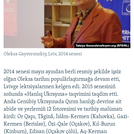
Oleksa Gayvoronskiy, Lviv, 2014 senesi
2014 senesi mayıs ayından berli resmiy şekilde işsiz
olğan Oleksa tarihnı populârlaştırmağa devam etti,
Lvivge lektsiyalarınen kelgen edi. 2015 senesiniñ
soñunda «Hanlıq Ukrayına» taqvimini taqdim etti.
Anda Cenübiy Ukrayınada Qırım hanlığı devrine ait
abide ve yerlerniñ 12 fotoresimi ve tarihiy malümatı
kirdi: Or Qapı, Tâginâ, İslâm-Kermen (Kahovka), Gazi-
Kermen (Berislav), Özi-Qale (Oçakov), Kıl-Burun
(Kinburn), Edisan (Oçakov çölü), Aq-Kerman