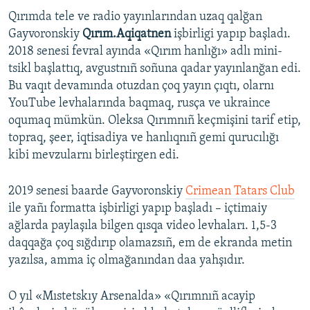
Qırımda tele ve radio yayınlarından uzaq qalğan
Gayvoronskiy
Qırım.Aqiqatnen
işbirligi yapıp başladı.
2018 senesi fevral ayında «Qırım hanlığı» adlı mini-
tsikl başlattıq, avgustnıñ soñuna qadar yayınlanğan edi.
Bu vaqıt devamında otuzdan çoq yayın çıqtı, olarnı
YouTube levhalarında baqmaq, rusça ve ukraince
oqumaq mümkün. Oleksa Qırımnıñ keçmişini tarif etip,
topraq, şeer, iqtisadiya ve hanlıqnıñ gemi qurucılığı
kibi mevzularnı birleştirgen edi.
2019 senesi baarde Gayvoronskiy
Crimean Tatars Club
ile yañı formatta işbirligi yapıp başladı – içtimaiy
ağlarda paylaşıla bilgen qısqa video levhaları. 1,5-3
daqqağa çoq sığdırıp olamazsıñ, em de ekranda metin
yazılsa, amma iç olmağanından daa yahşıdır.
O yıl «Mıstetskıy Arsenalda» «Qırımnıñ acayip