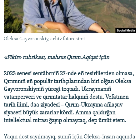
Русский
Українською
QOŞULIÑIZ!
Oleksa Gayvoronskiy, arhiv fotoresimi
«Fikir» rubrikası, mahsus Qırım.Aqiqat içün
RFE/RS bütün saytları
2023 senesi sentâbrniñ 27-nde eñ tesirlilerden olmasa,
Qırımnıñ eñ populâr tarihçılarından biri olğan Oleksa
Gayvoronskiyniñ yüregi toqtadı. Ukrayınanıñ
vatanperveri ve qırımtatar halqınıñ dostu. Vefatınen
tarih ilimi, daa ziyadesi – Qırım-Ukrayına añlaşuv
siyaseti büyük zararlar kördi. Amma qaldırğan
intellektual mirası ğayıp olmaycaq, dep ümüt etem.
Yaqın dost sayılmayıq, şunıñ içün Oleksa-insan aqqında