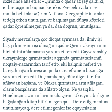
sözlerinde aks etile: «Qırımda o qadar az şey qaldı ki,
er bir taşçıqnı baqmaq kerek». Perspektivaları ise
mında belli ola: «Qırım National Geographic insanları
tedqiq etken unutılğan ve baqılmağan dünya köşeleri
qadar ögrenilmegen ya da, daa doğrusı, unutılğan».
Siyasiy mevzularğa çoq diqqat ayırmasa da, ilmiy işi
başqa kimseniñ işi olmağanı qadar Qırım-Ukrayınanıñ
biri-birini añlamasına yardım etken edi. Gayvoronskiy
ukrayınlerge qırımtatarlar aqqında qırımtatarlarnıñ
noqtaiy-nazarından tarif etip, eki halqnıñ nefreti ve
barışalmağan küreşi aqqında qara efsaneni bozmağa
yardım etken edi. Duşmanlıqnı yeñüv diger tarafnı
añlavdan başlana, ve Oleksa qırımtatarlarnı añlağan,
olarnı başqalarına da añlatıp olğan. Ne yazıq ki,
Hmelnitçina zamanlarınıñ ulu Qırım-Ukrayına birligine
bağışlanğan kitap bitirilmegen qala. Derc etilgen miras
unutılmaycaq, derc etilmegenler ise oquyıcılarını