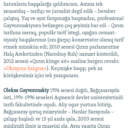
hatıralarnı başqalarğa qaldıracam. Amma tek
zenaatdaş – tarihçı ve jurnalist degil edik – beraber
çalıştıq. Yaş ve ayat farqımızğa baqmadan, professional
Gayvoronskiynen beñzegen çoq şeyimiz bar edi – Qırım
tarihına meraq, populâr tarif istegi, oşağan cemaat-
siyasiy baqışlarımız (onı ğarpçı konservator olaraq tarif
etmek mümkün edi; 2010 senesi Qırım parlamentine
Halq Areketinden (Narodnıy Ruh) namzet kösterildi,
2012 senesi «Qırım kimge ait» sualine bergen cevabı:
«Ukrayına halqına»
). Keçmişke baqıp, pek az
körüşkenimiz içün tek yazıqsınam.
Oleksa Gayvoronskiy
1974 senesi doğdı, Bağçasarayda
östi, 1991-1996 seneleri Aqmescit devlet universitetiniñ
tarih fakultetinde oqudı. Aliy oquv yurtunı bitirip,
Bağçasaray qoruq müzeyinde – Hanlar Sarayında –
çalışıp başladı ve 15 yıl anda qala, 2003 senesi
müdirniñ ilmiy iş muavini ola. Aynı vaqıtta Qırım