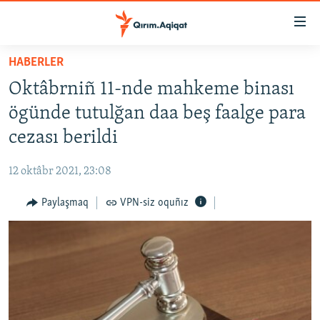
Link
açıqlığı
Esas
HABERLER
mündericege
HABERLER
Oktâbrniñ 11-nde mahkeme binası
qaytmaq
SİYASET
Baş
ögünde tutulğan daa beş faalge para
İQTİSADİYAT
navigatsiyağa
cezası berildi
qaytmaq
CEMİYET
Qıdıruvğa
12 oktâbr 2021, 23:08
MEDENİYET
qaytmaq
Paylaşmaq
VPN-siz oquñız
İNSAN AQLARI
VİDEO
SÜRET
BLOGLAR
FİKİR