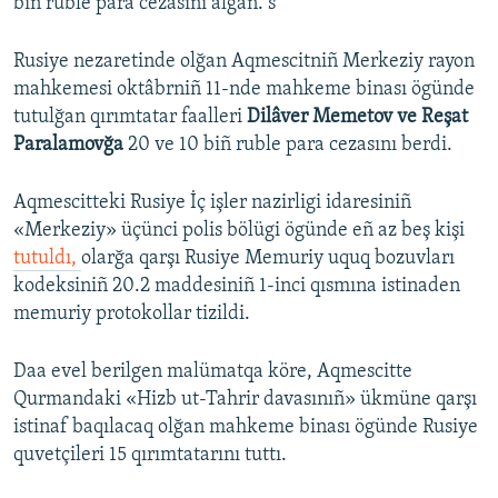
biñ ruble ​para cezasını alğan. s
Rusiye nezaretinde olğan Aqmescitniñ Merkeziy rayon
mahkemesi oktâbrniñ 11-nde mahkeme binası ögünde
tutulğan qırımtatar faalleri
Dilâver Memetov ve Reşat
Paralamovğa
20 ve 10 biñ ruble para cezasını berdi.
Aqmescitteki Rusiye İç işler nazirligi idaresiniñ
«Merkeziy» üçünci polis bölügi ögünde eñ az beş kişi
tutuldı,
olarğa qarşı Rusiye Memuriy uquq bozuvları
kodeksiniñ 20.2 maddesiniñ 1-inci qısmına istinaden
memuriy protokollar tizildi.
Daa evel berilgen malümatqa köre, Aqmescitte
Qurmandaki «Hizb ut-Tahrir davasınıñ» ükmüne qarşı
istinaf baqılacaq olğan mahkeme binası ögünde Rusiye
quvetçileri 15 qırımtatarını tuttı.