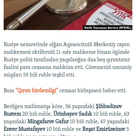
Русский
Українською
QOŞULIÑIZ!
Rusiye nezaretinde olğan Aqmescitniñ Merkeziy rayon
mahkemesi oktâbrniñ 11-nde mahkeme binası ögünde
Rusiye polisi tarafından yaqalanğan daa beş qırımtatar
RFE/RS bütün saytları
faalini para cezasına mahküm etti. Cöremeniñ umumiy
miqdarı 55 biñ ruble teşkil etti. ​
Bunı
"Qırım birdemligi"
cemaat birleşmesi haber etti.
Berilgen malümatqa köre, 56 yaşındaki
Şihbadinov
Rustem
20 biñ ruble,
Ürinbayev Sadık
10 biñ ruble, 63
yaşındaki
Mingafarov Gafur
10 biñ ruble, 67 yaşındaki
Enver Mustafayev
10 biñ ruble ve
Reşat Emirüseinov
5