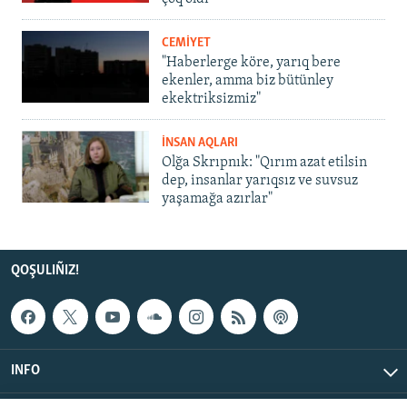
CEMİYET
"Haberlerge köre, yarıq bere
ekenler, amma biz bütünley
ekektriksizmiz"
İNSAN AQLARI
Olğa Skrıpnık: "Qırım azat etilsin
dep, insanlar yarıqsız ve suvsuz
yaşamağa azırlar"
QOŞULIÑIZ!
INFO