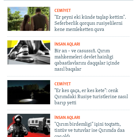
CEMİYET
"Er şeyni eki künde taşlap kettim".
Seferberlik qorqusı rusiyelilerni
kene memleketten quva
İNSAN AQLARI
Bir an – ve casussıñ. Qırım
mahkemeleri devlet hainligi
qabaatlavlarını daqqalar içinde
nasıl baqalar
CEMİYET
"Er kes qaça, er kes kete": cenk
Qırımdaki Rusiye turistlerine nasıl
barıp yetti
İNSAN AQLARI
"Qırım birdemligi" işini toqtattı,
tintüv ve tutuvlar ise Qırımda daa
çoq oldı