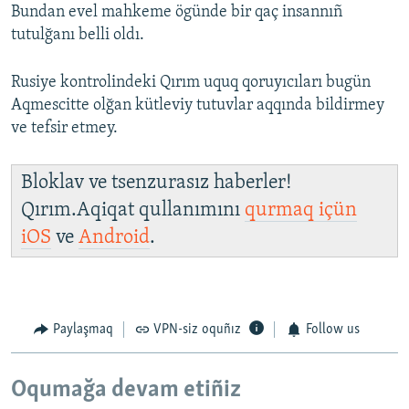
Bundan evel mahkeme ögünde bir qaç insannıñ
tutulğanı belli oldı.
Rusiye kontrolindeki Qırım uquq qoruyıcıları bugün
Aqmescitte olğan kütleviy tutuvlar aqqında bildirmey
ve tefsir etmey.
Bloklav ve tsenzurasız haberler!
Qırım.Aqiqat qullanımını
qurmaq içün
iOS
ve
Android
.
Paylaşmaq
VPN-siz oquñız
Follow us
Oqumağa devam etiñiz