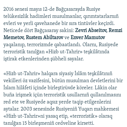
2016 senesi mayıs 12-de Bağçasarayda Rusiye
telükesizlik hadimleri musulmanlar, qırımtatarlarnıñ
evleri ve yerli qavehanede bir sıra tintüvler keçirdi.
Neticede dört Bağçasaray sakini:
Zevri Abseitov, Remzi
Memetov, Rustem Abiltarov
ve
Enver Mamutov
yaqalanıp, terrorizmde qabaatlandı. Olarnı, Rusiyede
terroristik tanılğan «Hizb ut-Tahrir» teşkilâtında
iştirak etkenlerinden şübheli sayalar.
«Hizb ut-Tahrir» halqara siyasiy İslâm teşkilâtınıñ
vekilleri öz vazifesini, bütün musulman devletlerini bir
İslam hilâfeti içinde birleştirüvde köreler. Lâkin olar
buña irişmek içün terroristik usullarnıñ qullanılmasını
red ete ve Rusiyede aqsız yerde taqip etilgenlerini
aytalar. 2003 senesinde Rusiyeniñ Yuqarı mahkemesi
«Hizb ut-Tahrir»ni yasaq etip, «terroristik» olaraq
tanılğan 15 birleşmeniñ cedveline kirsetti.