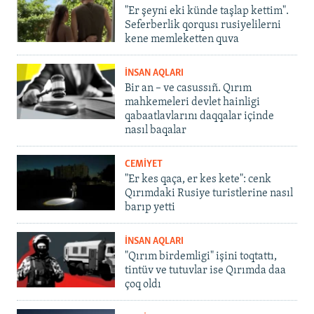
"Er şeyni eki künde taşlap kettim".
Seferberlik qorqusı rusiyelilerni
kene memleketten quva
İNSAN AQLARI
Bir an – ve casussıñ. Qırım
mahkemeleri devlet hainligi
qabaatlavlarını daqqalar içinde
nasıl baqalar
CEMİYET
"Er kes qaça, er kes kete": cenk
Qırımdaki Rusiye turistlerine nasıl
barıp yetti
İNSAN AQLARI
"Qırım birdemligi" işini toqtattı,
tintüv ve tutuvlar ise Qırımda daa
çoq oldı