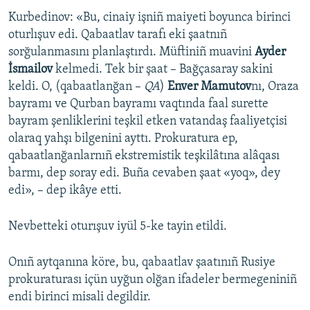
Kurbedinov: «Bu, cinaiy işniñ maiyeti boyunca birinci
Русский
oturlışuv edi. Qabaatlav tarafı eki şaatnıñ
Українською
sorğulanmasını planlaştırdı. Müftiniñ muavini
Ayder
İsmailov
kelmedi. Tek bir şaat – Bağçasaray sakini
keldi. O, (qabaatlanğan –
QA
)
Enver Mamutov
nı, Oraza
QOŞULIÑIZ!
bayramı ve Qurban bayramı vaqtında faal surette
bayram şenliklerini teşkil etken vatandaş faaliyetçisi
olaraq yahşı bilgenini ayttı. Prokuratura ep,
RFE/RS bütün saytları
qabaatlanğanlarnıñ ekstremistik teşkilâtına alâqası
barmı, dep soray edi. Buña cevaben şaat «yoq», dey
edi», – dep ikâye etti.
Nevbetteki oturışuv iyül 5-ke tayin etildi.
Onıñ aytqanına köre, bu, qabaatlav şaatınıñ Rusiye
prokuraturası içün uyğun olğan ifadeler bermegeniniñ
endi birinci misali degildir.