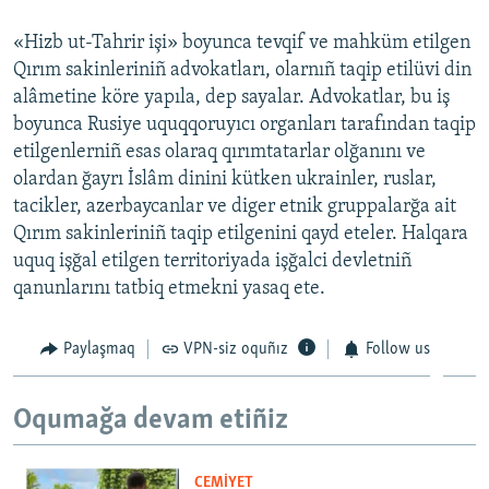
«Hizb ut-Tahrir işi» boyunca tevqif ve mahküm etilgen
Qırım sakinleriniñ advokatları, olarnıñ taqip etilüvi din
alâmetine köre yapıla, dep sayalar. Advokatlar, bu iş
boyunca Rusiye uquqqoruyıcı organları tarafından taqip
etilgenlerniñ esas olaraq qırımtatarlar olğanını ve
olardan ğayrı İslâm dinini kütken ukrainler, ruslar,
tacikler, azerbaycanlar ve diger etnik gruppalarğa ait
Qırım sakinleriniñ taqip etilgenini qayd eteler. Halqara
uquq işğal etilgen territoriyada işğalci devletniñ
qanunlarını tatbiq etmekni yasaq ete.
Paylaşmaq
VPN-siz oquñız
Follow us
Oqumağa devam etiñiz
CEMİYET