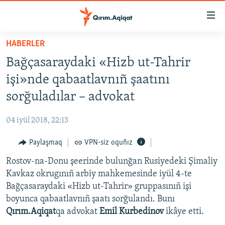
Link
açıqlığı
Esas
HABERLER
mündericege
HABERLER
Bağçasaraydaki «Hizb ut-Tahrir
qaytmaq
SİYASET
Baş
işi»nde qabaatlavnıñ şaatını
İQTİSADİYAT
navigatsiyağa
sorğuladılar – advokat
qaytmaq
CEMİYET
Qıdıruvğa
04 iyül 2018, 22:13
MEDENİYET
qaytmaq
Paylaşmaq
VPN-siz oquñız
İNSAN AQLARI
Rostov-na-Donu şeerinde bulunğan Rusiyedeki Şimaliy
VİDEO
Kavkaz okrugınıñ arbiy mahkemesinde iyül 4-te
SÜRET
Bağçasaraydaki «Hizb ut-Tahrir» gruppasınıñ işi
BLOGLAR
boyunca qabaatlavnıñ şaatı sorğulandı. Bunı
Qırım.Aqiqat
qa advokat
Emil Kurbedinov
ikâye etti.
FİKİR