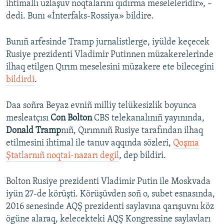
ihtimallı uzlaşuv noqtalarını qıdırma meseleleridir», –
dedi. Bunı «İnterfaks-Rossiya» bildire.
Bunıñ arfesinde Tramp jurnalistlerge, iyülde keçecek
Rusiye prezidenti Vladimir Putinnen müzakerelerinde
ilhaq etilgen Qırım meselesini müzakere ete bilecegini
bildirdi
.
Daa soñra Beyaz evniñ milliy telükesizlik boyunca
mesleatçısı
Con Bolton
CBS telekanalınıñ yayınında,
Donald Tramp
nıñ, Qırımnıñ Rusiye tarafından ilhaq
etilmesini ihtimal ile tanuv aqqında sözleri,
Qoşma
Ştatlarnıñ noqtai-nazarı degil
, dep bildiri.
Bolton Rusiye prezidenti Vladimir Putin ile Moskvada
iyün 27-de körüşti. Körüşüvden soñ o, subet esnasında,
2016 senesinde AQŞ prezidenti saylavına qarışuvnı köz
ögüne alaraq, kelecekteki AQŞ Kongressine saylavları