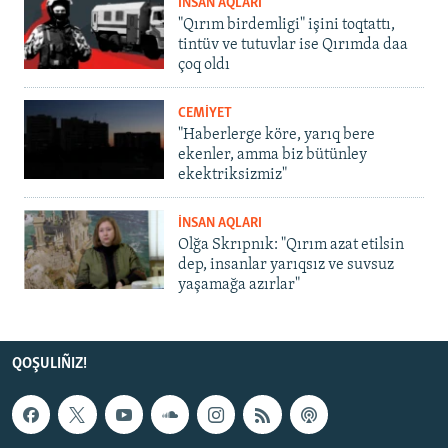
İNSAN AQLARI
"Qırım birdemligi" işini toqtattı,
tintüv ve tutuvlar ise Qırımda daa
çoq oldı
CEMİYET
"Haberlerge köre, yarıq bere
ekenler, amma biz bütünley
ekektriksizmiz"
İNSAN AQLARI
Olğa Skrıpnık: "Qırım azat etilsin
dep, insanlar yarıqsız ve suvsuz
yaşamağa azırlar"
QOŞULIÑIZ!