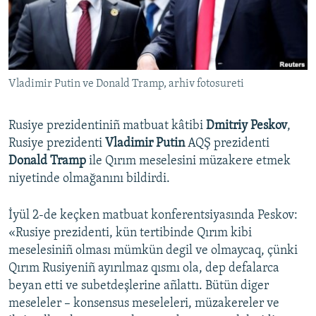
Русский
Українською
Vladimir Putin ve Donald Tramp, arhiv fotosureti
QOŞULIÑIZ!
Rusiye prezidentiniñ matbuat kâtibi
Dmitriy Peskov
,
Rusiye prezidenti
Vladimir Putin
AQŞ prezidenti
RFE/RS bütün saytları
Donald Tramp
ile Qırım meselesini müzakere etmek
niyetinde olmağanını bildirdi.
İyül 2-de keçken matbuat konferentsiyasında Peskov:
«Rusiye prezidenti, kün tertibinde Qırım kibi
meselesiniñ olması mümkün degil ve olmaycaq, çünki
Qırım Rusiyeniñ ayırılmaz qısmı ola, dep defalarca
beyan etti ve subetdeşlerine añlattı. Bütün diger
meseleler – konsensus meseleleri, müzakereler ve