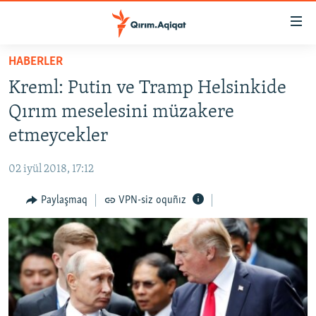
Link
açıqlığı
Esas
HABERLER
mündericege
HABERLER
Kreml: Putin ve Tramp Helsinkide
qaytmaq
SİYASET
Baş
Qırım meselesini müzakere
İQTİSADİYAT
navigatsiyağa
etmeycekler
qaytmaq
CEMİYET
Qıdıruvğa
02 iyül 2018, 17:12
MEDENİYET
qaytmaq
Paylaşmaq
VPN-siz oquñız
İNSAN AQLARI
VİDEO
SÜRET
BLOGLAR
FİKİR