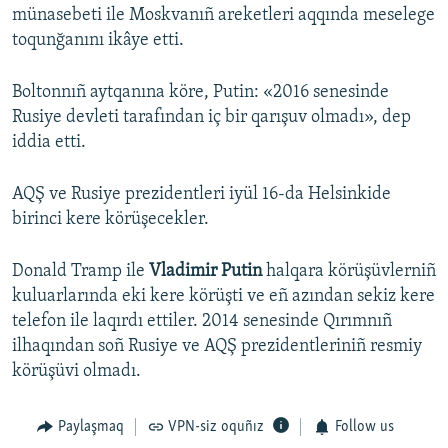
münasebeti ile Moskvanıñ areketleri aqqında meselege
toqunğanını ikâye etti.
Boltonnıñ aytqanına köre, Putin: «2016 senesinde
Rusiye devleti tarafından iç bir qarışuv olmadı», dep
iddia etti.
AQŞ ve Rusiye prezidentleri iyül 16-da Helsinkide
birinci kere körüşecekler.
Donald Tramp ile
Vladimir Putin
halqara körüşüvlerniñ
kuluarlarında eki kere körüşti ve eñ azından sekiz kere
telefon ile laqırdı ettiler. 2014 senesinde Qırımnıñ
ilhaqından soñ Rusiye ve AQŞ prezidentleriniñ resmiy
körüşüvi olmadı.
Paylaşmaq
VPN-siz oquñız
Follow us