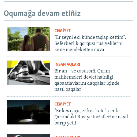
Oqumağa devam etiñiz
CEMİYET
"Er şeyni eki künde taşlap kettim".
Seferberlik qorqusı rusiyelilerni
kene memleketten quva
İNSAN AQLARI
Bir an – ve casussıñ. Qırım
mahkemeleri devlet hainligi
qabaatlavlarını daqqalar içinde
nasıl baqalar
CEMİYET
"Er kes qaça, er kes kete": cenk
Qırımdaki Rusiye turistlerine nasıl
barıp yetti