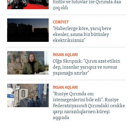
tintüv ve tutuvlar ise Qırımda daa
çoq oldı
CEMİYET
"Haberlerge köre, yarıq bere
ekenler, amma biz bütünley
ekektriksizmiz"
İNSAN AQLARI
Olğa Skrıpnık: "Qırım azat etilsin
dep, insanlar yarıqsız ve suvsuz
yaşamağa azırlar"
İNSAN AQLARI
"Rusiye Qırımda onı
istemegenlerini bile edi". Rusiye
Federatsiyasınıñ Qırımdaki cenkke
qarşı narazılıqlarnen küreşi
aqqında