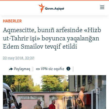
Link
açıqlığı
Esas
HABERLER
mündericege
HABERLER
Aqmescitte, bunıñ arfesinde «Hizb
qaytmaq
SİYASET
Baş
ut-Tahrir işi» boyunca yaqalanğan
İQTİSADİYAT
navigatsiyağa
Edem Smailov tevqif etildi
qaytmaq
CEMİYET
Qıdıruvğa
22 may 2018, 22:20
MEDENİYET
qaytmaq
Paylaşmaq
VPN-siz oquñız
İNSAN AQLARI
VİDEO
SÜRET
BLOGLAR
FİKİR