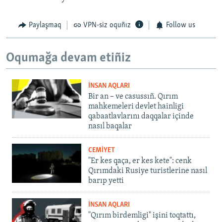
Paylaşmaq
VPN-siz oquñız
Follow us
Oqumağa devam etiñiz
İNSAN AQLARI
Bir an – ve casussıñ. Qırım
mahkemeleri devlet hainligi
qabaatlavlarını daqqalar içinde
nasıl baqalar
CEMİYET
"Er kes qaça, er kes kete": cenk
Qırımdaki Rusiye turistlerine nasıl
barıp yetti
İNSAN AQLARI
"Qırım birdemligi" işini toqtattı,