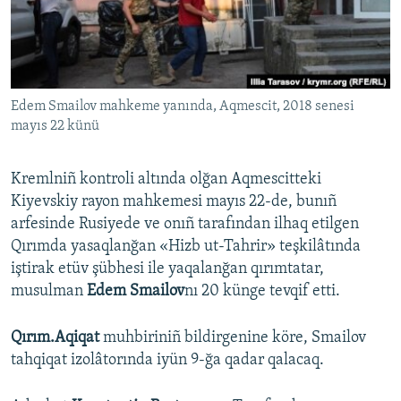
Русский
Українською
Edem Smailov mahkeme yanında, Aqmescit, 2018 senesi
QOŞULIÑIZ!
mayıs 22 künü
Kremlniñ kontroli altında olğan Aqmescitteki
RFE/RS bütün saytları
Kiyevskiy rayon mahkemesi mayıs 22-de, bunıñ
arfesinde Rusiyede ve onıñ tarafından ilhaq etilgen
Qırımda yasaqlanğan «Hizb ut-Tahrir» teşkilâtında
iştirak etüv şübhesi ile yaqalanğan qırımtatar,
musulman
Edem Smailov
nı 20 künge tevqif etti.
Qırım.Aqiqat
muhbiriniñ bildirgenine köre, Smailov
tahqiqat izolâtorında iyün 9-ğa qadar qalacaq.