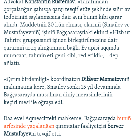
Advokat
Konstantin Rustemov
: «Tarafımdan
qorçalanğan şahısqa qarşı tevqif etüv şeklinde sıñırlav
tedbiriniñ saylanmasına dair aynı bunıñ kibi qarar
alındı. Muddetniñ 20 kün olması, olarnıñ (Smailov ve
Mustafayevniñ) işiniñ Bağçasaraydaki ekinci «Hizb ut-
Tahrir» gruppasınıñ işinen birleştirilmesine dair
qararnıñ artıq alınğanınen bağlı. Ev apisi aqqında
muracaat, tahmin etilgeni kibi, red etildi», – dep
añlattı.​
«Qırım birdemligi» koordinatorı
Dilâver Memetov
nıñ
malümatına köre, Smailov soñki 15 yıl devamında
Bağçasarayda musulman diniy merasimleriniñ
keçirilmesi ile oğraşa edi.
Daa evel Aqmescitteki mahkeme, Bağçasarayda
bunıñ
arfesinde yaqalanğan
qırımtatar faaliyetçisi
Server
Mustafayev
ni tevqif etti.