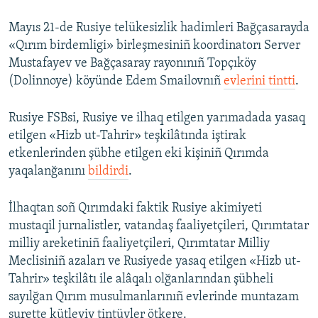
Mayıs 21-de Rusiye telükesizlik hadimleri Bağçasarayda
«Qırım birdemligi» birleşmesiniñ koordinatorı Server
Mustafayev ve Bağçasaray rayonınıñ Topçıköy
(Dolinnoye) köyünde Edem Smailovnıñ
evlerini tintti
.
Rusiye FSBsi, Rusiye ve ilhaq etilgen yarımadada yasaq
etilgen «Hizb ut-Tahrir» teşkilâtında iştirak
etkenlerinden şübhe etilgen eki kişiniñ Qırımda
yaqalanğanını
bildirdi
.
İlhaqtan soñ Qırımdaki faktik Rusiye akimiyeti
mustaqil jurnalistler, vatandaş faaliyetçileri, Qırımtatar
milliy areketiniñ faaliyetçileri, Qırımtatar Milliy
Meclisiniñ azaları ve Rusiyede yasaq etilgen «Hizb ut-
Tahrir» teşkilâtı ile alâqalı olğanlarından şübheli
sayılğan Qırım musulmanlarınıñ evlerinde muntazam
surette kütleviy tintüvler ötkere.