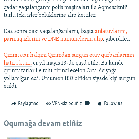
qadar yaqalanğannı polis maşinaları ile Aqmescitniñ
türlü İçki işler bölüklerine alıp kettiler.
Daa soñra bazı yaqalanğanlarnı, başta
añlatuvlarını,
parmaq izlerini ve DNE nümunelerini alıp
, yiberdiler.
Qırımtatar halqını Qırımdan sürgün etüv qurbanlarınıñ
hatıra künü
er yıl mayıs 18-de qayd etile. Bu künde
qırımtatarlar ile tolu birinci eşelon Orta Asiyağa
yollanılğan edi. Umumen 180 biñden ziyade kişi sürgün
etildi.
Paylaşmaq
VPN-siz oquñız
Follow us
Oqumağa devam etiñiz