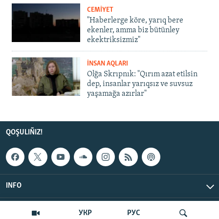
CEMİYET
"Haberlerge köre, yarıq bere
ekenler, amma biz bütünley
ekektriksizmiz"
İNSAN AQLARI
Olğa Skrıpnık: "Qırım azat etilsin
dep, insanlar yarıqsız ve suvsuz
yaşamağa azırlar"
QOŞULIÑIZ!
INFO
© Qırım.Aqiqat, 2026 | All Rights Reserved.
УКР
РУС