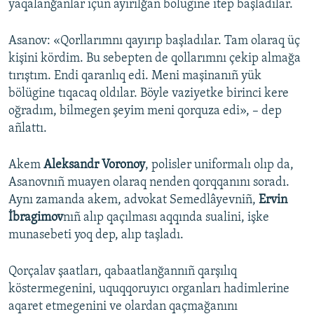
yaqalanğanlar içün ayırılğan bölügine itep başladılar.
Asanov: «Qorllarımnı qayırıp başladılar. Tam olaraq üç
kişini kördim. Bu sebepten de qollarımnı çekip almağa
tırıştım. Endi qaranlıq edi. Meni maşinanıñ yük
bölügine tıqacaq oldılar. Böyle vaziyetke birinci kere
oğradım, bilmegen şeyim meni qorquza edi», – dep
añlattı.
Akem
Aleksandr Voronoy
, polisler uniformalı olıp da,
Asanovnıñ muayen olaraq nenden qorqqanını soradı.
Aynı zamanda akem, advokat Semedlâyevniñ,
Ervin
İbragimov
nıñ alıp qaçılması aqqında sualini, işke
munasebeti yoq dep, alıp taşladı.
Qorçalav şaatları, qabaatlanğannıñ qarşılıq
köstermegenini, uquqqoruyıcı organları hadimlerine
aqaret etmegenini ve olardan qaçmağanını