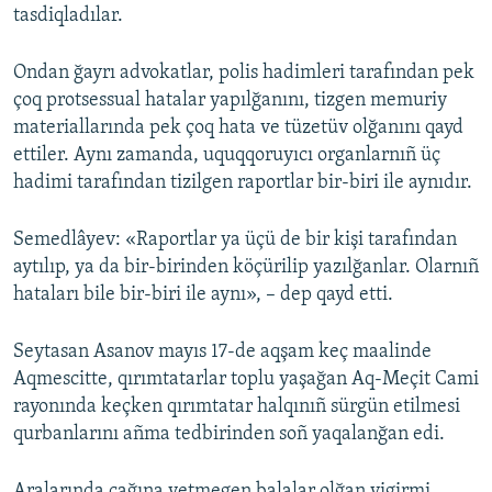
tasdiqladılar.
Ondan ğayrı advokatlar, polis hadimleri tarafından pek
çoq protsessual hatalar yapılğanını, tizgen memuriy
materiallarında pek çoq hata ve tüzetüv olğanını qayd
ettiler. Aynı zamanda, uquqqoruyıcı organlarnıñ üç
hadimi tarafından tizilgen raportlar bir-biri ile aynıdır.
Semedlâyev: «Raportlar ya üçü de bir kişi tarafından
aytılıp, ya da bir-birinden köçürilip yazılğanlar. Olarnıñ
hataları bile bir-biri ile aynı», – dep qayd etti.
Seytasan Asanov mayıs 17-de aqşam keç maalinde
Aqmescitte, qırımtatarlar toplu yaşağan Aq-Meçit Cami
rayonında keçken qırımtatar halqınıñ sürgün etilmesi
qurbanlarını añma tedbirinden soñ yaqalanğan edi.
Aralarında çağına yetmegen balalar olğan yigirmi