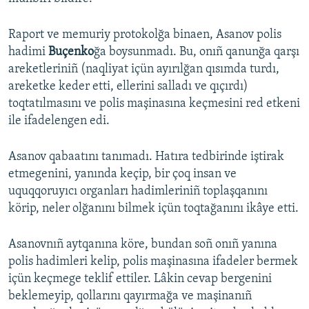
Русский
Raport ve memuriy protokolğa binaen, Asanov polis
Українською
hadimi
Buçenko
ğa boysunmadı. Bu, onıñ qanunğa qarşı
areketleriniñ (naqliyat içün ayırılğan qısımda turdı,
areketke keder etti, ellerini salladı ve qıçırdı)
QOŞULIÑIZ!
toqtatılmasını ve polis maşinasına keçmesini red etkeni
ile ifadelengen edi.
RFE/RS bütün saytları
Asanov qabaatını tanımadı. Hatıra tedbirinde iştirak
etmegenini, yanında keçip, bir çoq insan ve
uquqqoruyıcı organları hadimleriniñ toplaşqanını
körip, neler olğanını bilmek içün toqtağanını ikâye etti.
Asanovnıñ aytqanına köre, bundan soñ onıñ yanına
polis hadimleri kelip, polis maşinasına ifadeler bermek
içün keçmege teklif ettiler. Lâkin cevap bergenini
beklemeyip, qollarını qayırmağa ve maşinanıñ