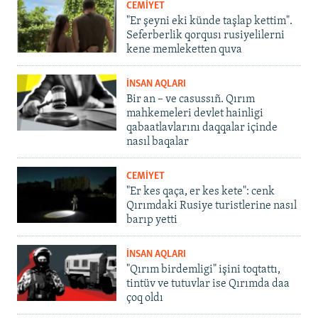
CEMİYET
"Er şeyni eki künde taşlap kettim".
Seferberlik qorqusı rusiyelilerni
kene memleketten quva
İNSAN AQLARI
Bir an – ve casussıñ. Qırım
mahkemeleri devlet hainligi
qabaatlavlarını daqqalar içinde
nasıl baqalar
CEMİYET
"Er kes qaça, er kes kete": cenk
Qırımdaki Rusiye turistlerine nasıl
barıp yetti
İNSAN AQLARI
"Qırım birdemligi" işini toqtattı,
tintüv ve tutuvlar ise Qırımda daa
çoq oldı