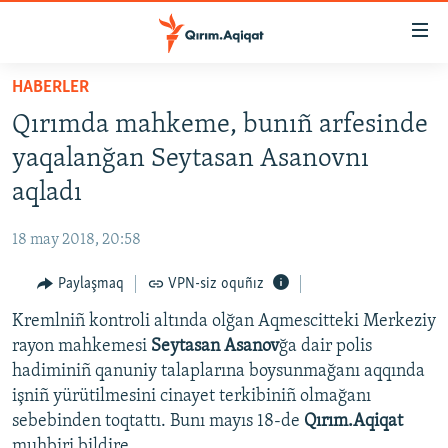
Link
açıqlığı
Esas
HABERLER
mündericege
HABERLER
Qırımda mahkeme, bunıñ arfesinde
qaytmaq
SİYASET
Baş
yaqalanğan Seytasan Asanovnı
İQTİSADİYAT
navigatsiyağa
aqladı
qaytmaq
CEMİYET
Qıdıruvğa
18 may 2018, 20:58
MEDENİYET
qaytmaq
Paylaşmaq
VPN-siz oquñız
İNSAN AQLARI
Kremlniñ kontroli altında olğan Aqmescitteki Merkeziy
VİDEO
rayon mahkemesi
Seytasan Asanov
ğa dair polis
SÜRET
hadiminiñ qanuniy talaplarına boysunmağanı aqqında
BLOGLAR
işniñ yürütilmesini cinayet terkibiniñ olmağanı
sebebinden toqtattı. Bunı mayıs 18-de
Qırım.Aqiqat
FİKİR
muhbiri bildire.