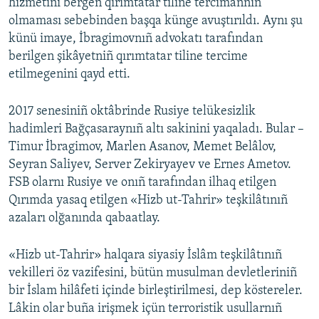
hizmetini bergen qırımtatar tiline tercimannıñ
olmaması sebebinden başqa künge avuştırıldı. Aynı şu
künü imaye, İbragimovnıñ advokatı tarafından
berilgen şikâyetniñ qırımtatar tiline tercime
etilmegenini qayd etti.
2017 senesiniñ oktâbrinde Rusiye telükesizlik
hadimleri Bağçasaraynıñ altı sakinini yaqaladı. Bular –
Timur İbragimov, Marlen Asanov, Memet Belâlov,
Seyran Saliyev, Server Zekiryayev ve Ernes Ametov.
FSB olarnı Rusiye ve onıñ tarafından ilhaq etilgen
Qırımda yasaq etilgen «Hizb ut-Tahrir» teşkilâtınıñ
azaları olğanında qabaatlay.
«Hizb ut-Tahrir» halqara siyasiy İslâm teşkilâtınıñ
vekilleri öz vazifesini, bütün musulman devletleriniñ
bir İslam hilâfeti içinde birleştirilmesi, dep köstereler.
Lâkin olar buña irişmek içün terroristik usullarnıñ