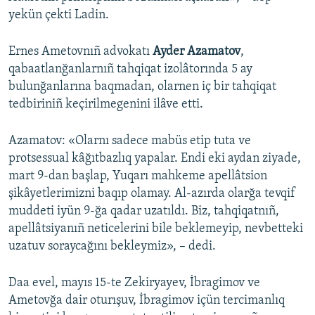
yekün çekti Ladin.
Ernes Ametovnıñ advokatı
Ayder Azamatov
,
qabaatlanğanlarnıñ tahqiqat izolâtorında 5 ay
bulunğanlarına baqmadan, olarnen iç bir tahqiqat
tedbiriniñ keçirilmegenini ilâve etti.
Azamatov: «Olarnı sadece mabüs etip tuta ve
protsessual kâğıtbazlıq yapalar. Endi eki aydan ziyade,
mart 9-dan başlap, Yuqarı mahkeme apellâtsion
şikâyetlerimizni baqıp olamay. Al-azırda olarğa tevqif
muddeti iyün 9-ğa qadar uzatıldı. Biz, tahqiqatnıñ,
apellâtsiyanıñ neticelerini bile beklemeyip, nevbetteki
uzatuv soraycağını bekleymiz», – dedi.
Daa evel, mayıs 15-te Zekiryayev, İbragimov ve
Ametovğa dair oturışuv, İbragimov içün tercimanlıq