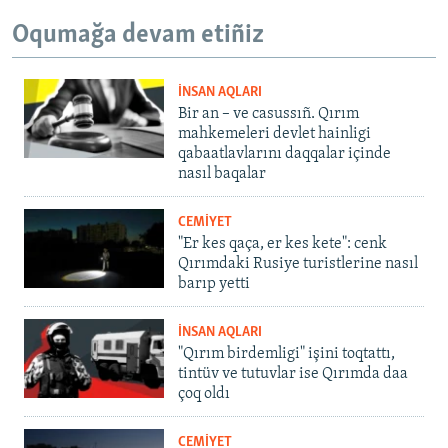
Oqumağa devam etiñiz
İNSAN AQLARI
Bir an – ve casussıñ. Qırım
mahkemeleri devlet hainligi
qabaatlavlarını daqqalar içinde
nasıl baqalar
CEMİYET
"Er kes qaça, er kes kete": cenk
Qırımdaki Rusiye turistlerine nasıl
barıp yetti
İNSAN AQLARI
"Qırım birdemligi" işini toqtattı,
tintüv ve tutuvlar ise Qırımda daa
çoq oldı
CEMİYET