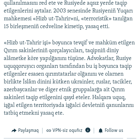
qullanılmasını red ete ve Rusiyede aqsız yerde taqip
etilgenlerini aytalar. 2003 senesinde Rusiyeniñ Yuqarı
mahkemesi «Hizb ut-Tahrir»ni, «terroristik» tanılğan
15 birleşmeniñ cedveline kirsetip, yasaq etti.
«Hizb ut-Tahrir işi» boyunca tevqif ve mahküm etilgen
Qırım sakinleriniñ qorçalayıcıları, taqipniñ diniy
alâmetke köre yapılğanını tüşüne. Advokatlar, Rusiye
uquqqoruyıcı organları tarafından bu iş boyunca taqip
etilgenler esasen qırımtatarlar olğanını ve olarnen
birlikte İslâm dinini kütken ukrainler, ruslar, tacikler,
azerbaycanlar ve diger etnik gruppalarğa ait Qırım
sakinleri taqip etilgenini qayd eteler. Halqara uquq,
işğal etilgen territoriyada işğalci devletniñ qanunlarını
tatbiq etmekni yasaq ete.
Paylaşmaq
VPN-siz oquñız
Follow us