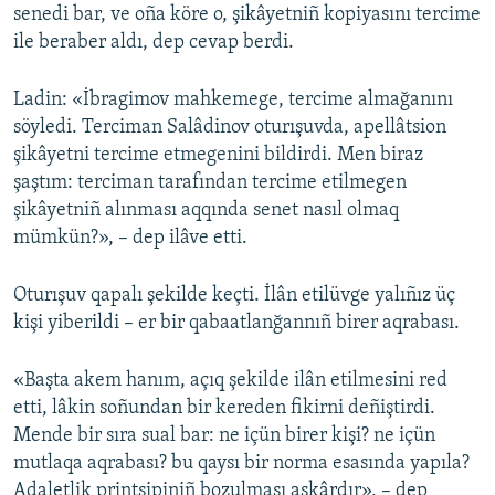
senedi bar, ve oña köre o, şikâyetniñ kopiyasını tercime
ile beraber aldı, dep cevap berdi.
Ladin: «İbragimov mahkemege, tercime almağanını
söyledi. Terciman Salâdinov oturışuvda, apellâtsion
şikâyetni tercime etmegenini bildirdi. Men biraz
şaştım: terciman tarafından tercime etilmegen
şikâyetniñ alınması aqqında senet nasıl olmaq
mümkün?», – dep ilâve etti.
Oturışuv qapalı şekilde keçti. İlân etilüvge yalıñız üç
kişi yiberildi – er bir qabaatlanğannıñ birer aqrabası.
«Başta akem hanım, açıq şekilde ilân etilmesini red
etti, lâkin soñundan bir kereden fikirni deñiştirdi.
Mende bir sıra sual bar: ne içün birer kişi? ne içün
mutlaqa aqrabası? bu qaysı bir norma esasında yapıla?
Adaletlik printsipiniñ bozulması aşkârdır», – dep