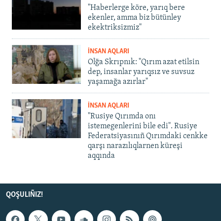
"Haberlerge köre, yarıq bere
ekenler, amma biz bütünley
ekektriksizmiz"
İNSAN AQLARI
Olğa Skrıpnık: "Qırım azat etilsin
dep, insanlar yarıqsız ve suvsuz
yaşamağa azırlar"
İNSAN AQLARI
"Rusiye Qırımda onı
istemegenlerini bile edi". Rusiye
Federatsiyasınıñ Qırımdaki cenkke
qarşı narazılıqlarnen küreşi
aqqında
QOŞULIÑIZ!