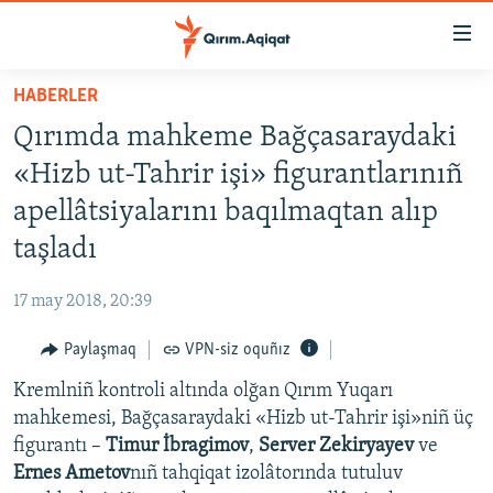
Link
açıqlığı
Esas
HABERLER
mündericege
HABERLER
Qırımda mahkeme Bağçasaraydaki
qaytmaq
SİYASET
Baş
«Hizb ut-Tahrir işi» figurantlarınıñ
İQTİSADİYAT
navigatsiyağa
apellâtsiyalarını baqılmaqtan alıp
qaytmaq
CEMİYET
taşladı
Qıdıruvğa
MEDENİYET
qaytmaq
17 may 2018, 20:39
İNSAN AQLARI
Paylaşmaq
VPN-siz oquñız
VİDEO
Kremlniñ kontroli altında olğan Qırım Yuqarı
SÜRET
mahkemesi, Bağçasaraydaki «Hizb ut-Tahrir işi»niñ üç
BLOGLAR
figurantı –
Timur İbragimov
,
Server Zekiryayev
ve
Ernes Ametov
nıñ tahqiqat izolâtorında tutuluv
FİKİR