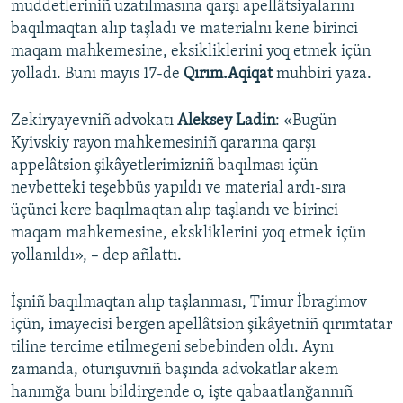
muddetleriniñ uzatılmasına qarşı apellâtsiyalarını
baqılmaqtan alıp taşladı ve materialnı kene birinci
Русский
maqam mahkemesine, eksikliklerini yoq etmek içün
Українською
yolladı. Bunı mayıs 17-de
Qırım.Aqiqat
muhbiri yaza.
QOŞULIÑIZ!
Zekiryayevniñ advokatı
Aleksey Ladin
: «Bugün
Kyivskiy rayon mahkemesiniñ qararına qarşı
appelâtsion şikâyetlerimizniñ baqılması içün
nevbetteki teşebbüs yapıldı ve material ardı-sıra
RFE/RS bütün saytları
üçünci kere baqılmaqtan alıp taşlandı ve birinci
maqam mahkemesine, ekskliklerini yoq etmek içün
yollanıldı», – dep añlattı.
İşniñ baqılmaqtan alıp taşlanması, Timur İbragimov
içün, imayecisi bergen apellâtsion şikâyetniñ qırımtatar
tiline tercime etilmegeni sebebinden oldı. Aynı
zamanda, oturışuvnıñ başında advokatlar akem
hanımğa bunı bildirgende o, işte qabaatlanğannıñ