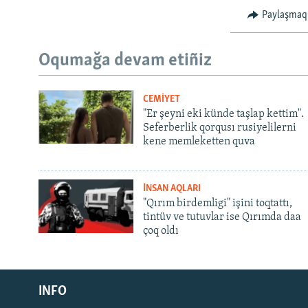
Paylaşmaq
Oqumağa devam etiñiz
CEMİYET
"Er şeyni eki künde taşlap kettim".
Seferberlik qorqusı rusiyelilerni
kene memleketten quva
İNSAN AQLARI
"Qırım birdemligi" işini toqtattı,
tintüv ve tutuvlar ise Qırımda daa
çoq oldı
Русский
Українською
INFO