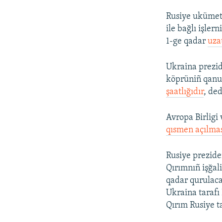
Rusiye ukümeti
ile bağlı işle
1-ge qadar
uza
Ukraina prezi
köprüniñ qanu
şaatlığıdır
, ded
Avropa Birligi 
qısmen açılması
Rusiye prezide
Qırımnıñ işğal
qadar qurulaca
Ukraina tarafı
Qırım Rusiye ta