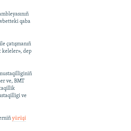
sambleyasınıñ
evbetteki qaba
ile çatışmanıñ
t keleler», dep
mustaqilliginiñ
ler ve, BMT
aqillik
taqilligi ve
lerniñ
yürüşi