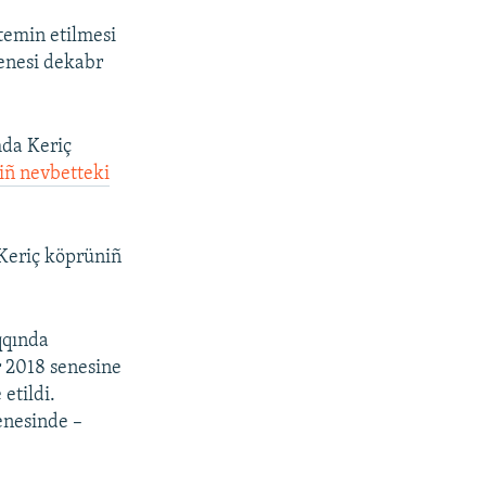
temin etilmesi
senesi dekabr
mda Keriç
iñ nevbetteki
 Keriç köprüniñ
qqında
r 2018 senesine
etildi.
enesinde –