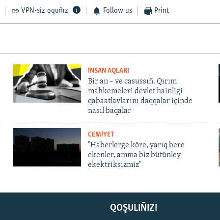
VPN-siz oquñız
Follow us
Print
İNSAN AQLARI
Bir an – ve casussıñ. Qırım
mahkemeleri devlet hainligi
qabaatlavlarını daqqalar içinde
nasıl baqalar
CEMİYET
"Haberlerge köre, yarıq bere
ekenler, amma biz bütünley
ekektriksizmiz"
QOŞULIÑIZ!