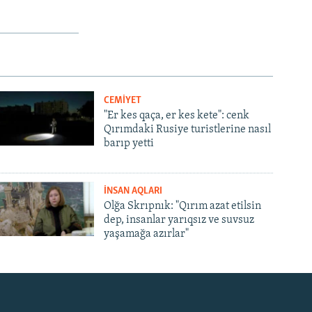
CEMİYET
"Er kes qaça, er kes kete": cenk
Qırımdaki Rusiye turistlerine nasıl
barıp yetti
İNSAN AQLARI
Olğa Skrıpnık: "Qırım azat etilsin
dep, insanlar yarıqsız ve suvsuz
yaşamağa azırlar"