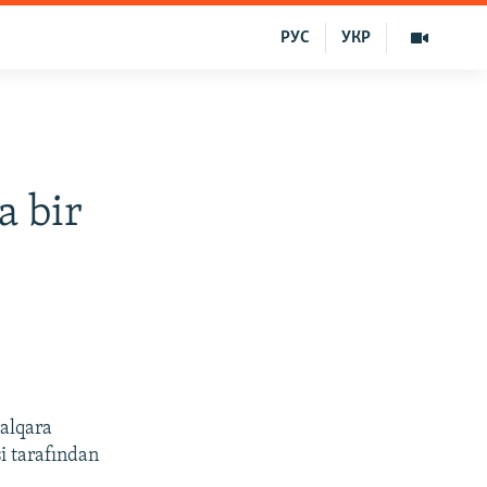
РУС
УКР
a bir
halqara
si tarafından