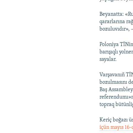
Beyanatta: «R
qararlarına ra
bozuluvıdır», –
Poloniya TİNin
barışıqlı yolne
sayalar.
Varşavanıñ TİN
bozulmasını de
Baş Assambleya
referendumı»nı
topraq bütünlig
Keriç boğazı ü
içün mayıs 16-d