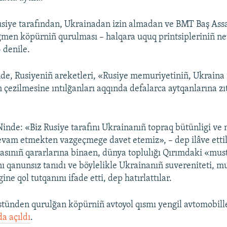
usiye tarafından, Ukrainadan izin almadan ve BMT Baş As
ğmen köpürniñ qurulması – halqara uquq printsipleriniñ n
 denile.
de, Rusiyeniñ areketleri, «Rusiye memuriyetiniñ, Ukraina 
n çezilmesine ıntılğanları aqqında defalarca aytqanlarına zı
inde: «Biz Rusiye tarafını Ukrainanıñ topraq bütünligi ve 
vam etmekten vazgeçmege davet etemiz», – dep ilâve etti
sınıñ qararlarına binaen, dünya toplulığı Qırımdaki «must
 qanunsız tanıdı ve böylelikle Ukrainanıñ suvereniteti, mus
ine qol tutqanını ifade etti, dep hatırlattılar.
stünden qurulğan köpürniñ avtoyol qısmı yengil avtomobil
a açıldı
.