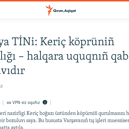
ya TİNi: Keriç köprüniñ
lığı – halqara uquqnıñ qab
vıdır
28
VPN-siz oquñız
şleri nazirligi Keriç boğazı üstünden köpürniñ qurulmasını 
ir bozuluvı saya. Bu hususta Varşavanıñ tış işleri muessise
atta aytıla.