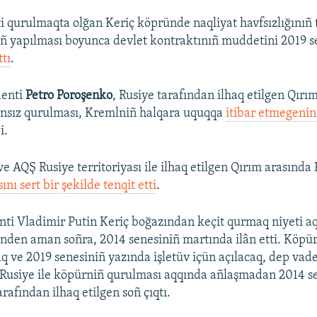
 qurulmaqta olğan Keriç köpründe naqliyat havfsızlığınıñ 
rniñ yapılması boyunca devlet kontraktınıñ muddetini 2019 
ttı
.
denti
Petro Poroşenko
, Rusiye tarafından ilhaq etilgen Qırı
nsız qurulması, Kremlniñ halqara uquqqa
itibar etmegenin
i.
ve AQŞ Rusiye territoriyası ile ilhaq etilgen Qırım arasında
nı sert bir şekilde tenqit etti
.
nti Vladimir Putin Keriç boğazından keçit qurmaq niyeti a
inden aman soñra, 2014 senesiniñ martında ilân etti. Köpü
q ve 2019 senesiniñ yazında işletüv içün açılacaq, dep vade 
 Rusiye ile köpürniñ qurulması aqqında añlaşmadan 2014 s
rafından ilhaq etilgen soñ çıqtı.