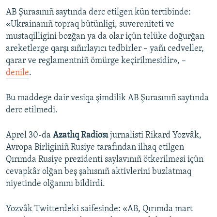
AB Şurasınıñ saytında derc etilgen kün tertibinde:
Русский
«Ukrainanıñ topraq bütünligi, suvereniteti ve
Українською
mustaqilligini bozğan ya da olar içün telüke doğurğan
areketlerge qarşı sıñırlayıcı tedbirler – yañı cedveller,
qarar ve reglamentniñ ömürge keçirilmesidir», –
QOŞULIÑIZ!
denile
.
Bu maddege dair vesiqa şimdilik AB Şurasınıñ saytında
RFE/RS bütün saytları
derc etilmedi.
Aprel 30-da
Azatlıq Radiosı
jurnalisti Rikard Yozvâk,
Avropa Birliginiñ Rusiye tarafından ilhaq etilgen
Qırımda Rusiye prezidenti saylavınıñ ötkerilmesi içün
cevapkâr olğan beş şahısnıñ aktivlerini buzlatmaq
niyetinde olğanını bildirdi.
Yozvâk Twitterdeki saifesinde: «AB, Qırımda mart