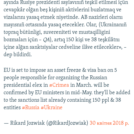
ayında Rusiye prezidenti saylavınıñ teşkil etilmesi içün
cevapkâr olğan beş kişiniñ aktivlerini buzlatmaq ve
vizalarını yasaq etmek niyetinde. AB nazirleri olarnı
mayısnıñ ortasında yasaq etecekler. Olar, (Ukrainanıñ
topraq bütünligi, suvereniteti ve mustaqilligini
bozmaları içün –
QA
), artıq 150 kişi ve 38 teşkilâtnı
içine alğan sanktsiyalar cedveline ilâve etilecekler», –
dep bildirdi.
EU is set to impose an asset freeze & visa ban on 5
people responsible for organizing the Russian
presidential elex in
#Crimea
in March. will be
confirmed by EU ministers in mid-May. they'll be added
to the sanctions list already containing 150 ppl & 38
entities
#Russia
#Ukraine
— Rikard Jozwiak (@RikardJozwiak)
30 квітня 2018 р.