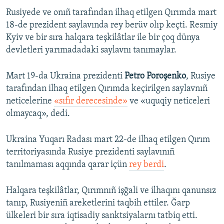
Rusiyede ve onıñ tarafından ilhaq etilgen Qırımda mart
18-de prezident saylavında rey berüv olıp keçti. Resmiy
Kyiv ve bir sıra halqara teşkilâtlar ile bir çoq dünya
devletleri yarımadadaki saylavnı tanımaylar.
Mart 19-da Ukraina prezidenti
Petro Poroşenko
, Rusiye
tarafından ilhaq etilgen Qırımda keçirilgen saylavnıñ
neticelerine
«sıfır derecesinde»
ve «uquqiy neticeleri
olmaycaq», dedi.
Ukraina Yuqarı Radası mart 22-de ilhaq etilgen Qırım
territoriyasında Rusiye prezidenti saylavınıñ
tanılmaması aqqında qarar içün
rey berdi
.
Halqara teşkilâtlar, Qırımnıñ işğali ve ilhaqını qanunsız
tanıp, Rusiyeniñ areketlerini taqbih ettiler. Ğarp
ülkeleri bir sıra iqtisadiy sanktsiyalarnı tatbiq etti.