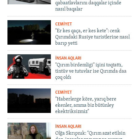
qabaatlavlarını daqqalar içinde
nasıl baqalar
CEMİYET
"Er kes qaça, er kes kete": cenk
Qırımdaki Rusiye turistlerine nasıl
barıp yetti
İNSAN AQLARI
"Qırım birdemligi" işini toqtattı,
tintüv ve tutuvlar ise Qırımda daa
çoq oldı
CEMİYET
"Haberlerge köre, yarıq bere
ekenler, amma biz bütünley
ekektriksizmiz"
İNSAN AQLARI
Olğa Skrıpnık: "Qırım azat etilsin