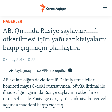
Link
açıqlığı
Esas
HABERLER
mündericege
HABERLER
AB, Qırımda Rusiye saylavlarınıñ
qaytmaq
SİYASET
Baş
ötkerilmesi içün yañı sanktsiyalarnı
İQTİSADİYAT
navigatsiyağa
baqıp çıqmaqnı planlaştıra
qaytmaq
CEMİYET
Qıdıruvğa
08 may 2018, 10:22
MEDENİYET
qaytmaq
Paylaşmaq
VPN-siz oquñız
İNSAN AQLARI
AB azaları olğan devletlerniñ Daimiy temsilciler
VİDEO
komiteti mayıs 8-deki oturışuvında, büyük ihtimal ile
SÜRET
ilhaq etilgen Qırımda Rusiye saylavınıñ ötkerilmesi
BLOGLAR
munasebeti ile Rusiyege qarşı yañı sanktsiyalar cedveli
aqqında maddeni baqıp çıqacaq.
FİKİR