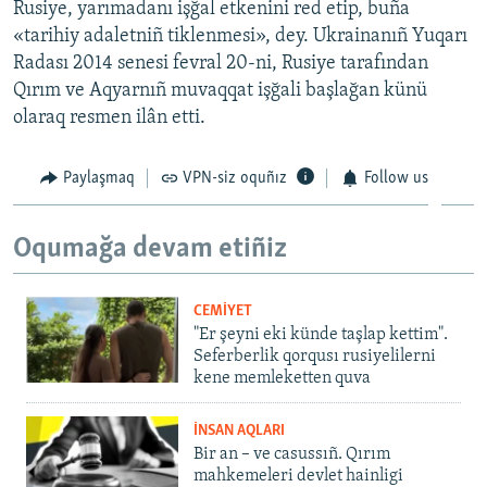
Rusiye, yarımadanı işğal etkenini red etip, buña
«tarihiy adaletniñ tiklenmesi», dey. Ukrainanıñ Yuqarı
Radası 2014 senesi fevral 20-ni, Rusiye tarafından
Qırım ve Aqyarnıñ muvaqqat işğali başlağan künü
olaraq resmen ilân etti.
Paylaşmaq
VPN-siz oquñız
Follow us
Oqumağa devam etiñiz
CEMİYET
"Er şeyni eki künde taşlap kettim".
Seferberlik qorqusı rusiyelilerni
kene memleketten quva
İNSAN AQLARI
Bir an – ve casussıñ. Qırım
mahkemeleri devlet hainligi