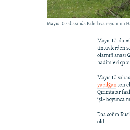
Mayıs 10 sabasında Balıqlava rayonınıñ Ha
Mayıs 10-da «Q
tintüvlerden s
olarnıñ anası
G
hadimleri qabul
Mayıs 10 sabas
yapılğan
soñ e
Qırımtatar faa
işi» boyunca 
Daa soñra Rusiy
oldı.