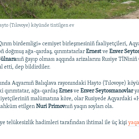
yto (Tılovoye) köyünde tintilgen ev
ırım birdemligi» cemiyet birleşmesiniñ faaliyetçileri, Aqy
oñ doğmuş ağa-qardaş, qırımtatarlar
Ernest
ve
Enver Seyto
ülnara
nıñ ğayıp olması aqqında arizalarını Rusiye TİNini
 etti, dep bildirdiler.​
ında Aqyarnıñ Balıqlava rayonındaki Hayto (Tılovoye) kö
ki qırımtatar, ağa-qardaş
Ernes
ve
Enver Seytosmanovlar
ya
liyetçileriniñ malümatına köre, olar Rusiyede Aqyardaki «
mahküm etilgen
Nuri Primov
nıñ yaqın soyları ola.
e telükesizlik hadimleri tarafından ihtimal ile üç kişi
yaqa