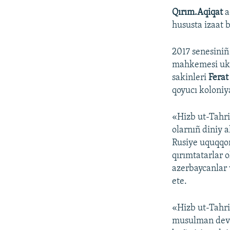
Qırım.Aqiqat
a
hususta izaat 
2017 senesiniñ
mahkemesi ukü
sakinleri
Ferat
qoyucı koloniya
«Hizb ut-Tahri
olarnıñ diniy 
Rusiye uquqqor
qırımtatarlar o
azerbaycanlar 
ete.
«Hizb ut-Tahrir
musulman devlet