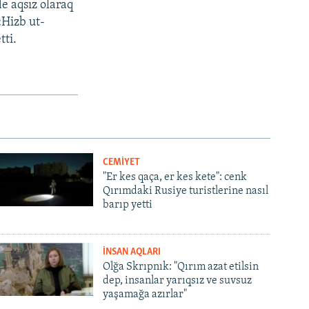
de aqsız olaraq
«Hizb ut-
tti.
CEMİYET
"Er kes qaça, er kes kete": cenk
Qırımdaki Rusiye turistlerine nasıl
barıp yetti
İNSAN AQLARI
Olğa Skrıpnık: "Qırım azat etilsin
dep, insanlar yarıqsız ve suvsuz
yaşamağa azırlar"