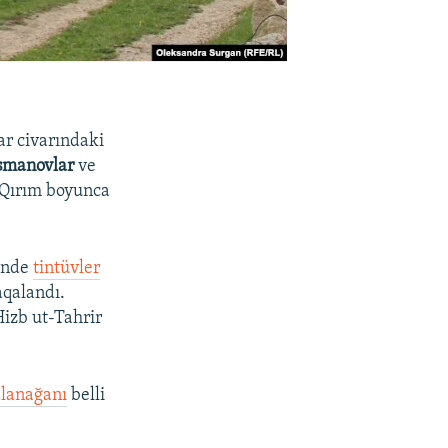
ar civarındaki
smanovlar
ve
ñ Qırım boyunca
yünde
tintüvler
qalandı.
Hizb ut-Tahrir
lanağanı
belli