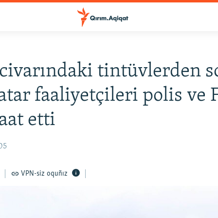
civarındaki tintüvlerden s
atar faaliyetçileri polis ve
at etti
05
VPN-siz oquñız