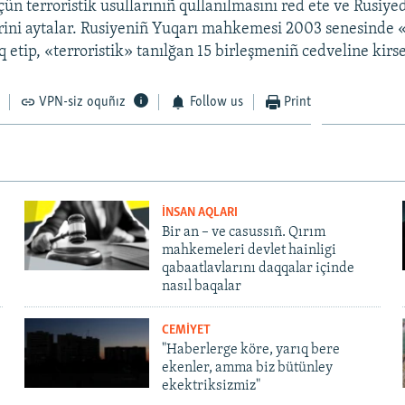
ün terroristik usullarınıñ qullanılmasını red ete ve Rusiye
erini aytalar. Rusiyeniñ Yuqarı mahkemesi 2003 senesinde 
 etip, «terroristik» tanılğan 15 birleşmeniñ cedveline kirse
VPN-siz oquñız
Follow us
Print
İNSAN AQLARI
Bir an – ve casussıñ. Qırım
mahkemeleri devlet hainligi
qabaatlavlarını daqqalar içinde
nasıl baqalar
CEMİYET
"Haberlerge köre, yarıq bere
ekenler, amma biz bütünley
ekektriksizmiz"