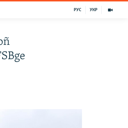
РУС
УКР
oñ
 FSBge