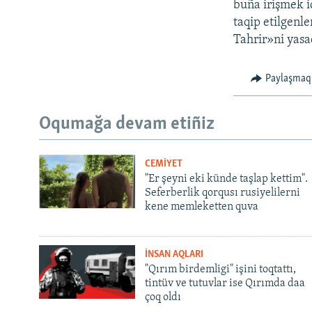
buña irişmek iç
taqip etilgenl
Tahrir»ni yasaq
Paylaşmaq
Oqumağa devam etiñiz
CEMİYET
"Er şeyni eki künde taşlap kettim".
Seferberlik qorqusı rusiyelilerni
kene memleketten quva
İNSAN AQLARI
"Qırım birdemligi" işini toqtattı,
tintüv ve tutuvlar ise Qırımda daa
çoq oldı