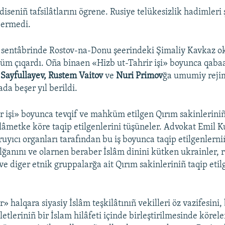
diseniñ tafsilâtlarını ögrene. Rusiye telükesizlik hadimleri
bermedi.
 sentâbrinde Rostov-na-Donu şeerindeki Şimaliy Kavkaz ok
m çıqardı. Oña binaen «Hizb ut-Tahrir işi» boyunca qaba
 Sayfullayev, Rustem Vaitov
ve
Nuri Primov
ğa umumiy rejim
da beşer yıl berildi.
r işi» boyunca tevqif ve mahküm etilgen Qırım sakinleriniñ
alâmetke köre taqip etilgenlerini tüşüneler. Advokat Emil 
uyıcı organları tarafından bu iş boyunca taqip etilgenlerni
lğanını ve olarnen beraber İslâm dinini kütken ukrainler, ru
ve diger etnik gruppalarğa ait Qırım sakinleriniñ taqip etil
» halqara siyasiy İslâm teşkilâtınıñ vekilleri öz vazifesini,
leriniñ bir İslam hilâfeti içinde birleştirilmesinde körele