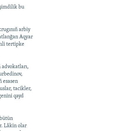
 şimdilik bu
rugınıñ arbiy
atlanğan Aqyar
li tertipke
 advokatları,
Kurbedinov,
ñ esasen
slar, tacikler,
genini qayd
 bütün
r. Lâkin olar