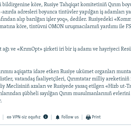
bildirgenine köre, Rusiye Tahqiqat komitetiniñ Qırım bo
l-azırda adresleri boyunca tintüvler yapılğan iş adamları ya
rafından alıp barılğan işler yoq», dediler. Rusiyedeki «Kom
matına köre, tintüvni OMON uruşmacılarnıñ yardımı ile F
 ağı ve «KrımOpt» şirketi iri bir iş adamı ve hayriyeci Res
ırımnı aqiqatta idare etken Rusiye ukümet organları munt
istler, vatandaş faaliyetçileri, Qırımtatar milliy areketiniñ f
iy Meclisiniñ azaları ve Rusiyede yasaq etilgen «Hizb ut-Ta
ğanlarından şübheli sayılğan Qırım musulmanlarınıñ evlerini
r.
VPN-siz oquñız
Follow us
Print