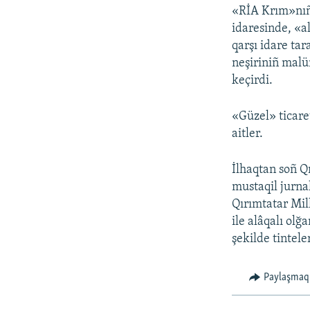
«RİA Krım»nıñ 
idaresinde, «a
qarşı idare ta
neşiriniñ malü
keçirdi.
«Güzel» ticaret
aitler.
İlhaqtan soñ Q
mustaqil jurnal
Qırımtatar Mill
ile alâqalı ol
şekilde tintele
Paylaşmaq