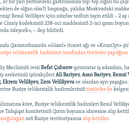
 er bir yarı yertöledeki gastronomda top-top olğan bu çeşit
rçekten de olğan olsa?) baqmağa, yalıñız Moskvadaki mah
emiş! Resul Velilâyev içün sıñırlav tedbiri tayin etildi – 2 
iye Cinaiy kodeksiniñ 238-nci maddesiniñ 2-nci qısmı boyun
voda ödeycek», – dep bildirdi.
ında Qarasuvbazarda «Güzel» ticaret ağı ve «KrımOpt» şir
usiye telükesizlik hadimleri tarafından tintüvler yapılğan
iy Meclisiniñ reisi
Refat Çubarov
qırımtatar iş adamları, ha
iy areketiniñ iştirakçileri
Ali Bariyev, Asan Bariyev, Remzi V
v, Ekrem Velilâyev, Zera Velilâyeva
ve olardan ayrı yaşağan 
lerine Rusiye telükesizlik hadirmleriniñ
tintüvler ile
kelgeni
ümatına köre, Rusiye telükesizlik hadimleri Resul Velilâye
ye Tahqiqat komitetiniñ Qırım boyunca idaresine alıp kettil
e
sorğulağan
soñ Rusiye territoriyasına
alıp kettiler
.