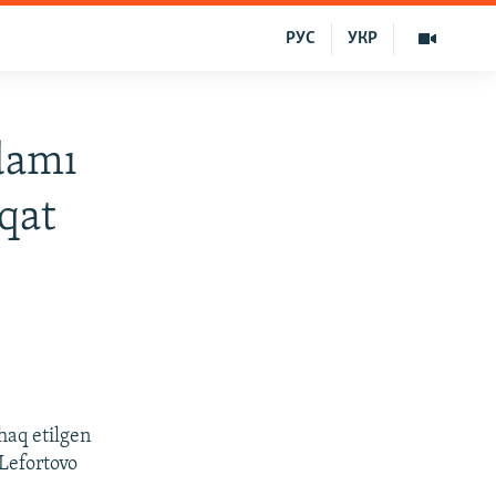
РУС
УКР
damı
qat
haq etilgen
Lefortovo