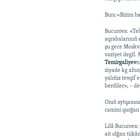
Bunı «Bizim ba
Bucurova: «Tel
aqrabalarınıñ 
şu gece Moskva
vaziyet degil.
Temirgaliyev
n
ziyade kg altın
yalıñız tevqif 
berdiler», – de
Onıñ aytqanın
camini qurğan 
Lilâ Bucurova:
ait olğan tükâ