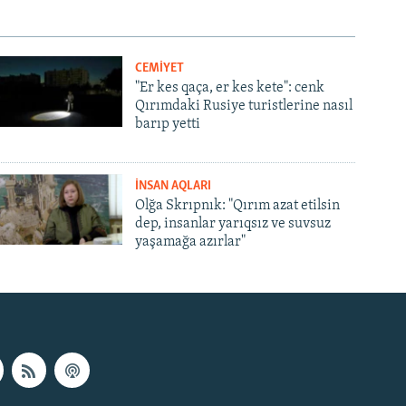
CEMİYET
"Er kes qaça, er kes kete": cenk
Qırımdaki Rusiye turistlerine nasıl
barıp yetti
İNSAN AQLARI
Olğa Skrıpnık: "Qırım azat etilsin
dep, insanlar yarıqsız ve suvsuz
yaşamağa azırlar"