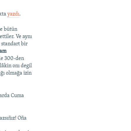
kta
yazdı
.
ve bütün
ttiler. Ve aynı
 standart bir
tam
le 300-den
lâkin onı degil
ığı olmağa izin
azarda Cuma
azsıñız! Oña