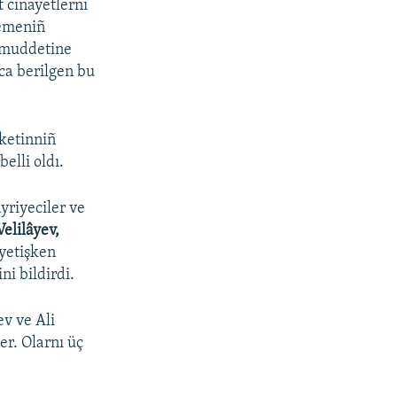
 cinayetlerni
kemeniñ
ay muddetine
ca berilgen bu
ketinniñ
ı
belli oldı.
yriyeciler ve
elilâyev,
yetişken
ni bildirdi.
v ve Ali
er. Olarnı üç