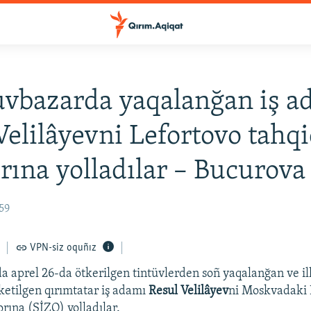
vbazarda yaqalanğan iş a
Velilâyevni Lefortovo tahqi
orına yolladılar – Bucurova
59
VPN-siz oquñız
 aprel 26-da ötkerilgen tintüvlerden soñ yaqalanğan ve il
ketilgen qırımtatar iş adamı
Resul Velilâyev
ni Moskvadaki 
orına (SİZO) yolladılar.