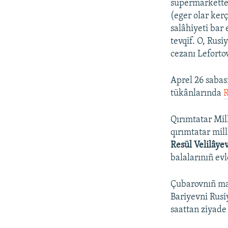
supermarkette,
(eger olar ke
salâhiyeti bar 
tevqif. O, Rus
cezanı Leforto
Aprel 26 sabas
tükânlarında
R
Qırımtatar Mill
qırımtatar mill
Resül Velilâye
balalarınıñ ev
Çubarovnıñ mal
Bariyevni Rusi
saattan ziyad