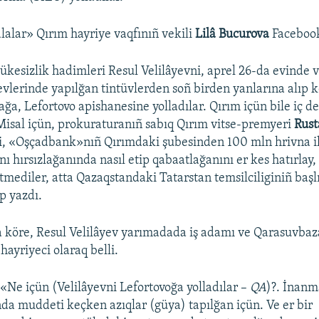
lalar» Qırım hayriye vaqfınıñ vekili
Lilâ Bucurova
Faceboo
ükesizlik hadimleri Resul Velilâyevni, aprel 26-da evinde 
evlerinde yapılğan tintüvlerden soñ birden yanlarına alıp ke
ğa, Lefortovo apishanesine yolladılar. Qırım içün bile iç de
 Misal içün, prokuraturanıñ sabıq Qırım vitse-premyeri
Rus
i, «Oşçadbank»nıñ Qırımdaki şubesinden 100 mln hrivna i
nı hırsızlağanında nasıl etip qabaatlağanını er kes hatırlay, 
etmediler, atta Qazaqstandaki Tatarstan temsilciliginiñ başl
p yazdı.
a köre, Resul Velilâyev yarımadada iş adamı ve Qarasuvb
hayriyeci olaraq belli.
 «Ne içün (Velilâyevni Lefortovoğa yolladılar –
QA
)?. İnanm
nda muddeti keçken azıqlar (güya) tapılğan içün. Ve er bir