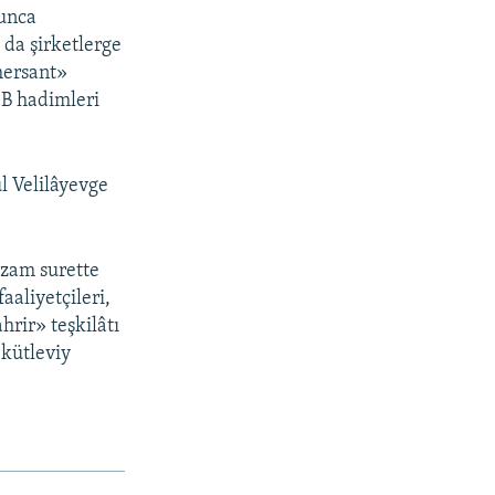
yunca
 da şirketlerge
mersant»
SB hadimleri
ül Velilâyevge
azam surette
aaliyetçileri,
hrir» teşkilâtı
 kütleviy