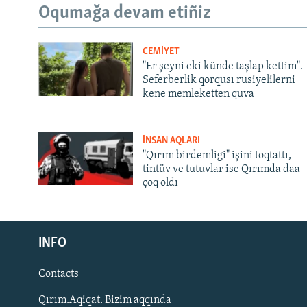
Oqumağa devam etiñiz
CEMİYET
"Er şeyni eki künde taşlap kettim".
Seferberlik qorqusı rusiyelilerni
kene memleketten quva
İNSAN AQLARI
"Qırım birdemligi" işini toqtattı,
tintüv ve tutuvlar ise Qırımda daa
çoq oldı
Русский
Українською
INFO
Contacts
QOŞULIÑIZ!
Qırım.Aqiqat. Bizim aqqında