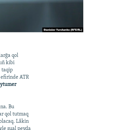
larğa qol
ıñ kibi
 taqip
efirinde ATR
ytumer
ana. Bu
lar qol tutmaq
olacaq. Lâkin
yle sual peyda