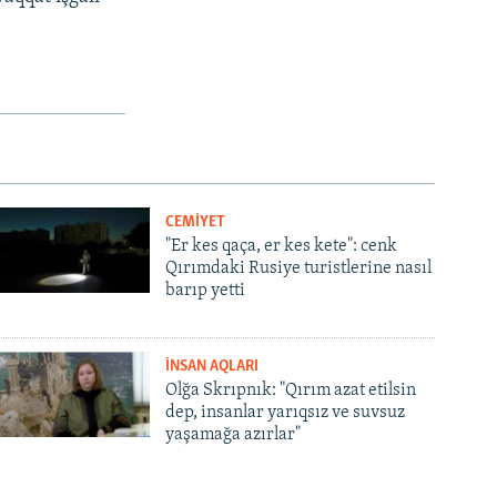
CEMİYET
"Er kes qaça, er kes kete": cenk
Qırımdaki Rusiye turistlerine nasıl
barıp yetti
İNSAN AQLARI
Olğa Skrıpnık: "Qırım azat etilsin
dep, insanlar yarıqsız ve suvsuz
yaşamağa azırlar"