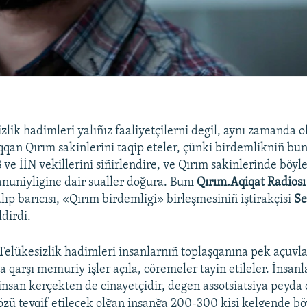
zlik hadimleri yalıñız faaliyetçilerni degil, aynı zamanda o
qqan Qırım sakinlerini taqip eteler, çünki birdemlikniñ bun
 ve İİN vekillerini siñirlendire, ve Qırım sakinlerinde böyle
anuniyligine dair sualler doğura. Bunı
Qırım.Aqiqat Radiosı
lıp barıcısı, «Qırım birdemligi» birleşmesiniñ iştirakçisi
Se
ldirdi.
elükesizlik hadimleri insanlarnıñ toplaşqanına pek açuvl
 qarşı memuriy işler açıla, cöremeler tayin etileler. İnsan
insan kerçekten de cinayetçidir, degen assotsiatsiya peyda 
, özü tevqif etilecek olğan insanğa 200-300 kişi kelgende bö