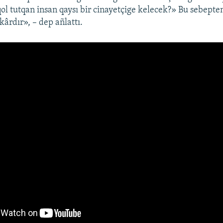
qol tutqan insan qaysı bir cinayetçige kelecek?» Bu sebepten
kârdır», – dep añlattı.