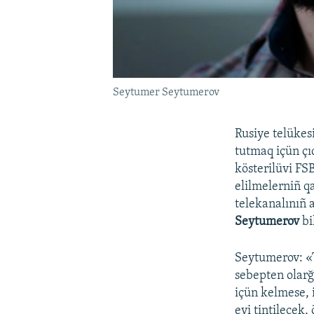
Seytumer Seytumerov
Rusiye telükesi
tutmaq içün çı
kösterilüvi FSB
elilmelerniñ q
telekanalınıñ a
Seytumerov
bi
Seytumerov: «T
sebepten olarğa
içün kelmese, 
evi tintilecek