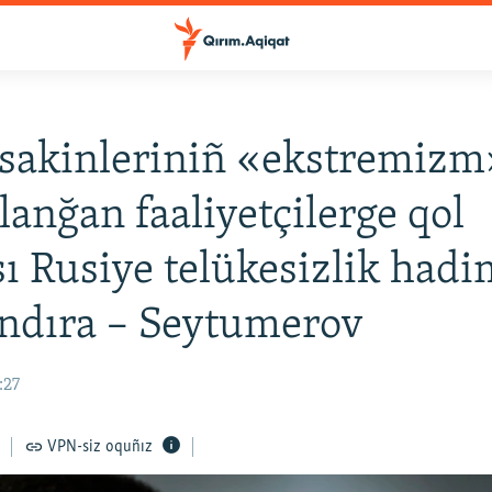
sakinleriniñ «ekstremiz
lanğan faaliyetçilerge qol
ı Rusiye telükesizlik hadi
ndıra – Seytumerov
:27
VPN-siz oquñız