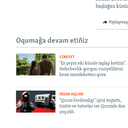
başlağan künü 
Paylaşmaq
Oqumağa devam etiñiz
CEMİYET
"Er şeyni eki künde taşlap kettim".
Seferberlik qorqusı rusiyelilerni
kene memleketten quva
İNSAN AQLARI
"Qırım birdemligi" işini toqtattı,
tintüv ve tutuvlar ise Qırımda daa
çoq oldı
Русский