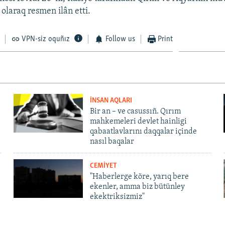
olaraq resmen ilân etti.
VPN-siz oquñız
Follow us
Print
İNSAN AQLARI
Bir an – ve casussıñ. Qırım
mahkemeleri devlet hainligi
qabaatlavlarını daqqalar içinde
nasıl baqalar
CEMİYET
"Haberlerge köre, yarıq bere
ekenler, amma biz bütünley
ekektriksizmiz"