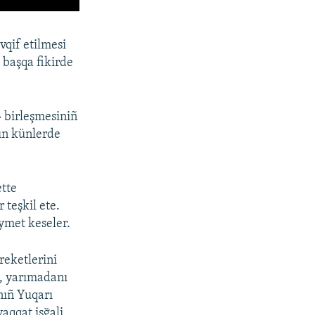
vqif etilmesi
 başqa fikirde
» birleşmesiniñ
ın künlerde
ette
 teşkil ete.
ıymet keseler.
reketlerini
ye, yarımadanı
nıñ Yuqarı
aqqat işğali