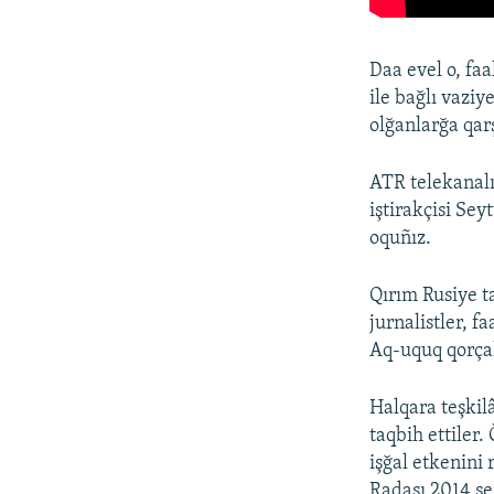
Daa evel o, faa
ile bağlı vazi
olğanlarğa qar
ATR telekanalın
iştirakçisi Se
oquñız.
Qırım Rusiye t
jurnalistler, f
Aq-uquq qorçal
Halqara teşkilâ
taqbih ettiler.
işğal etkenini
Radası 2014 se