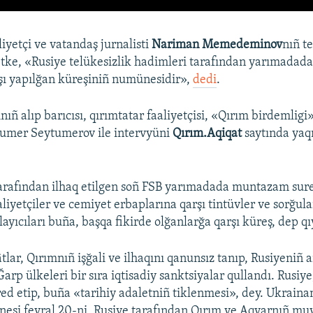
liyetçi ve vatandaş jurnalisti
Nariman Memedeminov
nıñ te
yetke, «Rusiye telükesizlik hadimleri tarafından yarımadada
şı yapılğan küreşiniñ numünesidir»,
dedi
.
ıñ alıp barıcısı, qırımtatar faaliyetçisi, «Qırım birdemligi
ytumer Seytumerov ile intervyüni
Qırım.Aqiqat
saytında yaq
arafından ilhaq etilgen soñ FSB yarımadada muntazam sur
aaliyetçiler ve cemiyet erbaplarına qarşı tintüvler ve sorğular
ayıcıları buña, başqa fikirde olğanlarğa qarşı küreş, dep q
tlar, Qırımnıñ işğali ve ilhaqını qanunsız tanıp, Rusiyeniñ a
 Ğarp ülkeleri bir sıra iqtisadiy sanktsiyalar qullandı. Rusi
 red etip, buña «tarihiy adaletniñ tiklenmesi», dey. Ukraina
nesi fevral 20-ni, Rusiye tarafından Qırım ve Aqyarnıñ muv