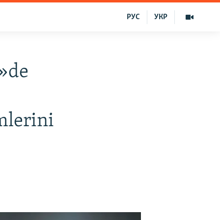
РУС
УКР
m»de
mlerini