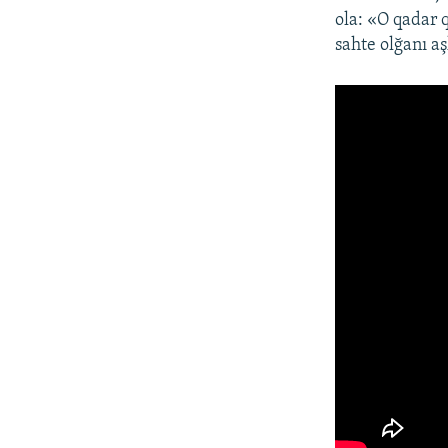
ola: «O qadar 
sahte olğanı aş