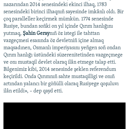
nazarından 2014 senesindeki ekinci ilhaq, 1783
senesindeki birinci ilhaqnıñ sayesinde imkânlı oldı. Bir
çoq paralleller keçirmek mümkün. 1774 senesinde
Rusiye, bundan soñki on yıl içinde Qırım hanlığını
yutmaq,
Şahin Geray
nıñ öz istegi ile tahttan
vazgeçmesi esasında öz devletniñ içine almaq
maqsadınen, Osmanlı imperiyasını yeñgen soñ ondan
Qırım hanlığı üstündeki süzerenitetinden vazgeçmege
ve onı mustaqil devlet olaraq ilân etmege talap etti.
Bilgenimiz kibi, 2014 senesinde şeklen referendum
keçirildi. Onda Qırımnıñ sahte mustaqilligi ve onıñ
artından yalancı bir göñülli olaraq Rusiyege qoşuluvı
ilân etildi», – dep qayd etti.