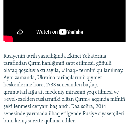
Rusiyeniñ tarih yazıcılığında Ekinci Yekaterina
tarafından Qırım hanlığınıñ zapt etilmesi, göñülli
olaraq qoşuluv aktı sayıla, «ilhaq» termini qullanılmay.
Aynı zamanda, Ukraina tarihçılarınıñ qıymet
keskenlerine köre, 1783 senesinden başlap,
qırımtatarlarğa ait medeniy mirasnıñ yoq etilmesi ve
«evel-ezelden ruslarnıñki olğan Qırım» aqqında mifniñ
şekillenmesi ceryanı başlandı. Daa soñra, 2014
senesinde yarımada ilhaq etilgende Rusiye siyasetçileri
bunı keniş surette qullana ediler.