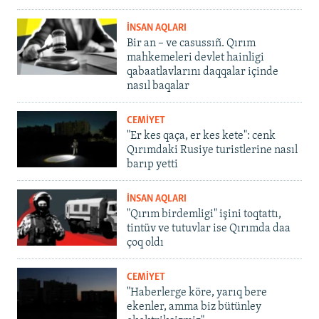
İNSAN AQLARI
Bir an – ve casussıñ. Qırım
mahkemeleri devlet hainligi
qabaatlavlarını daqqalar içinde
nasıl baqalar
CEMİYET
"Er kes qaça, er kes kete": cenk
Qırımdaki Rusiye turistlerine nasıl
barıp yetti
İNSAN AQLARI
"Qırım birdemligi" işini toqtattı,
tintüv ve tutuvlar ise Qırımda daa
çoq oldı
CEMİYET
"Haberlerge köre, yarıq bere
ekenler, amma biz bütünley