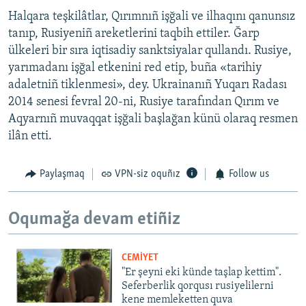
Halqara teşkilâtlar, Qırımnıñ işğali ve ilhaqını qanunsız
tanıp, Rusiyeniñ areketlerini taqbih ettiler. Ğarp
ülkeleri bir sıra iqtisadiy sanktsiyalar qullandı. Rusiye,
yarımadanı işğal etkenini red etip, buña «tarihiy
adaletniñ tiklenmesi», dey. Ukrainanıñ Yuqarı Radası
2014 senesi fevral 20-ni, Rusiye tarafından Qırım ve
Aqyarnıñ muvaqqat işğali başlağan künü olaraq resmen
ilân etti.
Paylaşmaq
VPN-siz oquñız
Follow us
Oqumağa devam etiñiz
CEMİYET
"Er şeyni eki künde taşlap kettim".
Seferberlik qorqusı rusiyelilerni
kene memleketten quva