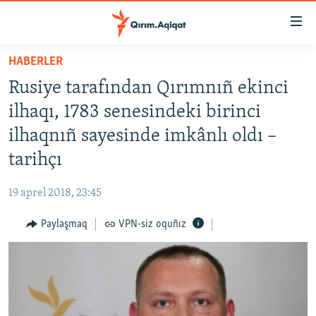
Link
açıqlığı
Esas
HABERLER
mündericege
HABERLER
Rusiye tarafından Qırımnıñ ekinci
qaytmaq
SİYASET
Baş
ilhaqı, 1783 senesindeki birinci
İQTİSADİYAT
navigatsiyağa
ilhaqnıñ sayesinde imkânlı oldı –
qaytmaq
CEMİYET
tarihçı
Qıdıruvğa
MEDENİYET
qaytmaq
19 aprel 2018, 23:45
İNSAN AQLARI
Paylaşmaq
VPN-siz oquñız
VİDEO
SÜRET
BLOGLAR
FİKİR