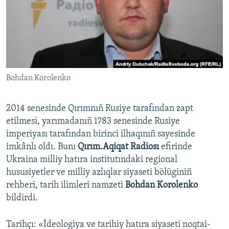
Русский
Українською
QOŞULIÑIZ!
Bohdan Korolenko
2014 senesinde Qırımnıñ Rusiye tarafından zapt
RFE/RS bütün saytları
etilmesi, yarımadanıñ 1783 senesinde Rusiye
imperiyası tarafından birinci ilhaqınıñ sayesinde
imkânlı oldı. Bunı
Qırım.Aqiqat Radiosı
efirinde
Ukraina milliy hatıra institutındaki regional
hususiyetler ve milliy azlıqlar siyaseti bölüginiñ
rehberi, tarih ilimleri namzeti
Bohdan Korolenko
bildirdi.
Tarihçı: «İdeologiya ve tarihiy hatıra siyaseti noqtai-