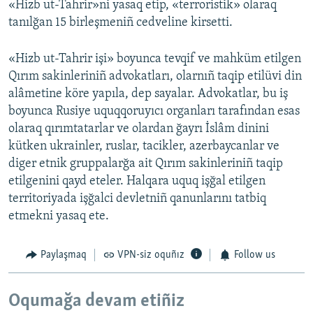
«Hizb ut-Tahrir»ni yasaq etip, «terroristik» olaraq
tanılğan 15 birleşmeniñ cedveline kirsetti.
«Hizb ut-Tahrir işi» boyunca tevqif ve mahküm etilgen
Qırım sakinleriniñ advokatları, olarnıñ taqip etilüvi din
alâmetine köre yapıla, dep sayalar. Advokatlar, bu iş
boyunca Rusiye uquqqoruyıcı organları tarafından esas
olaraq qırımtatarlar ve olardan ğayrı İslâm dinini
kütken ukrainler, ruslar, tacikler, azerbaycanlar ve
diger etnik gruppalarğa ait Qırım sakinleriniñ taqip
etilgenini qayd eteler. Halqara uquq işğal etilgen
territoriyada işğalci devletniñ qanunlarını tatbiq
etmekni yasaq ete.
Paylaşmaq
VPN-siz oquñız
Follow us
Oqumağa devam etiñiz