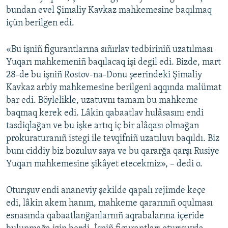
bundan evel Şimaliy Kavkaz mahkemesine baqılmaq
içün berilgen edi.
«Bu işniñ figurantlarına sıñırlav tedbiriniñ uzatılması
Yuqarı mahkemeniñ baqılacaq işi degil edi. Bizde, mart
28-de bu işniñ Rostov-na-Donu şeerindeki Şimaliy
Kavkaz arbiy mahkemesine berilgeni aqqında malümat
bar edi. Böylelikle, uzatuvnı tamam bu mahkeme
baqmaq kerek edi. Lâkin qabaatlav hulâsasını endi
tasdiqlağan ve bu işke artıq iç bir alâqası olmağan
prokuraturanıñ istegi ile tevqifniñ uzatıluvı baqıldı. Biz
bunı ciddiy biz bozuluv saya ve bu qararğa qarşı Rusiye
Yuqarı mahkemesine şikâyet etecekmiz», – dedi o.
Oturışuv endi ananeviy şekilde qapalı rejimde keçe
edi, lâkin akem hanım, mahkeme qararınıñ oqulması
esnasında qabaatlanğanlarnıñ aqrabalarına içeride