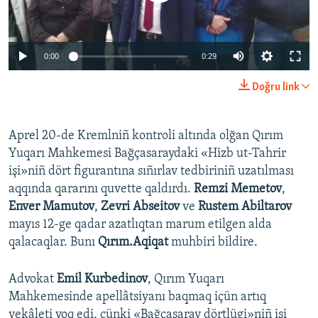
Русский
Українською
0:00
0:29
Doğru link
QOŞULIÑIZ!
Aprel 20-de Kremlniñ kontroli altında olğan Qırım
Yuqarı Mahkemesi Bağçasaraydaki «Hizb ut-Tahrir
RFE/RS bütün saytları
işi»niñ dört figurantına sıñırlav tedbiriniñ uzatılması
aqqında qararını quvette qaldırdı.
Remzi Memetov
,
Enver Mamutov
,
Zevri Abseitov
ve
Rustem Abiltarov
mayıs 12-ge qadar azatlıqtan marum etilgen alda
qalacaqlar. Bunı
Qırım.Aqiqat
muhbiri bildire.
Advokat
Emil Kurbedinov
, Qırım Yuqarı
Mahkemesinde apellâtsiyanı baqmaq içün artıq
vekâleti yoq edi, çünki «Bağçasaray dörtlügi»niñ işi