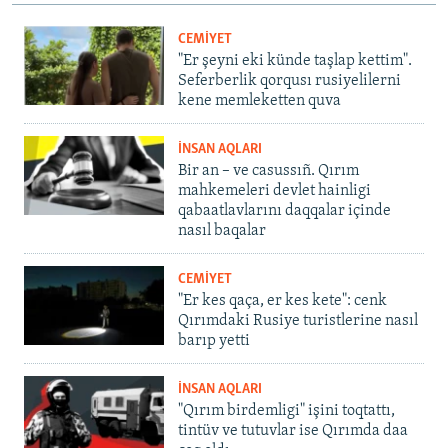
CEMİYET
"Er şeyni eki künde taşlap kettim".
Seferberlik qorqusı rusiyelilerni
kene memleketten quva
İNSAN AQLARI
Bir an – ve casussıñ. Qırım
mahkemeleri devlet hainligi
qabaatlavlarını daqqalar içinde
nasıl baqalar
CEMİYET
"Er kes qaça, er kes kete": cenk
Qırımdaki Rusiye turistlerine nasıl
barıp yetti
İNSAN AQLARI
"Qırım birdemligi" işini toqtattı,
tintüv ve tutuvlar ise Qırımda daa