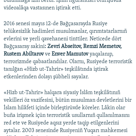
bulunmağa izin berdi. İşniñ figurantları oturışuvda
videoalâqa vastasınen iştirak etti.
2016 senesi mayıs 12-de Bağçasarayda Rusiye
telükesizlik hadimleri musulmanlar, qırımtatarlarnıñ
evlerini ve yerli qavehaneni tinttiler. Neticede dört
Bağçasaray sakini
: Zevri Abseitov, Remzi Memetov,
Rustem Abiltarov
ve
Enver Mamutov
yaqalanıp,
terrorizmde qabaatlandılar. Olarnı, Rusiyede terroristik
tanılğan «Hizb ut-Tahrir» teşkilâtında iştirak
etkenlerinden dolayı şübheli sayalar.
«Hizb ut-Tahrir» halqara siyasiy İslâm teşkilâtınıñ
vekilleri öz vazifesini, bütün musulman devletlerini bir
İslam hilâfeti içinde birleştirüvde köreler. Lâkin olar
buña irişmek içün terroristik usullarnıñ qullanılmasını
red ete ve Rusiyede aqsız yerde taqip etilgenlerini
aytalar. 2003 senesinde Rusiyeniñ Yuqarı mahkemesi