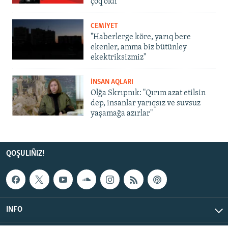
çoq oldı
CEMİYET
"Haberlerge köre, yarıq bere
ekenler, amma biz bütünley
ekektriksizmiz"
İNSAN AQLARI
Olğa Skrıpnık: "Qırım azat etilsin
dep, insanlar yarıqsız ve suvsuz
yaşamağa azırlar"
QOŞULIÑIZ!
INFO