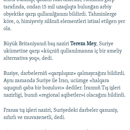
tarafında, ondan 15 mil uzaqlıqta bulunğan arbiy
obyektke qarşı qullanılğanını bildirdi. Tahminlerge
köre, o, himiyeviy silânıñ elementleri istisal etilgen yer
ola.
Büyük Britaniyanıñ baş naziri
Tereza Mey
, Suriye
ukümetine qarşı «küçniñ qullanılmasına iç bir ameliy
alternativa yoq», dedi.
Rusiye, darbelerniñ «qarşılıqsız» qalmaycağını bildirdi.
Aynı zamanda Suriye ile İran, ucümge «halqara
uquqnıñ qaba bir bozuluvı» dediler. İrannıñ Tış işleri
nazirligi, bunıñ «regional aqibetler»i olacağını bildirdi.
Fransa tış işleri naziri, Suriyedeki darbeler qanuniy,
sıñırlı ve muvazenetli, dedi.