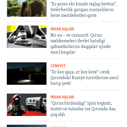
"Er şeyni eki künde taşlap kettim".
Seferberlik qorqusı rusiyelilerni
kene memleketten quva
İNSAN AQLARI
Bir an – ve casussıñ. Qırım
mahkemeleri devlet hainligi
qabaatlavlarını daqqalar içinde
nasıl baqalar
CEMİYET
"Er kes qaça, er kes kete": cenk
Qırımdaki Rusiye turistlerine nasıl
barıp yetti
İNSAN AQLARI
"Qırım birdemligi" işini toqtattı,
tintüv ve tutuvlar ise Qırımda daa
çoq oldı