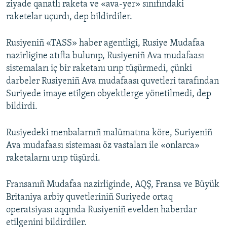
ziyade qanatlı raketa ve «ava-yer» sınıfındaki
raketelar uçurdı, dep bildirdiler.
Rusiyeniñ «TASS» haber agentligi, Rusiye Mudafaa
nazirligine atıfta bulunıp, Rusiyeniñ Ava mudafaası
sistemaları iç bir raketanı urıp tüşürmedi, çünki
darbeler Rusiyeniñ Ava mudafaası quvetleri tarafından
Suriyede imaye etilgen obyektlerge yönetilmedi, dep
bildirdi.
Rusiyedeki menbalarnıñ malümatına köre, Suriyeniñ
Ava mudafaası sisteması öz vastaları ile «onlarca»
raketalarnı urıp tüşürdi.
Fransanıñ Mudafaa nazirliginde, AQŞ, Fransa ve Büyük
Britaniya arbiy quvetleriniñ Suriyede ortaq
operatsiyası aqqında Rusiyeniñ evelden haberdar
etilgenini bildirdiler.