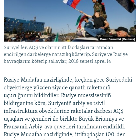
Русский
Українською
QOŞULIÑIZ!
Suriyeliler, AQŞ ve olarnıñ ittifaqdaşları tarafından
endirilgen darbelerge narazılıq kösterip, Suriye ve Rusiye
bayraqlarını köterip sallaylar, 2018 senesi aprel 14
RFE/RS bütün saytları
Rusiye Mudafaa nazirliginde, keçken gece Suriyedeki
obyektlerge yüzden ziyade qanatlı raketanıñ
uçurılğanını bildirdiler. Rusiye muessisesiniñ
bildirgenine köre, Suriyeniñ arbiy ve tsivil
infrastruktura obyektlerine raketalar darbesi AQŞ
uçaqları ve gemileri ile birlikte Büyük Britaniya ve
Fransanıñ Arbiy-ava quvetleri tarafından endirildi.
Rusiye Mudafaa nazirliginde, ittifaqdaşlar 100-den