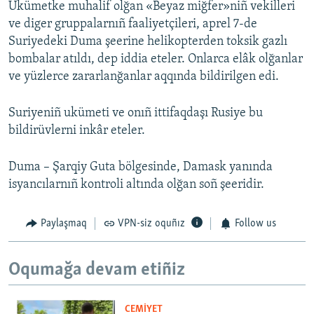
Ukümetke muhalif olğan «Beyaz miğfer»niñ vekilleri
ve diger gruppalarnıñ faaliyetçileri, aprel 7-de
Suriyedeki Duma şeerine helikopterden toksik gazlı
bombalar atıldı, dep iddia eteler. Onlarca elâk olğanlar
ve yüzlerce zararlanğanlar aqqında bildirilgen edi.
Suriyeniñ ukümeti ve onıñ ittifaqdaşı Rusiye bu
bildirüvlerni inkâr eteler.
Duma – Şarqiy Guta bölgesinde, Damask yanında
isyancılarnıñ kontroli altında olğan soñ şeeridir.
Paylaşmaq
VPN-siz oquñız
Follow us
Oqumağa devam etiñiz
CEMİYET