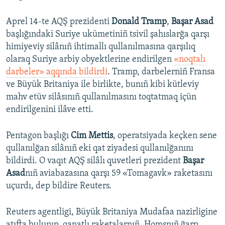
Aprel 14-te AQŞ prezidenti
Donald Tramp
,
Başar Asad
başlığındaki Suriye ukümetiniñ tsivil şahıslarğa qarşı
himiyeviy silânıñ ihtimallı qullanılmasına qarşılıq
olaraq Suriye arbiy obyektlerine endirilgen
«noqtalı
darbeler» aqqında bildirdi
. Tramp, darbelerniñ Fransa
ve Büyük Britaniya ile birlikte, bunıñ kibi kütleviy
mahv etüv silâsınıñ qullanılmasını toqtatmaq içün
endirilgenini ilâve etti.
Pentagon başlığı
Cim Mettis
, operatsiyada keçken sene
qullanılğan silânıñ eki qat ziyadesi qullanılğanını
bildirdi. O vaqıt AQŞ silâlı quvetleri prezident
Başar
Asad
nıñ aviabazasına qarşı 59 «Tomagavk» raketasını
uçurdı, dep bildire Reuters.
Reuters agentligi, Büyük Britaniya Mudafaa nazirligine
atıfta bulunıp, qanatlı raketalarnıñ, Homsnıñ ğarp