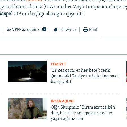
y istihbarat idaresi (CIA) mudiri Mayk Pompeonıñ keçeceg
Gaspel
CIAnıñ başlığı olacağını qayd etti.
VPN-siz oquñız
Follow us
Print
CEMİYET
"Er kes qaça, er kes kete": cenk
Qırımdaki Rusiye turistlerine nasıl
barıp yetti
İNSAN AQLARI
Olğa Skrıpnık: "Qırım azat etilsin
dep, insanlar yarıqsız ve suvsuz
yaşamağa azırlar"