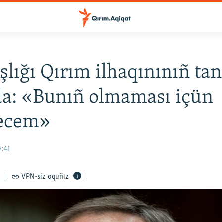
şlığı Qırım ilhaqınınıñ ta
a: «Bunıñ olmaması içün
ecem»
0:41
VPN-siz oquñız