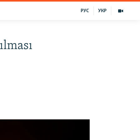
РУС
УКР
nılması