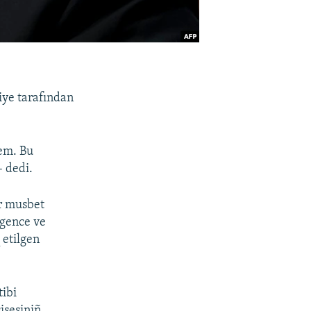
iye tarafından
em. Bu
– dedi.
ur musbet
egence ve
 etilgen
tibi
isesiniñ