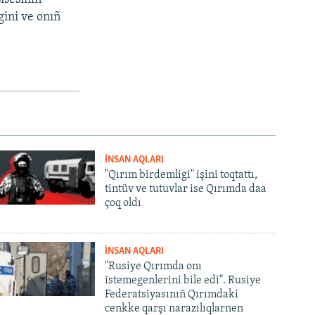
ini ve onıñ
İNSAN AQLARI
"Qırım birdemligi" işini toqtattı,
tintüv ve tutuvlar ise Qırımda daa
çoq oldı
İNSAN AQLARI
"Rusiye Qırımda onı
istemegenlerini bile edi". Rusiye
Federatsiyasınıñ Qırımdaki
cenkke qarşı narazılıqlarnen