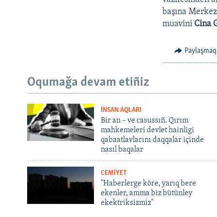
başına Merkezi
muavini
Cina 
Paylaşmaq
Oqumağa devam etiñiz
İNSAN AQLARI
Bir an – ve casussıñ. Qırım
mahkemeleri devlet hainligi
qabaatlavlarını daqqalar içinde
nasıl baqalar
CEMİYET
"Haberlerge köre, yarıq bere
ekenler, amma biz bütünley
ekektriksizmiz"