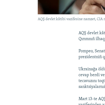
AQŞ devlet kâtibi vazifesine namzet, CI
AQŞ devlet kât
Qırımnıñ ilhaqı
Pompeo, Senat
prezidentniñ qa
Ukrainağa öldü
cevap berdi v
tecavuzını toq
sanktsiyalarn
Mart 13-te AQ
vazifesinden a