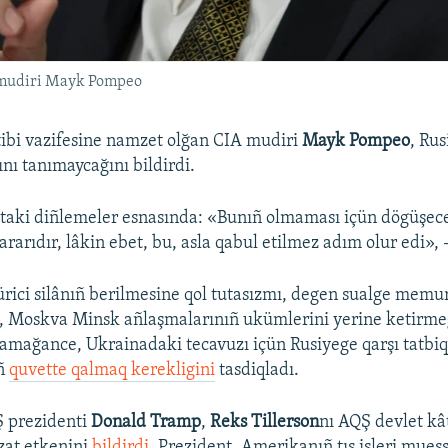
A mudiri Mayk Pompeo
ibi vazifesine namzet olğan CIA mudiri
Mayk Pompeo
, Rus
nı tanımaycağını bildirdi.
taki diñlemeler esnasında: «Bunıñ olmaması içün dögüşec
rarıdır, lâkin ebet, bu, asla qabul etilmez adım olur edi», 
rici silânıñ berilmesine qol tutasızmı, degen sualge mem
e, Moskva Minsk añlaşmalarınıñ ukümlerini yerine ketirm
tamağance, Ukrainadaki tecavuzı içün Rusiyege qarşı tatbiq
ıñ
quvette qalmaq kerekligini
tasdiqladı.
Ş prezidenti
Donald Tramp
,
Reks Tillerson
nı AQŞ devlet kâ
zat etkenini
bildirdi
. Prezident, Amerikanıñ tış işleri muess