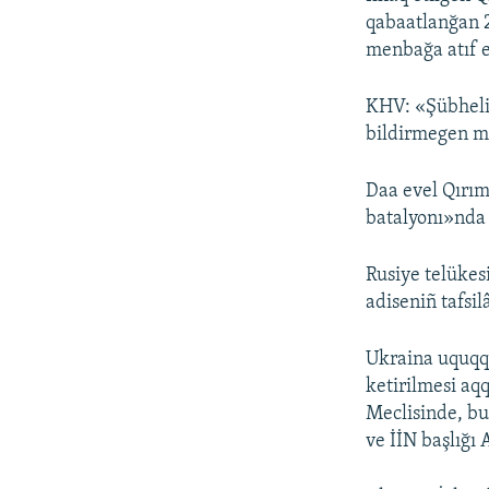
qabaatlanğan 2
menbağa atıf e
KHV: «Şübheli 
bildirmegen me
Daa evel Qırım
batalyonı»nd
Rusiye telükes
adiseniñ tafsil
Ukraina uquqqo
ketirilmesi aq
Meclisinde, bu
ve İİN başlığı