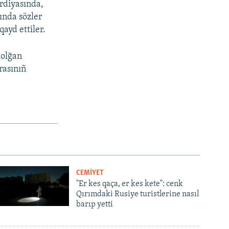
ardiyasında,
ında sözler
ayd ettiler.
 olğan
rasınıñ
CEMİYET
"Er kes qaça, er kes kete": cenk
Qırımdaki Rusiye turistlerine nasıl
barıp yetti