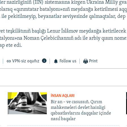
ler nazirliginiñ (İİN) sistemasına kirgen Ukraina Milliy gv
 olaraq «qırımtatar batalyonı»nıñ meydanğa ketirilmesi aqq
 ile pekitilmeyip, beyanatlar seviyesinde qalmaqtalar, dep q
t teşkilâtınıñ başlığı Lenur İslâmov meydanğa ketirilecek
talyonı»na Noman Çelebicihannıñ adı ile arbiy qısım nome
ap ete edi.
VPN-siz oquñız
Follow us
Print
İNSAN AQLARI
Bir an – ve casussıñ. Qırım
mahkemeleri devlet hainligi
qabaatlavlarını daqqalar içinde
nasıl baqalar