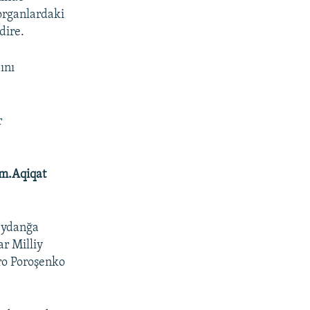
 organlardaki
dire.
ını
r
ım.Aqiqat
meydanğa
r Milliy
ro Poroşenko