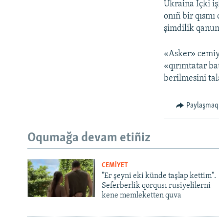
Ukraina İçki iş
onıñ bir qısmı
şimdilik qanun
«Asker» cemiye
«qırımtatar ba
berilmesini tal
Paylaşmaq
Oqumağa devam etiñiz
CEMİYET
"Er şeyni eki künde taşlap kettim".
Seferberlik qorqusı rusiyelilerni
kene memleketten quva