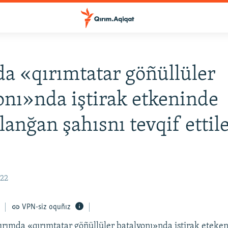
a «qırımtatar göñüllüler
onı»nda iştirak etkeninde
lanğan şahısnı tevqif ettile
:22
VPN-siz oquñız
Qırımda «qırımtatar göñüllüler batalyonı»nda iştirak eteke