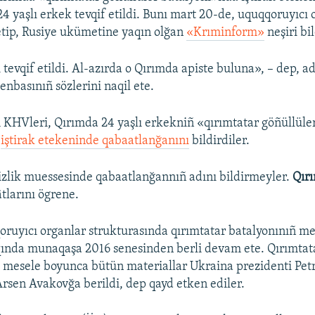
4 yaşlı erkek tevqif etildi. Bunı mart 20-de, uquqqoruyıcı
tip, Rusiye ukümetine yaqın olğan
«Krıminform»
neşiri bil
tevqif etildi. Al-azırda o Qırımda apiste buluna», – dep, ad
nbasınıñ sözlerini naqil ete.
 KHVleri, Qırımda 24 yaşlı erkekniñ «qırımtatar göñüllüle
a
iştirak etekeninde qabaatlanğanını
bildirdiler.
izlik muessesinde qabaatlanğannıñ adını bildirmeyler.
Qır
âtlarını ögrene.
ruyıcı organlar strukturasında qırımtatar batalyonınıñ 
qında munaqaşa 2016 senesinden berli devam ete. Qırımtata
 mesele boyunca bütün materiallar Ukraina prezidenti Pet
 Arsen Avakovğa berildi, dep qayd etken ediler.