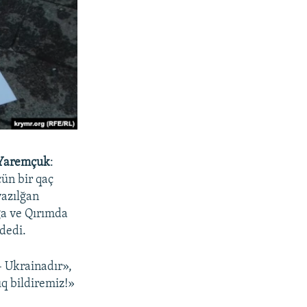
 Yaremçuk
:
çün bir qaç
yazılğan
ğa ve Qırımda
dedi.
– Ukrainadır»,
ıq bildiremiz!»