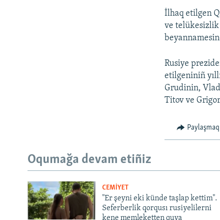
İlhaq etilgen 
ve telükesizli
beyannamesi
Rusiye prezide
etilgeniniñ yıl
Grudinin, Vlad
Titov ve Grigor
Paylaşmaq
Oqumağa devam etiñiz
CEMİYET
"Er şeyni eki künde taşlap kettim".
Seferberlik qorqusı rusiyelilerni
kene memleketten quva