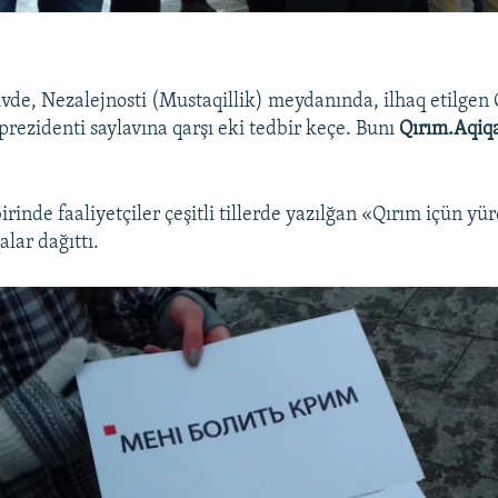
vde, Nezalejnosti (Mustaqillik) meydanında, ilhaq etilgen 
prezidenti saylavına qarşı eki tedbir keçe. Bunı
Qırım.Aqiq
irinde faaliyetçiler çeşitli tillerde yazılğan «Qırım içün y
alar dağıttı.