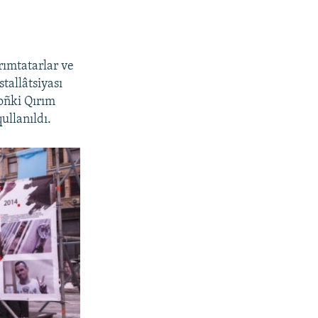
ımtatarlar ve
tallâtsiyası
soñki Qırım
ullanıldı.