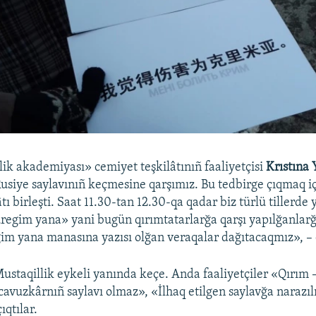
lik akademiyası» cemiyet teşkilâtınıñ faaliyetçisi
Krıstına
usiye saylavınıñ keçmesine qarşımız. Bu tedbirge çıqmaq i
tı birleşti. Saat 11.30-tan 12.30-qa qadar biz türlü tillerde 
regim yana» yani bugün qırımtatarlarğa qarşı yapılğanlar
im yana manasına yazısı olğan veraqalar dağıtacaqmız», – 
Mustaqillik eykeli yanında keçe. Anda faaliyetçiler «Qırım 
avuzkârnıñ saylavı olmaz», «İlhaq etilgen saylavğa narazıl
ıqtılar.