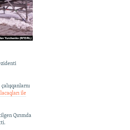
ezidenti
a çalışqanlarnı
ılacaqları ile
etilgen Qırımda
ti.