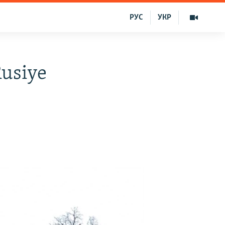
РУС
УКР
usiye