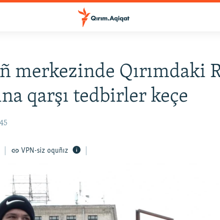
ñ merkezinde Qırımdaki R
ına qarşı tedbirler keçe
:45
VPN-siz oquñız