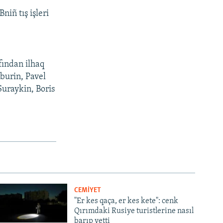
iñ tış işleri
fından ilhaq
aburin, Pavel
Suraykin, Boris
CEMİYET
"Er kes qaça, er kes kete": cenk
Qırımdaki Rusiye turistlerine nasıl
barıp yetti