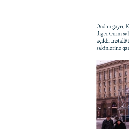
Ondan ğayrı, K
diger Qırım sa
açıldı. İnstall
sakinlerine qar