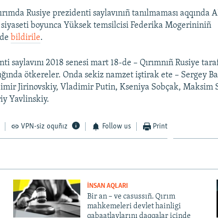
Qırımda Rusiye prezidenti saylavınıñ tanılmaması aqqında ABn
k siyaseti boyunca Yüksek temsilcisi Federika Mogerininiñ
nde
bildirile
.
nti saylavını 2018 senesi mart 18-de – Qırımnıñ Rusiye tara
lığında ötkereler. Onda sekiz namzet iştirak ete – Sergey B
imir Jirinovskiy, Vladimir Putin, Kseniya Sobçak, Maksim 
iy Yavlinskiy.
VPN-siz oquñız
Follow us
Print
İNSAN AQLARI
Bir an – ve casussıñ. Qırım
mahkemeleri devlet hainligi
qabaatlavlarını daqqalar içinde