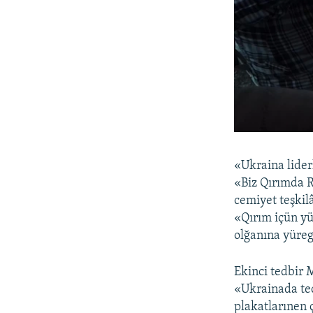
«Ukraina lider
«Biz Qırımda R
cemiyet teşkilâ
«Qırım içün yü
olğanına yüreg
Ekinci tedbir 
«Ukrainada tec
plakatlarınen ç