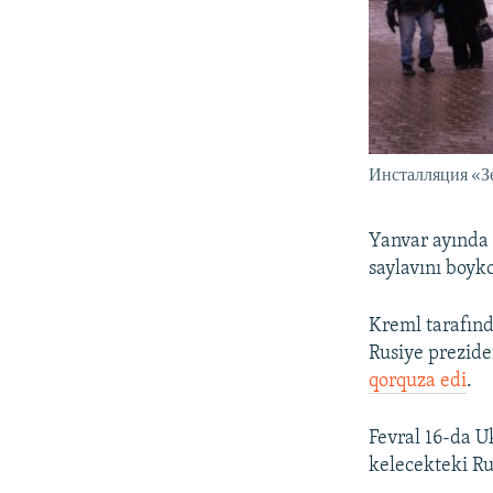
Инсталляция «З
Yanvar ayında 
saylavını boy
Kreml tarafınd
Rusiye prezid
qorquza edi
.
Fevral 16-da U
kelecekteki Ru