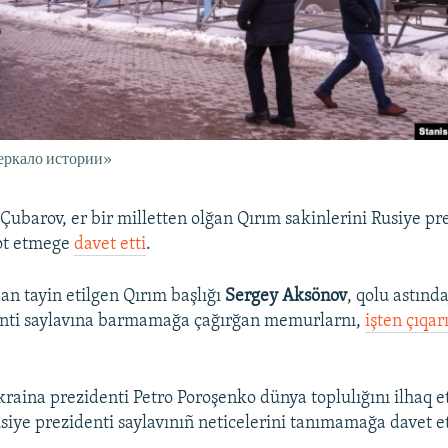
еркало истории»
Çubarov, er bir milletten olğan Qırım sakinlerini Rusiye pr
kot etmege
davet etti
.
an tayin etilgen Qırım başlığı
Sergey Aksönov
, qolu astınd
enti saylavına barmamağa çağırğan memurlarnı,
işten çıqar
kraina prezidenti Petro Poroşenko dünya toplulığını ilhaq 
siye prezidenti saylavınıñ neticelerini tanımamağa davet et