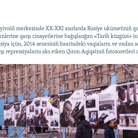
yivniñ merkezinde XX-XXI asırlarda Rusiye ukümetiniñ qır
knlerine qarşı cinayetlerine bağışlanğan «Tarih küzgüsi» ins
âtsiya içün, 2014 senesiniñ baarindeki vaqialarnı ve ondan 
şı repressiyalarnı aks etken Qırım.Aqiqatnıñ fotosuretleri q