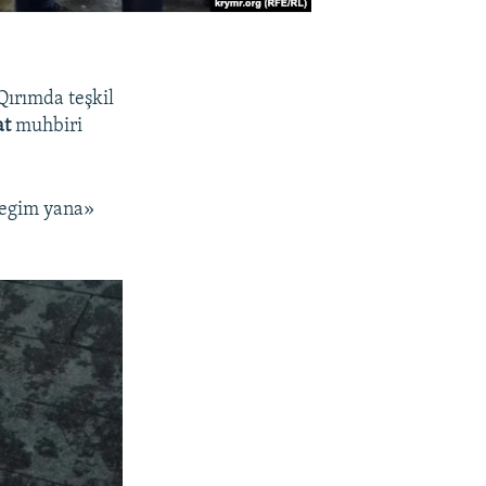
Qırımda teşkil
at
muhbiri
üregim yana»