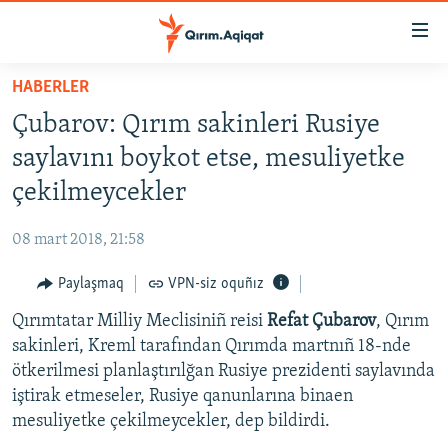
Link
açıqlığı
Esas
HABERLER
mündericege
HABERLER
Çubarov: Qırım sakinleri Rusiye
qaytmaq
SİYASET
Baş
saylavını boykot etse, mesuliyetke
İQTİSADİYAT
navigatsiyağa
çekilmeycekler
qaytmaq
CEMİYET
Qıdıruvğa
08 mart 2018, 21:58
MEDENİYET
qaytmaq
Paylaşmaq
VPN-siz oquñız
İNSAN AQLARI
Qırımtatar Milliy Meclisiniñ reisi
Refat Çubarov
, Qırım
VİDEO
sakinleri, Kreml tarafından Qırımda martnıñ 18-nde
SÜRET
ötkerilmesi planlaştırılğan Rusiye prezidenti saylavında
BLOGLAR
iştirak etmeseler, Rusiye qanunlarına binaen
mesuliyetke çekilmeycekler, dep bildirdi.
FİKİR