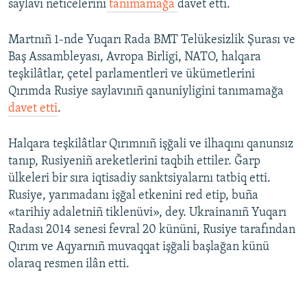
saylavı neticelerini
tanımamağa
davet etti.
Martnıñ 1-nde Yuqarı Rada BMT Telükesizlik Şurası ve
Baş Assambleyası, Avropa Birligi, NATO, halqara
teşkilâtlar, çetel parlamentleri ve ükümetlerini
Qırımda Rusiye saylavınıñ qanuniyligini tanımamağa
davet etti
.
Halqara teşkilâtlar Qırımnıñ işğali ve ilhaqını qanunsız
tanıp, Rusiyeniñ areketlerini taqbih ettiler. Ğarp
ülkeleri bir sıra iqtisadiy sanktsiyalarnı tatbiq etti.
Rusiye, yarımadanı işğal etkenini red etip, buña
«tarihiy adaletniñ tiklenüvi», dey. Ukrainanıñ Yuqarı
Radası 2014 senesi fevral 20 kününi, Rusiye tarafından
Qırım ve Aqyarnıñ muvaqqat işğali başlağan künü
olaraq resmen ilân etti.