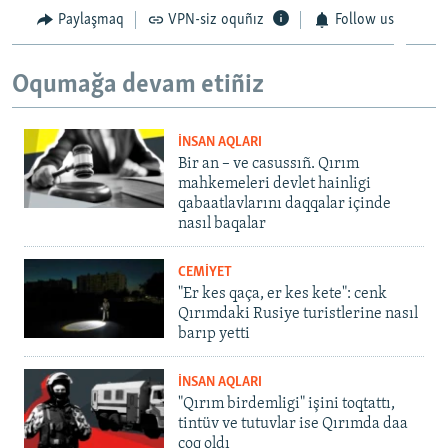
Paylaşmaq
VPN-siz oquñız
Follow us
Oqumağa devam etiñiz
İNSAN AQLARI
Bir an – ve casussıñ. Qırım
mahkemeleri devlet hainligi
qabaatlavlarını daqqalar içinde
nasıl baqalar
CEMİYET
"Er kes qaça, er kes kete": cenk
Qırımdaki Rusiye turistlerine nasıl
barıp yetti
İNSAN AQLARI
"Qırım birdemligi" işini toqtattı,
tintüv ve tutuvlar ise Qırımda daa
çoq oldı