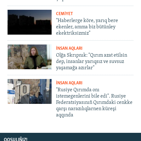
CEMİYET
"Haberlerge köre, yarıq bere
ekenler, amma biz bütünley
ekektriksizmiz"
İNSAN AQLARI
Olğa Skrıpnık: "Qırım azat etilsin
dep, insanlar yarıqsız ve suvsuz
yaşamağa azırlar"
İNSAN AQLARI
"Rusiye Qırımda onı
istemegenlerini bile edi". Rusiye
Federatsiyasınıñ Qırımdaki cenkke
qarşı narazılıqlarnen küreşi
aqqında
QOŞULIÑIZ!