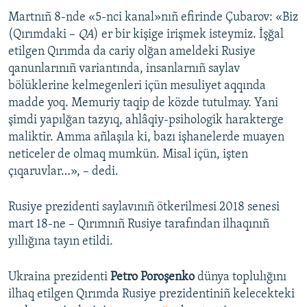
Martnıñ 8-nde «5-nci kanal»nıñ efirinde Çubarov: «Biz
Русский
(Qırımdaki –
QA
) er bir kişige irişmek isteymiz. İşğal
Українською
etilgen Qırımda da cariy olğan ameldeki Rusiye
qanunlarınıñ variantında, insanlarnıñ saylav
bölüklerine kelmegenleri içün mesuliyet aqqında
QOŞULIÑIZ!
madde yoq. Memuriy taqip de közde tutulmay. Yani
şimdi yapılğan tazyıq, ahlâqiy-psihologik harakterge
maliktir. Amma añlaşıla ki, bazı işhanelerde muayen
RFE/RS bütün saytları
neticeler de olmaq mumkün. Misal içün, işten
çıqaruvlar…», – dedi.
Rusiye prezidenti saylavınıñ ötkerilmesi 2018 senesi
mart 18-ne – Qırımnıñ Rusiye tarafından ilhaqınıñ
yıllığına tayın etildi.
Ukraina prezidenti
Petro Poroşenko
dünya toplulığını
ilhaq etilgen Qırımda Rusiye prezidentiniñ kelecekteki