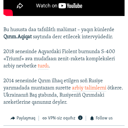
Bu hususta daa tafsilâtlı malümat – yaqın künlerde
Qırım.Aqiqat
saytında derc etilecek intervyüdedir.
2018 senesinde Aqyardaki Fiolent burnunda S-400
«Triumf» ava mudafaası zenit-raketa kompleksleri
arbiy nevbetke
turdı
.
2014 senesinde Qırım ilhaq etilgen soñ Rusiye
yarımadada muntazam surette
arbiy talimlerni
ötkere.
Ukrainanıñ Baş ştabında, Rusiyeniñ Qırımdaki
areketlerine qanunsız deyler.
Paylaşmaq
VPN-siz oquñız
Follow us