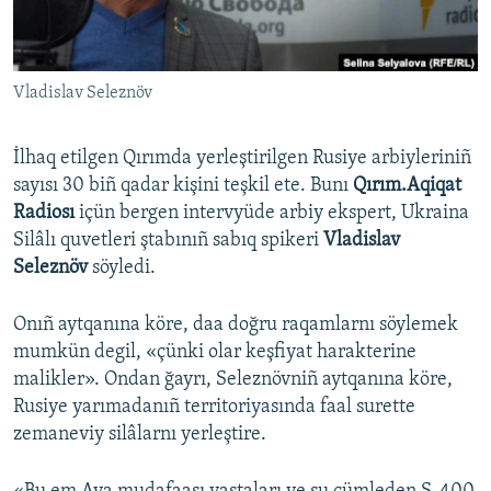
Русский
Українською
Vladislav Seleznöv
QOŞULIÑIZ!
İlhaq etilgen Qırımda yerleştirilgen Rusiye arbiyleriniñ
sayısı 30 biñ qadar kişini teşkil ete. Bunı
Qırım.Aqiqat
Radiosı
içün bergen intervyüde arbiy ekspert, Ukraina
RFE/RS bütün saytları
Silâlı quvetleri ştabınıñ sabıq spikeri
Vladislav
Seleznöv
söyledi.
Onıñ aytqanına köre, daa doğru raqamlarnı söylemek
mumkün degil, «çünki olar keşfiyat harakterine
malikler». Ondan ğayrı, Seleznövniñ aytqanına köre,
Rusiye yarımadanıñ territoriyasında faal surette
zemaneviy silâlarnı yerleştire.