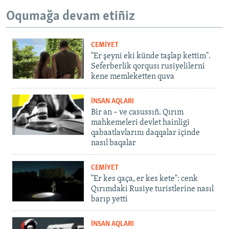
Oqumağa devam etiñiz
CEMİYET
"Er şeyni eki künde taşlap kettim".
Seferberlik qorqusı rusiyelilerni
kene memleketten quva
İNSAN AQLARI
Bir an – ve casussıñ. Qırım
mahkemeleri devlet hainligi
qabaatlavlarını daqqalar içinde
nasıl baqalar
CEMİYET
"Er kes qaça, er kes kete": cenk
Qırımdaki Rusiye turistlerine nasıl
barıp yetti
İNSAN AQLARI