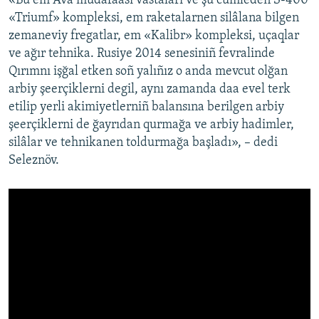
«Bu em Ava mudafaası vastaları ve şu cümleden S-400
«Triumf» kompleksi, em raketalarnen silâlana bilgen
zemaneviy fregatlar, em «Kalibr» kompleksi, uçaqlar
ve ağır tehnika. Rusiye 2014 senesiniñ fevralinde
Qırımnı işğal etken soñ yalıñız o anda mevcut olğan
arbiy şeerçiklerni degil, aynı zamanda daa evel terk
etilip yerli akimiyetlerniñ balansına berilgen arbiy
şeerçiklerni de ğayrıdan qurmağa ve arbiy hadimler,
silâlar ve tehnikanen toldurmağa başladı», – dedi
Seleznöv.