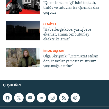
"Qırım birdemligi" işini toqtattı,
tintüv ve tutuvlar ise Qırımda daa
çoq oldı
CEMİYET
"Haberlerge köre, yarıq bere
ekenler, amma biz bütünley
ekektriksizmiz"
İNSAN AQLARI
Olğa Skrıpnık: "Qırım azat etilsin
dep, insanlar yarıqsız ve suvsuz
yaşamağa azırlar"
QOŞULIÑIZ!