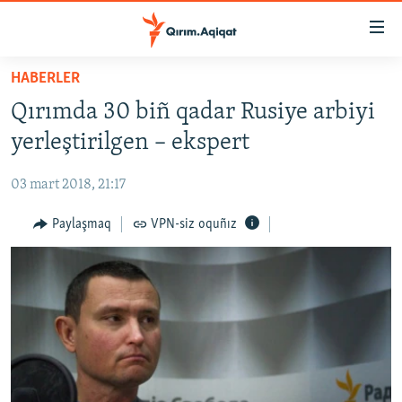
Link
açıqlığı
Esas
HABERLER
mündericege
HABERLER
Qırımda 30 biñ qadar Rusiye arbiyi
qaytmaq
SİYASET
Baş
yerleştirilgen – ekspert
İQTİSADİYAT
navigatsiyağa
qaytmaq
03 mart 2018, 21:17
CEMİYET
Qıdıruvğa
MEDENİYET
Paylaşmaq
VPN-siz oquñız
qaytmaq
İNSAN AQLARI
VİDEO
SÜRET
BLOGLAR
FİKİR