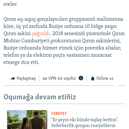
eteler.
Qırım aq-uquq qorçalayıcıları gruppasınıñ malümatına
köre, üç yıl zarfında Rusiye ordusına 10 biñge yaqın
Qırım sakini
çağırıldı
. 2018 senesiniñ yanvarinde Qırım
Muhtar Cumhuriyeti prokuraturası Qırım sakinlerini,
Rusiye ordusında hizmet etmek içün povestka alsalar,
telefon ya da elektron poçta vastasınen muracaat
etmege rica etti.
Paylaşmaq
VPN-siz oquñız
Follow us
Oqumağa devam etiñiz
CEMİYET
"Er şeyni eki künde taşlap kettim".
Seferberlik qorqusı rusiyelilerni