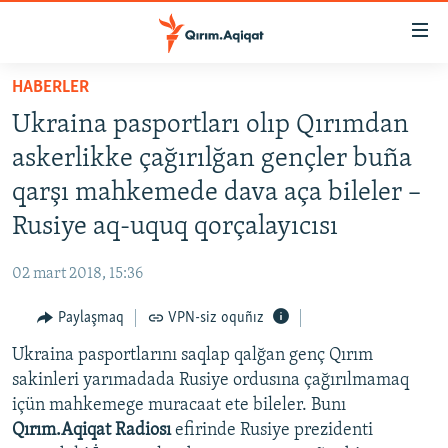
Link
açıqlığı
Esas
HABERLER
mündericege
HABERLER
Ukraina pasportları olıp Qırımdan
qaytmaq
SİYASET
Baş
askerlikke çağırılğan gençler buña
İQTİSADİYAT
navigatsiyağa
qarşı mahkemede dava aça bileler –
qaytmaq
CEMİYET
Rusiye aq-uquq qorçalayıcısı
Qıdıruvğa
MEDENİYET
qaytmaq
02 mart 2018, 15:36
İNSAN AQLARI
Paylaşmaq
VPN-siz oquñız
VİDEO
Ukraina pasportlarını saqlap qalğan genç Qırım
SÜRET
sakinleri yarımadada Rusiye ordusına çağırılmamaq
BLOGLAR
içün mahkemege muracaat ete bileler. Bunı
Qırım.Aqiqat Radiosı
efirinde Rusiye prezidenti
FİKİR