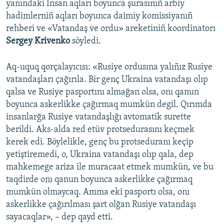
yanındaki İnsan aqları boyunca şurasınıñ arbiy
hadimlerniñ aqları boyunca daimiy komissiyanıñ
Русский
rehberi ve «Vatandaş ve ordu» areketiniñ koordinatorı
Українською
Sergey Krivenko
söyledi.
QOŞULIÑIZ!
Aq-uquq qorçalayıcısı: «Rusiye ordusına yalıñız Rusiye
vatandaşları çağırıla. Bir genç Ukraina vatandaşı olıp
qalsa ve Rusiye pasportını almağan olsa, onı qanun
boyunca askerlikke çağırmaq mumkün degil. Qırımda
RFE/RS bütün saytları
insanlarğa Rusiye vatandaşlığı avtomatik surette
berildi. Aks-alda red etüv protsedurasını keçmek
kerek edi. Böylelikle, genç bu protseduranı keçip
yetiştiremedi, o, Ukraina vatandaşı olıp qala, dep
mahkemege ariza ile muracaat etmek mumkün, ve bu
taqdirde onı qanun boyunca askerlikke çağırmaq
mumkün olmaycaq. Amma eki pasportı olsa, onı
askerlikke çağırılması şart olğan Rusiye vatandaşı
sayacaqlar», – dep qayd etti.