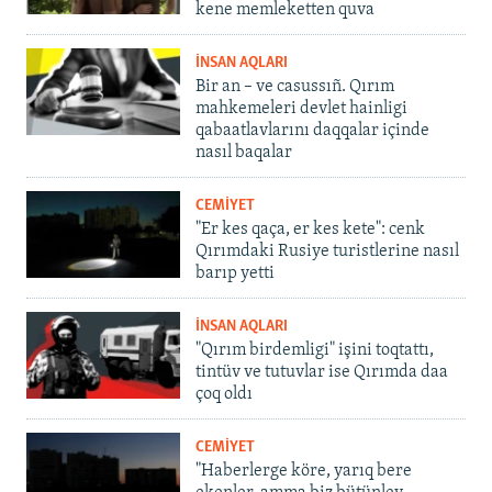
kene memleketten quva
İNSAN AQLARI
Bir an – ve casussıñ. Qırım
mahkemeleri devlet hainligi
qabaatlavlarını daqqalar içinde
nasıl baqalar
CEMİYET
"Er kes qaça, er kes kete": cenk
Qırımdaki Rusiye turistlerine nasıl
barıp yetti
İNSAN AQLARI
"Qırım birdemligi" işini toqtattı,
tintüv ve tutuvlar ise Qırımda daa
çoq oldı
CEMİYET
"Haberlerge köre, yarıq bere