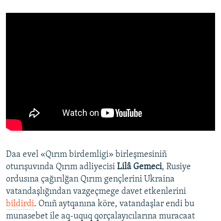
Daa evel «Qırım birdemligi» birleşmesiniñ
oturışuvında Qırım adliyecisi
Lilâ Gemeci
, Rusiye
ordusına çağırılğan Qırım gençlerini Ukraina
vatandaşlığından vazgeçmege davet etkenlerini
bildirdi
. Onıñ aytqanına köre, vatandaşlar endi bu
munasebet ile aq-uquq qorçalayıcılarına muracaat