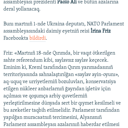
assambleyası prezidenti
Paolo Ali
ve bütün azalarına
deral yollanacaq.
Русский
Українською
Bunı martnıñ 1-nde Ukraina deputatı, NATO Parlament
assambleyasındaki daimiy eyetniñ reisi
İrina Friz
QOŞULIÑIZ!
Facebookta
bildirdi
.
Friz: «Martnıñ 18-nde Qırımda, bir vaqıt ötkerilgen
sahte referendum kibi, saylavsız saylav keçecek.
RFE/RS bütün saytları
Eminim ki, Kreml tarafından Qırım yarımadasınıñ
territoriyasında sahnalaştırılğan «saylav ayin-oyunı»,
aq-uquq ve urriyetlerniñ bozuluvları, konservatsiya
etilgen nükleer anbarlarnıñ ğayrıdan işletüv içün
açılması ve qoşumça arbiy quvetlerniñ
yerleştirilmesine dünyada sert bir qıymet kesilmeli ve
bu areketler taqbih etilmelidir. Parlament tarafından
yapılğan muracaatnıñ tercimesini, Alyansnıñ
Parlament assambleyası azalarınıñ haberdar etilmesi