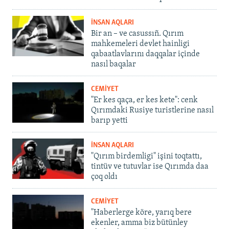
İNSAN AQLARI
Bir an – ve casussıñ. Qırım
mahkemeleri devlet hainligi
qabaatlavlarını daqqalar içinde
nasıl baqalar
CEMİYET
"Er kes qaça, er kes kete": cenk
Qırımdaki Rusiye turistlerine nasıl
barıp yetti
İNSAN AQLARI
"Qırım birdemligi" işini toqtattı,
tintüv ve tutuvlar ise Qırımda daa
çoq oldı
CEMİYET
"Haberlerge köre, yarıq bere
ekenler, amma biz bütünley