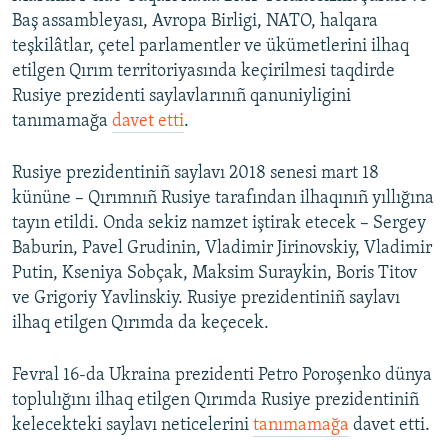
Baş assambleyası, Avropa Birligi, NATO, halqara
teşkilâtlar, çetel parlamentler ve ükümetlerini ilhaq
etilgen Qırım territoriyasında keçirilmesi taqdirde
Rusiye prezidenti saylavlarınıñ qanuniyligini
tanımamağa
davet etti
.
Rusiye prezidentiniñ saylavı 2018 senesi mart 18
kününe – Qırımnıñ Rusiye tarafından ilhaqınıñ yıllığına
tayın etildi. Onda sekiz namzet iştirak etecek – Sergey
Baburin, Pavel Grudinin, Vladimir Jirinovskiy, Vladimir
Putin, Kseniya Sobçak, Maksim Suraykin, Boris Titov
ve Grigoriy Yavlinskiy. Rusiye prezidentiniñ saylavı
ilhaq etilgen Qırımda da keçecek.
Fevral 16-da Ukraina prezidenti Petro Poroşenko dünya
toplulığını ilhaq etilgen Qırımda Rusiye prezidentiniñ
kelecekteki saylavı neticelerini
tanımamağa
davet etti.