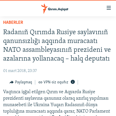
Link
açıqlığı
Esas
HABERLER
mündericege
HABERLER
Radanıñ Qırımda Rusiye saylavınıñ
qaytmaq
SİYASET
Baş
qanunsızlığı aqqında muracaatı
İQTİSADİYAT
navigatsiyağa
NATO assambleyasınıñ prezideni ve
qaytmaq
CEMİYET
azalarına yollanacaq – halq deputatı
Qıdıruvğa
MEDENİYET
qaytmaq
01 mart 2018, 23:37
İNSAN AQLARI
Paylaşmaq
VPN-siz oquñız
VİDEO
Vaqtınca işğal etilgen Qırım ve Aqyarda Rusiye
SÜRET
prezidenti saylavına qanunsız olaraq azırlıq yapılması
BLOGLAR
munasebeti ile Ukraina Yuqarı Radasınıñ dünya
toplulığına muracaatı aqqında qarar, NATO Parlament
FİKİR