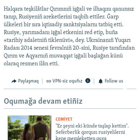
Halqara teşkilâtlar Qırımnıñ işğali ve ilhaqını qanunsız
tanıp, Rusiyeniñ areketlerini taqbih ettiler. Ğarp
ülkeleri bir sıra iqtisadiy sanktsiyalarnı tatbiq etti.
Rusiye, yarımadanı işğal etkenini red etip, buña
«tarihiy adaletniñ tiklenüvi», dey. Ukrainanıñ Yuqarı
Radası 2014 senesi fevralniñ 20-sini, Rusiye tarafından
Qırım ve Aqyarnıñ muvaqqat işğali başlağan künü
olaraq resmen ilân etti.
Paylaşmaq
VPN-siz oquñız
Follow us
Oqumağa devam etiñiz
CEMİYET
"Er şeyni eki künde taşlap kettim".
Seferberlik qorqusı rusiyelilerni
kene memleketten quva