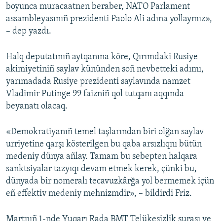
boyunca muracaatnen beraber, NATO Parlament
assambleyasınıñ prezidenti Paolo Ali adına yollaymız»,
– dep yazdı.
Halq deputatınıñ aytqanına köre, Qırımdaki Rusiye
akimiyetiniñ saylav kününden soñ nevbetteki adımı,
yarımadada Rusiye prezidenti saylavında namzet
Vladimir Putinge 99 faizniñ qol tutqanı aqqında
beyanatı olacaq.
«Demokratiyanıñ temel taşlarından biri olğan saylav
urriyetine qarşı kösterilgen bu qaba arsızlıqnı bütün
medeniy dünya añlay. Tamam bu sebepten halqara
sanktsiyalar tazyıqı devam etmek kerek, çünki bu,
dünyada bir nomeralı tecavuzkârğa yol bermemek içün
eñ effektiv medeniy mehnizmdir», – bildirdi Friz.
Martnıñ 1-nde Yuqarı Rada BMT Telükesizlik şurası ve