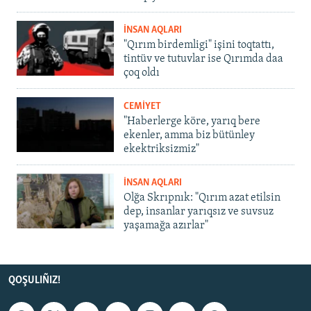
İNSAN AQLARI
"Qırım birdemligi" işini toqtattı,
tintüv ve tutuvlar ise Qırımda daa
çoq oldı
CEMİYET
"Haberlerge köre, yarıq bere
ekenler, amma biz bütünley
ekektriksizmiz"
İNSAN AQLARI
Olğa Skrıpnık: "Qırım azat etilsin
dep, insanlar yarıqsız ve suvsuz
yaşamağa azırlar"
QOŞULIÑIZ!