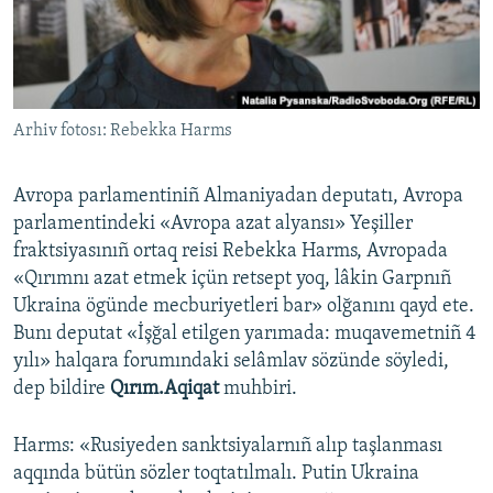
Русский
Українською
Arhiv fotosı: Rebekka Harms
QOŞULIÑIZ!
Avropa parlamentiniñ Almaniyadan deputatı, Avropa
parlamentindeki «Avropa azat alyansı» Yeşiller
RFE/RS bütün saytları
fraktsiyasınıñ ortaq reisi Rebekka Harms, Avropada
«Qırımnı azat etmek içün retsept yoq, lâkin Garpnıñ
Ukraina ögünde mecburiyetleri bar» olğanını qayd ete.
Bunı deputat «İşğal etilgen yarımada: muqavemetniñ 4
yılı» halqara forumındaki selâmlav sözünde söyledi,
dep bildire
Qırım.Aqiqat
muhbiri.
Harms: «Rusiyeden sanktsiyalarnıñ alıp taşlanması
aqqında bütün sözler toqtatılmalı. Putin Ukraina