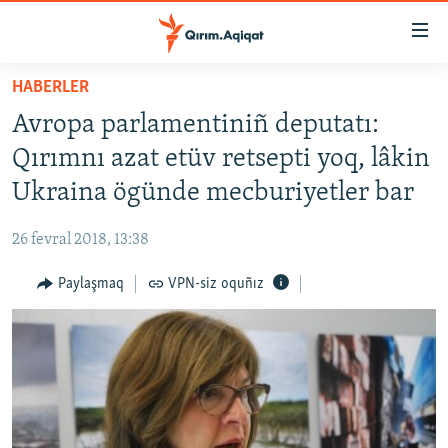
Link
açıqlığı
Esas
HABERLER
mündericege
HABERLER
Avropa parlamentiniñ deputatı:
qaytmaq
SİYASET
Baş
Qırımnı azat etüv retsepti yoq, lâkin
İQTİSADİYAT
navigatsiyağa
Ukraina ögünde mecburiyetler bar
qaytmaq
CEMİYET
Qıdıruvğa
26 fevral 2018, 13:38
MEDENİYET
qaytmaq
Paylaşmaq
VPN-siz oquñız
İNSAN AQLARI
VİDEO
SÜRET
BLOGLAR
FİKİR