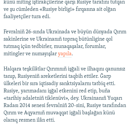
künü miting iştirakçilerine qarşı Rusiye tarafını tutqan
ve şu cümleden «Rusiye birligi» fırqasına ait olğan
faaliyetçiler tura edi.
Fevralniñ 26-sında Ukrainada ve büyün dünyada Qırım
sakinlerine ve Ukrainanıñ topraq bütünligine qol
tutmaq içün tedbirler, munaqaşalar, forumlar,
mitingler ve numayışlar
yapıla
.
Halqara teşkilâtlar Qırımnıñ işğali ve ilhaqını qanunsız
tanıp, Rusiyeniñ areketlerini taqbih ettiler. Ğarp
ülkeleri bir sıra iqtisadiy sanktsiyalarnı tatbiq etti.
Rusiye, yarımadanı işğal etkenini red etip, buña
«tarihiy adaletniñ tiklenüvi», dey. Ukrainanıñ Yuqarı
Radası 2014 senesi fevralniñ 20-sini, Rusiye tarafından
Qırım ve Aqyarnıñ muvaqqat işğali başlağan künü
olaraq resmen ilân etti.