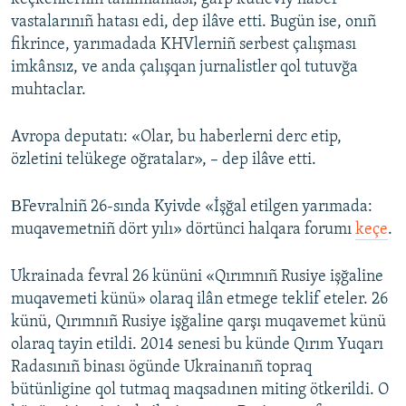
vastalarınıñ hatası edi, dep ilâve etti. Bugün ise, onıñ
fikrince, yarımadada KHVlerniñ serbest çalışması
imkânsız, ve anda çalışqan jurnalistler qol tutuvğa
muhtaclar.
Avropa deputatı: «Olar, bu haberlerni derc etip,
özletini telükege oğratalar», – dep ilâve etti.
ВFevralniñ 26-sında Kyivde «İşğal etilgen yarımada:
muqavemetniñ dört yılı» dörtünci halqara forumı
keçe
.
Ukrainada fevral 26 kününi «Qırımnıñ Rusiye işğaline
muqavemeti künü» olaraq ilân etmege teklif eteler. 26
künü, Qırımnıñ Rusiye işğaline qarşı muqavemet künü
olaraq tayin etildi. 2014 senesi bu künde Qırım Yuqarı
Radasınıñ binası ögünde Ukrainanıñ topraq
bütünligine qol tutmaq maqsadınen miting ötkerildi. O