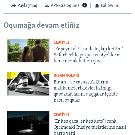
Paylaşmaq
VPN-siz oquñız
Follow us
Oqumağa devam etiñiz
CEMİYET
"Er şeyni eki künde taşlap kettim".
Seferberlik qorqusı rusiyelilerni
kene memleketten quva
İNSAN AQLARI
Bir an – ve casussıñ. Qırım
mahkemeleri devlet hainligi
qabaatlavlarını daqqalar içinde
nasıl baqalar
CEMİYET
"Er kes qaça, er kes kete": cenk
Qırımdaki Rusiye turistlerine nasıl
barıp yetti