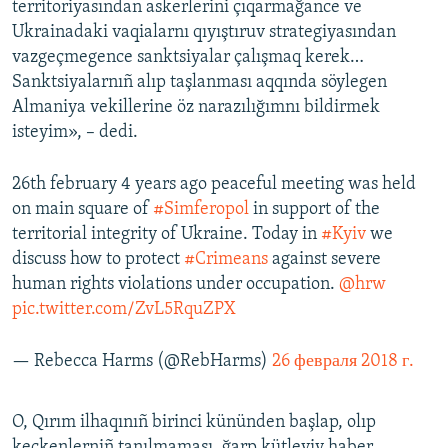
territoriyasından askerlerini çıqarmağance ve
Ukrainadaki vaqialarnı qıyıştıruv strategiyasından
vazgeçmegence sanktsiyalar çalışmaq kerek…
Sanktsiyalarnıñ alıp taşlanması aqqında söylegen
Almaniya vekillerine öz narazılığımnı bildirmek
isteyim», – dedi.
26th february 4 years ago peaceful meeting was held
on main square of
#Simferopol
in support of the
territorial integrity of Ukraine. Today in
#Kyiv
we
discuss how to protect
#Crimeans
against severe
human rights violations under occupation.
@hrw
pic.twitter.com/ZvL5RquZPX
— Rebecca Harms (@RebHarms)
26 февраля 2018 г.
O, Qırım ilhaqınıñ birinci kününden başlap, olıp
keçkenlerniñ tanılmaması, ğarp kütleviy haber