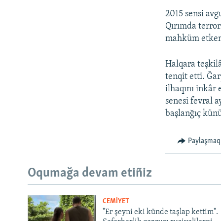
2015 sensi av
Qırımda terrori
mahküm etken 
Halqara teşkilâ
tenqit etti. Ğa
ilhaqını inkâr
senesi fevral 
başlanğıç künü
Paylaşmaq
Oqumağa devam etiñiz
CEMİYET
"Er şeyni eki künde taşlap kettim".