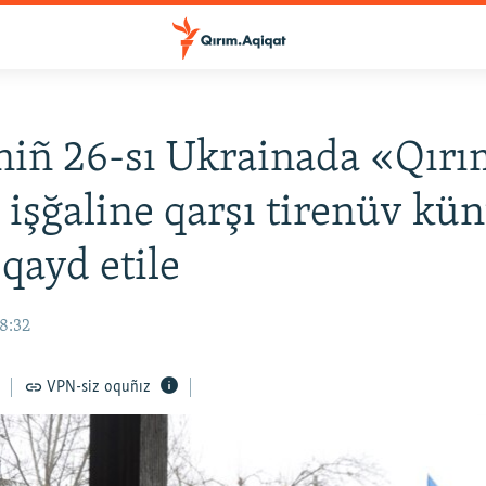
niñ 26-sı Ukrainada «Qır
 işğaline qarşı tirenüv kü
 qayd etile
08:32
VPN-siz oquñız