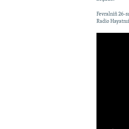
Fevralniñ 26-s
Radio Hayatnıñ