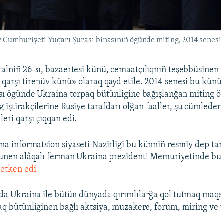
 Cumhuriyeti Yuqarı Şurası binasınıñ ögünde miting, 2014 senesi 
alniñ 26-sı, bazaertesi künü, cemaatçılıqnıñ teşebbüsinen
e qarşı tirenüv künü» olaraq qayd etile. 2014 senesi bu kün
sı ögünde Ukraina torpaq bütünligine bağışlanğan miting ö
 iştirakçilerine Rusiye tarafdarı olğan faaller, şu cümleden
lleri qarşı çıqqan edi.
na informatsion siyaseti Nazirligi bu künniñ resmiy dep t
bunen alâqalı ferman Ukraina prezidenti Memuriyetinde b
etken edi.
da Ukraina ile bütün dünyada qırımlılarğa qol tutmaq maq
aq bütünliginen bağlı aktsiya, muzakere, forum, miring ve 