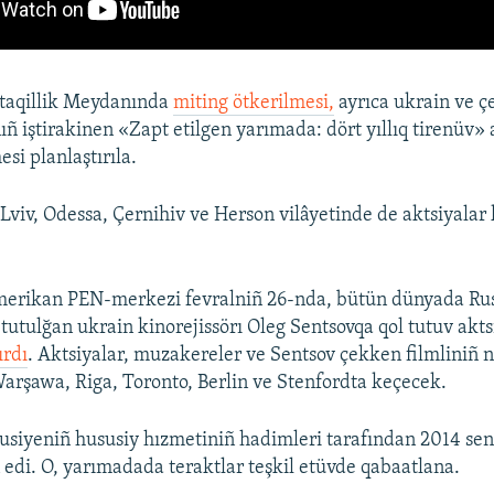
taqillik Meydanında
miting ötkerilmesi,
ayrıca ukrain ve çe
ñ iştirakinen «Zapt etilgen yarımada: dört yıllıq tirenüv» 
si planlaştırıla.
viv, Odessa, Çernihiv ve Herson vilâyetinde de aktsiyalar 
amerikan PEN-merkezi fevralniñ 26-nda, bütün dünyada Ru
tutulğan ukrain kinorejissörı Oleg Sentsovqa qol tutuv akts
ırdı
. Aktsiyalar, muzakereler ve Sentsov çekken filmliniñ 
Warşawa, Riga, Toronto, Berlin ve Stenfordta keçecek.
usiyeniñ hususiy hızmetiniñ hadimleri tarafından 2014 se
n edi. O, yarımadada teraktlar teşkil etüvde qabaatlana.