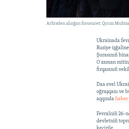
Arhivden alınğan forosuret: Qırım Muhtar
Ukrainada fevr
Rusiye işğalin
Şurasınıñ bina
O zaman miting
firqasınıñ veki
Daa evel Ukrai
oğraşqanı ve 
aqqında
haber 
Fevralniñ 26-n
devletniñ topr
keçirile.