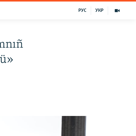
РУС
УКР
ımnıñ
nü»