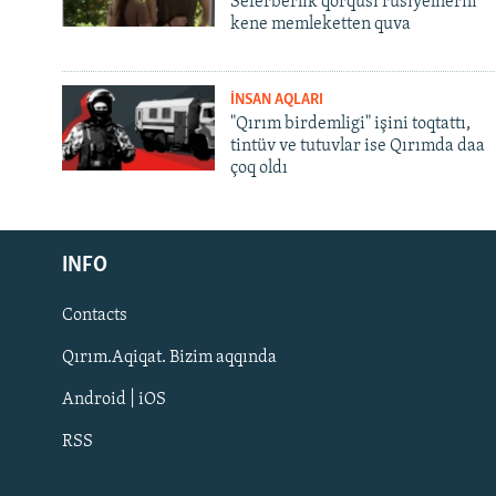
Seferberlik qorqusı rusiyelilerni
kene memleketten quva
İNSAN AQLARI
"Qırım birdemligi" işini toqtattı,
tintüv ve tutuvlar ise Qırımda daa
çoq oldı
Русский
INFO
Українською
Contacts
QOŞULIÑIZ!
Qırım.Aqiqat. Bizim aqqında
Android | iOS
RSS
RFE/RS bütün saytları