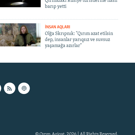
Qırımdaki Rusiye turistlerine nasıl
barıp yetti
İNSAN AQLARI
Olğa Skrıpnık: "Qırım azat etilsin
dep, insanlar yarıqsız ve suvsuz
yaşamağa azırlar"
© Qırım.Aqiqat, 2026 | All Rights Reserved.