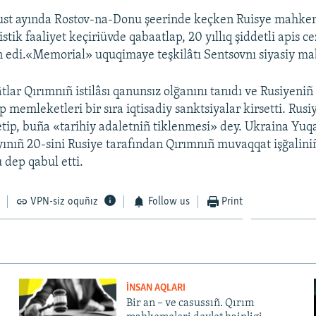
gust ayında Rostov-na-Donu şeerinde keçken Ruisye mahke
stik faaliyet keçiriüvde qabaatlap, 20 yıllıq şiddetli apis c
edi.«Memorial» uquqimaye teşkilâtı Sentsovnı siyasiy mab
tlar Qırımnıñ istilâsı qanunsız olğanını tanıdı ve Rusiyeniñ
rp memleketleri bir sıra iqtisadiy sanktsiyalar kirsetti. Rus
 etip, buña «tarihiy adaletniñ tiklenmesi» dey. Ukraina Yuq
ayınıñ 20-sini Rusiye tarafından Qırımnıñ muvaqqat işğalini
 dep qabul etti.
VPN-siz oquñız
Follow us
Print
İNSAN AQLARI
Bir an – ve casussıñ. Qırım