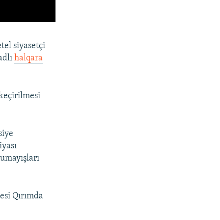
tel siyasetçi
adlı
halqara
keçirilmesi
siye
iyası
numayışları
nesi Qırımda