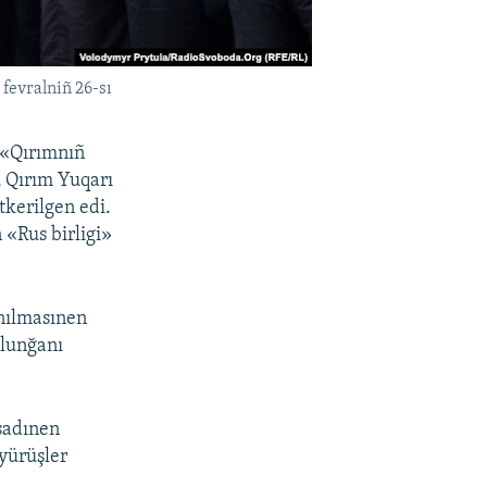
fevralniñ 26-sı
 «Qırımnıñ
ü Qırım Yuqarı
tkerilgen edi.
 «Rus birligi»
anılmasınen
ulunğanı
sadınen
yürüşler