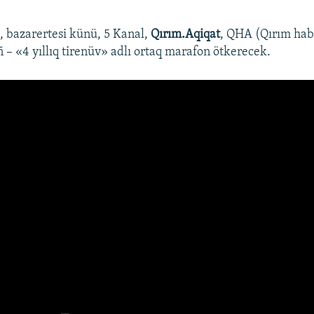
ı, bazarertesi künü, 5 Kanal,
Qırım.Aqiqat
, QHA (Qırım habe
 – «4 yıllıq tirenüv» adlı ortaq marafon ötkerecek.