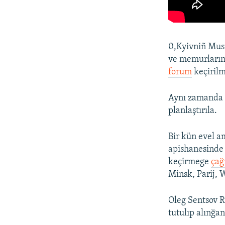
0,Kyivniñ Mus
ve memurlarını
forum
keçirilme
Aynı zamanda L
planlaştırıla.
Bir kün evel 
apishanesinde 
keçirmege
çağ
Minsk, Parij, 
Oleg Sentsov R
tutulıp alınğa