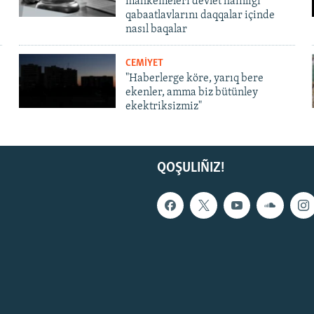
mahkemeleri devlet hainligi
qabaatlavlarını daqqalar içinde
nasıl baqalar
CEMİYET
"Haberlerge köre, yarıq bere
ekenler, amma biz bütünley
ekektriksizmiz"
QOŞULIÑIZ!