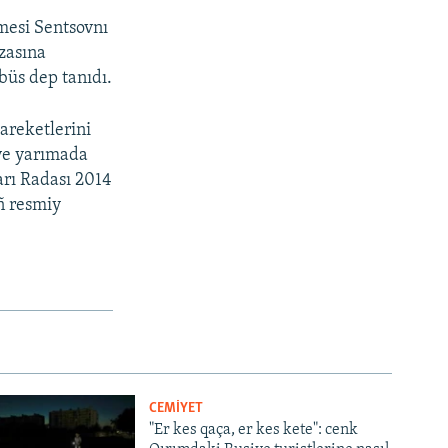
mesi Sentsovnı
ezasına
üs dep tanıdı.
 areketlerini
iye yarımada
arı Radası 2014
ñ resmiy
CEMİYET
"Er kes qaça, er kes kete": cenk