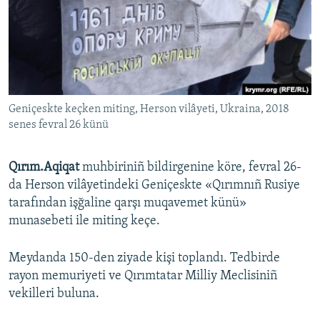
Русский
Українською
QOŞULIÑIZ!
Geniçeskte keçken miting, Herson vilâyeti, Ukraina, 2018
senes fevral 26 künü
RFE/RS bütün saytları
Qırım.Aqiqat
muhbiriniñ bildirgenine köre, fevral 26-
da Herson vilâyetindeki Geniçeskte «Qırımnıñ Rusiye
tarafından işğaline qarşı muqavemet künü»
munasebeti ile miting keçe.
Meydanda 150-den ziyade kişi toplandı. Tedbirde
rayon memuriyeti ve Qırımtatar Milliy Meclisiniñ
vekilleri buluna.