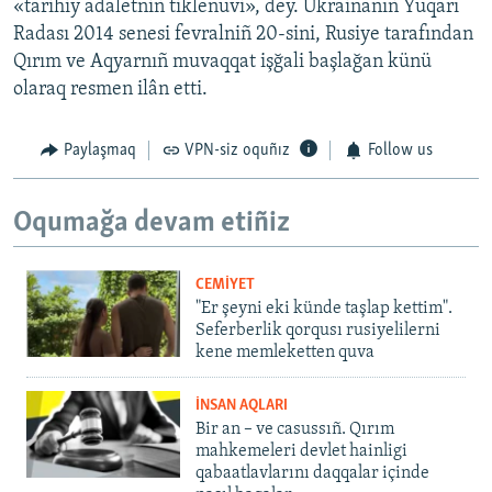
«tarihiy adaletniñ tiklenüvi», dey. Ukrainanıñ Yuqarı
Radası 2014 senesi fevralniñ 20-sini, Rusiye tarafından
Qırım ve Aqyarnıñ muvaqqat işğali başlağan künü
olaraq resmen ilân etti.
Paylaşmaq
VPN-siz oquñız
Follow us
Oqumağa devam etiñiz
CEMİYET
"Er şeyni eki künde taşlap kettim".
Seferberlik qorqusı rusiyelilerni
kene memleketten quva
İNSAN AQLARI
Bir an – ve casussıñ. Qırım
mahkemeleri devlet hainligi
qabaatlavlarını daqqalar içinde