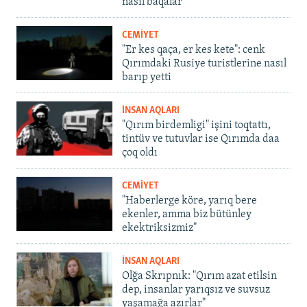
nasıl baqalar
CEMİYET
"Er kes qaça, er kes kete": cenk
Qırımdaki Rusiye turistlerine nasıl
barıp yetti
İNSAN AQLARI
"Qırım birdemligi" işini toqtattı,
tintüv ve tutuvlar ise Qırımda daa
çoq oldı
CEMİYET
"Haberlerge köre, yarıq bere
ekenler, amma biz bütünley
ekektriksizmiz"
İNSAN AQLARI
Olğa Skrıpnık: "Qırım azat etilsin
dep, insanlar yarıqsız ve suvsuz
yaşamağa azırlar"