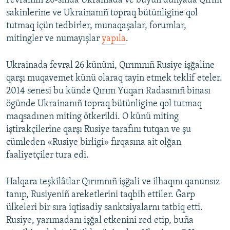
Fevralniñ 26-sında Ukrainada ve büyün dünyada Qırım
sakinlerine ve Ukrainanıñ topraq bütünligine qol
tutmaq içün tedbirler, munaqaşalar, forumlar,
mitingler ve numayışlar
yapıla
.
Ukrainada fevral 26 kününi, Qırımnıñ Rusiye işğaline
qarşı muqavemet künü olaraq tayin etmek teklif eteler.
2014 senesi bu künde Qırım Yuqarı Radasınıñ binası
ögünde Ukrainanıñ topraq bütünligine qol tutmaq
maqsadınen miting ötkerildi. O künü miting
iştirakçilerine qarşı Rusiye tarafını tutqan ve şu
cümleden «Rusiye birligi» fırqasına ait olğan
faaliyetçiler tura edi.
Halqara teşkilâtlar Qırımnıñ işğali ve ilhaqını qanunsız
tanıp, Rusiyeniñ areketlerini taqbih ettiler. Ğarp
ülkeleri bir sıra iqtisadiy sanktsiyalarnı tatbiq etti.
Rusiye, yarımadanı işğal etkenini red etip, buña