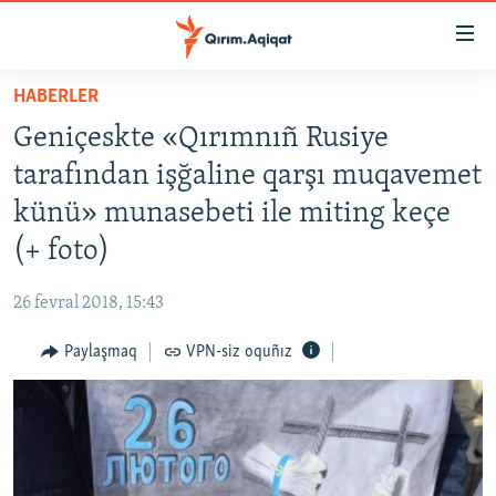
Link
açıqlığı
Esas
HABERLER
mündericege
HABERLER
Geniçeskte «Qırımnıñ Rusiye
qaytmaq
SİYASET
Baş
tarafından işğaline qarşı muqavemet
İQTİSADİYAT
navigatsiyağa
künü» munasebeti ile miting keçe
qaytmaq
CEMİYET
(+ foto)
Qıdıruvğa
MEDENİYET
qaytmaq
26 fevral 2018, 15:43
İNSAN AQLARI
Paylaşmaq
VPN-siz oquñız
VİDEO
SÜRET
BLOGLAR
FİKİR