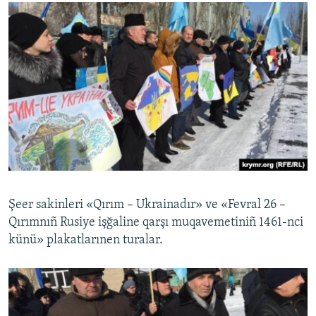
Şeer sakinleri «Qırım – Ukrainadır» ve «Fevral 26 –
Qırımnıñ Rusiye işğaline qarşı muqavemetiniñ 1461-nci
künü» plakatlarınen turalar.