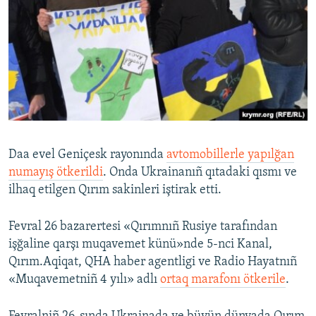
Daa evel Geniçesk rayonında
avtomobillerle yapılğan
numayış ötkerildi
. Onda Ukrainanıñ qıtadaki qısmı ve
ilhaq etilgen Qırım sakinleri iştirak etti.
Fevral 26 bazarertesi «Qırımnıñ Rusiye tarafından
işğaline qarşı muqavemet künü»nde 5-nci Kanal,
Qırım.Aqiqat, QHA haber agentligi ve Radio Hayatnıñ
«Muqavemetniñ 4 yılı» adlı
ortaq marafonı ötkerile
.