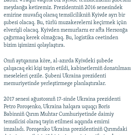
Babin: «Yaqın vaqıtta biz Kyivde temsilcilikniñ şubesini
meydanğa ketiremiz. Prezidentniñ 2016 senesindek
Русский
emirine muvafıq olaraq temsilcilikniñ Kyivde ayrı bir
Українською
şubesi olacaq. Bu, türlü muzakerelerni keçirmek içün
elverişli olacaq. Kyivden memurlarnı er afta Hersonğa
çağırmaq kerek olmağcaq. Bu, logistika ceetinden
QOŞULIÑIZ!
bizim işimizni qolaylaştıra.
Onıñ aytqanına köre, al-azırda Kyivdeki şubede
RFE/RS bütün saytları
çalışacaq eki kişi tayin etildi, kabinetlerniñ donatılması
meseleleri çezile. Şubeni Ukraina prezidenti
memuriyetinde yerleştirmege planlaştıralar.
2017 senesi ağustosnıñ 17-sinde Ukraina prezidenti
Petro Poroşenko, Ukraina halqara uquqçı Boris
Babinniñ Qırım Muhtar Cumhuriyetinde daimiy
temsilcisi olaraq tayin etilmesi aqqında emirni
imzaladı. Poroşenko Ukraina prezidentiniñ Qırımdaki