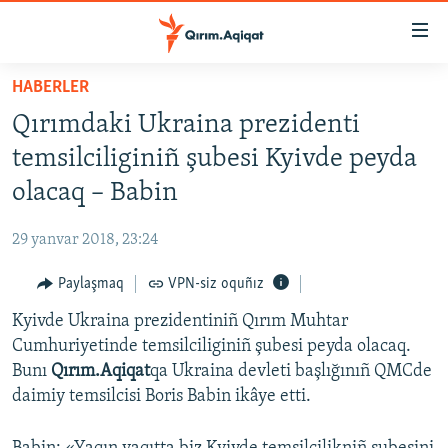
Link
açıqlığı
Esas
HABERLER
mündericege
HABERLER
Qırımdaki Ukraina prezidenti
qaytmaq
SİYASET
Baş
temsilciliginiñ şubesi Kyivde peyda
İQTİSADİYAT
navigatsiyağa
olacaq – Babin
qaytmaq
CEMİYET
Qıdıruvğa
29 yanvar 2018, 23:24
MEDENİYET
qaytmaq
Paylaşmaq
VPN-siz oquñız
İNSAN AQLARI
Kyivde Ukraina prezidentiniñ Qırım Muhtar
VİDEO
Cumhuriyetinde temsilciliginiñ şubesi peyda olacaq.
SÜRET
Bunı
Qırım.Aqiqat
qa Ukraina devleti başlığınıñ QMCde
BLOGLAR
daimiy temsilcisi Boris Babin ikâye etti.
FİKİR