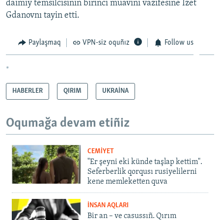
daimiy temsilcisiniñ birinci muavini vazifesine İzet
Gdanovnı tayin etti.
Paylaşmaq
VPN-siz oquñız
Follow us
*
HABERLER
QIRIM
UKRAİNA
Oqumağa devam etiñiz
CEMİYET
"Er şeyni eki künde taşlap kettim".
Seferberlik qorqusı rusiyelilerni
kene memleketten quva
İNSAN AQLARI
Bir an – ve casussıñ. Qırım