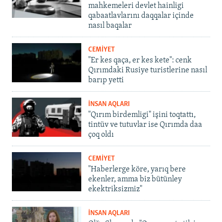
mahkemeleri devlet hainligi
qabaatlavlarını daqqalar içinde
nasıl baqalar
CEMİYET
"Er kes qaça, er kes kete": cenk
Qırımdaki Rusiye turistlerine nasıl
barıp yetti
İNSAN AQLARI
"Qırım birdemligi" işini toqtattı,
tintüv ve tutuvlar ise Qırımda daa
çoq oldı
CEMİYET
"Haberlerge köre, yarıq bere
ekenler, amma biz bütünley
ekektriksizmiz"
İNSAN AQLARI