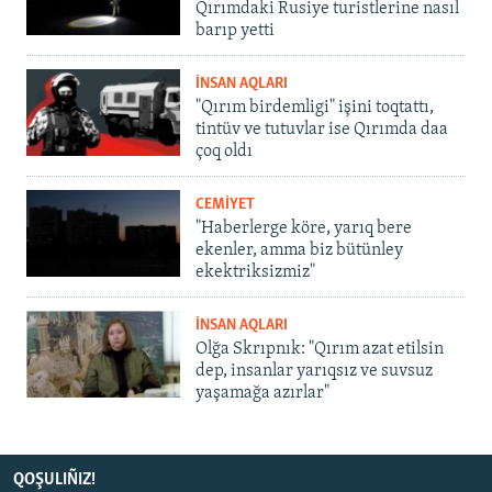
Qırımdaki Rusiye turistlerine nasıl
barıp yetti
İNSAN AQLARI
"Qırım birdemligi" işini toqtattı,
tintüv ve tutuvlar ise Qırımda daa
çoq oldı
CEMİYET
"Haberlerge köre, yarıq bere
ekenler, amma biz bütünley
ekektriksizmiz"
İNSAN AQLARI
Olğa Skrıpnık: "Qırım azat etilsin
dep, insanlar yarıqsız ve suvsuz
yaşamağa azırlar"
QOŞULIÑIZ!