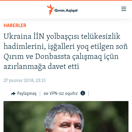
Link
açıqlığı
Esas
HABERLER
mündericege
HABERLER
Ukraina İİN yolbaşçısı telükesizlik
qaytmaq
SİYASET
Baş
hadimlerini, işğalleri yoq etilgen soñ
İQTİSADİYAT
navigatsiyağa
Qırım ve Donbassta çalışmaq içün
qaytmaq
CEMİYET
azırlanmağa davet etti
Qıdıruvğa
MEDENİYET
qaytmaq
27 yanvar 2018, 23:13
İNSAN AQLARI
Paylaşmaq
VPN-siz oquñız
VİDEO
SÜRET
BLOGLAR
FİKİR