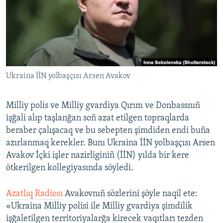
Русский
Українською
QOŞULIÑIZ!
Ukraina İİN yolbaşçısı Arsen Avakov
Milliy polis ve Milliy gvardiya Qırım ve Donbassnıñ
RFE/RS bütün saytları
işğali alıp taşlanğan soñ azat etilgen topraqlarda
beraber çalışacaq ve bu sebepten şimdiden endi buña
azırlanmaq kerekler. Bunı Ukraina İİN yolbaşçısı Arsen
Avakov İçki işler nazirliginiñ (İİN) yılda bir kere
ötkerilgen kollegiyasında söyledi.
Azatlıq Radiosı
Avakovnıñ sözlerini şöyle naqil ete:
«Ukraina Milliy polisi ile Milliy gvardiya şimdilik
işğaletilgen territoriyalarğa kirecek vaqıtları tezden