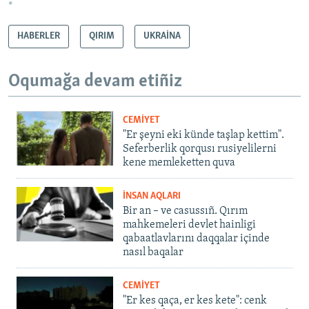
*
HABERLER
QIRIM
UKRAİNA
Oqumağa devam etiñiz
CEMİYET
"Er şeyni eki künde taşlap kettim".
Seferberlik qorqusı rusiyelilerni
kene memleketten quva
İNSAN AQLARI
Bir an – ve casussıñ. Qırım
mahkemeleri devlet hainligi
qabaatlavlarını daqqalar içinde
nasıl baqalar
CEMİYET
"Er kes qaça, er kes kete": cenk