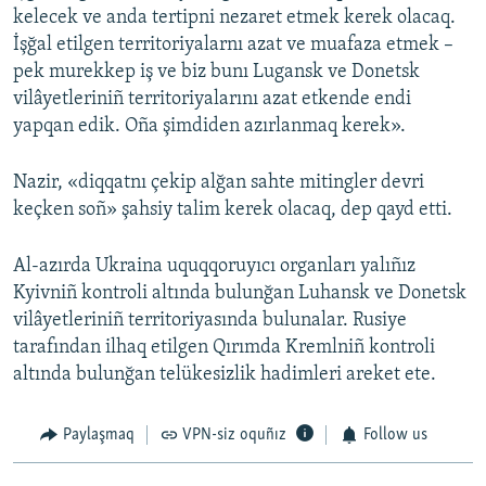
kelecek ve anda tertipni nezaret etmek kerek olacaq.
İşğal etilgen territoriyalarnı azat ve muafaza etmek –
pek murekkep iş ve biz bunı Lugansk ve Donetsk
vilâyetleriniñ territoriyalarını azat etkende endi
yapqan edik. Oña şimdiden azırlanmaq kerek».
Nazir, «diqqatnı çekip alğan sahte mitingler devri
keçken soñ» şahsiy talim kerek olacaq, dep qayd etti.
Al-azırda Ukraina uquqqoruyıcı organları yalıñız
Kyivniñ kontroli altında bulunğan Luhansk ve Donetsk
vilâyetleriniñ territoriyasında bulunalar. Rusiye
tarafından ilhaq etilgen Qırımda Kremlniñ kontroli
altında bulunğan telükesizlik hadimleri areket ete.
Paylaşmaq
VPN-siz oquñız
Follow us