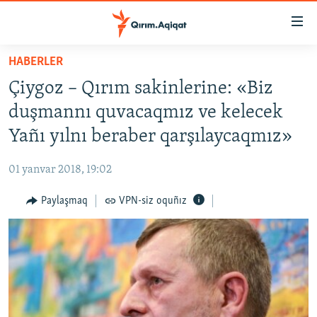
Link
açıqlığı
Esas
HABERLER
mündericege
HABERLER
Çiygoz – Qırım sakinlerine: «Biz
qaytmaq
SİYASET
Baş
duşmannı quvacaqmız ve kelecek
İQTİSADİYAT
navigatsiyağa
Yañı yılnı beraber qarşılaycaqmız»
qaytmaq
CEMİYET
Qıdıruvğa
01 yanvar 2018, 19:02
MEDENİYET
qaytmaq
Paylaşmaq
VPN-siz oquñız
İNSAN AQLARI
VİDEO
SÜRET
BLOGLAR
FİKİR