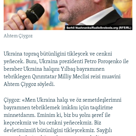
Русский
Українською
Ahtem Çiygoz
QOŞULIÑIZ!
Ukraina topraq bütünligini tikleycek ve cenkni
yeñecek. Bunı, Ukraina prezidenti Petro Poroşenko ile
RFE/RS bütün saytları
beraber Ukraina halqını Yılbaş bayramınen
tebriklegen Qırımtatar Milliy Meclisi reisi muavini
Ahtem Çiygoz söyledi.
Çiygoz: «Men Ukraina halqı ve öz semetdeşlerimni
bayramnen tebriklemek imkânı içün taqdirime
minnetdarım. Eminim ki, biz bu yolnı şeref ile
keçecekmiz ve bu cenkni yeñecekmiz. Biz
devletimizniñ bütünligini tikleycekmiz. Sayğılı