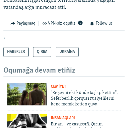
Donbassnıñ işğal etilgen territoriyalarında yaşağan
vatandaşlarğa muracaat etti.
Paylaşmaq
VPN-siz oquñız
Follow us
*
HABERLER
QIRIM
UKRAİNA
Oqumağa devam etiñiz
CEMİYET
"Er şeyni eki künde taşlap kettim".
Seferberlik qorqusı rusiyelilerni
kene memleketten quva
İNSAN AQLARI
Bir an – ve casussıñ. Qırım