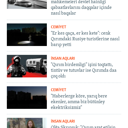
mahkemeleri devlet hainligi
qabaatlavlarını daqqalar içinde
nasıl baqalar
CEMİYET
"Er kes qaça, er kes kete": cenk
Qırımdaki Rusiye turistlerine nasıl
barıp yetti
İNSAN AQLARI
"Qırım birdemligi" işini toqtattı,
tintüv ve tutuvlar ise Qırımda daa
çoq oldı
CEMİYET
"Haberlerge köre, yarıq bere
ekenler, amma biz bütünley
ekektriksizmiz"
İNSAN AQLARI
Olğa Skrıpnık: "Qırım azat etilsin