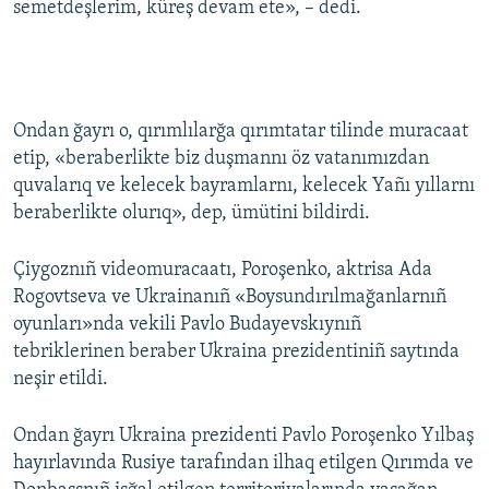
semetdeşlerim, küreş devam ete», – dedi.
Ondan ğayrı o, qırımlılarğa qırımtatar tilinde muracaat
etip, «beraberlikte biz duşmannı öz vatanımızdan
quvalarıq ve kelecek bayramlarnı, kelecek Yañı yıllarnı
beraberlikte olurıq», dep, ümütini bildirdi.
Çiygoznıñ videomuracaatı, Poroşenko, aktrisa Ada
Rogovtseva ve Ukrainanıñ «Boysundırılmağanlarnıñ
oyunları»nda vekili Pavlo Budayevskıynıñ
tebriklerinen beraber Ukraina prezidentiniñ saytında
neşir etildi.
Ondan ğayrı Ukraina prezidenti Pavlo Poroşenko Yılbaş
hayırlavında Rusiye tarafından ilhaq etilgen Qırımda ve