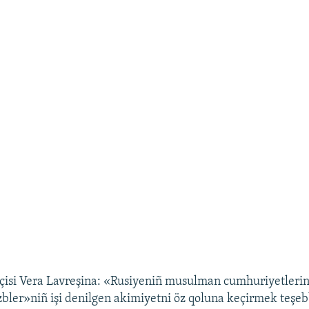
tçisi Vera Lavreşina: «Rusiyeniñ musulman cumhuriyetleri
zbler»niñ işi denilgen akimiyetni öz qoluna keçirmek teşe