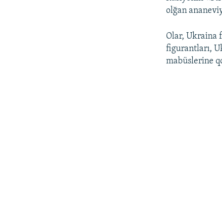
olğan ananeviy
Olar, Ukraina f
figurantları, 
mabüslerine qol