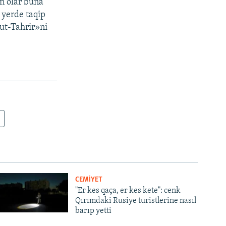
in olar buña
z yerde taqip
ut-Tahrir»ni
CEMİYET
"Er kes qaça, er kes kete": cenk
Qırımdaki Rusiye turistlerine nasıl
barıp yetti