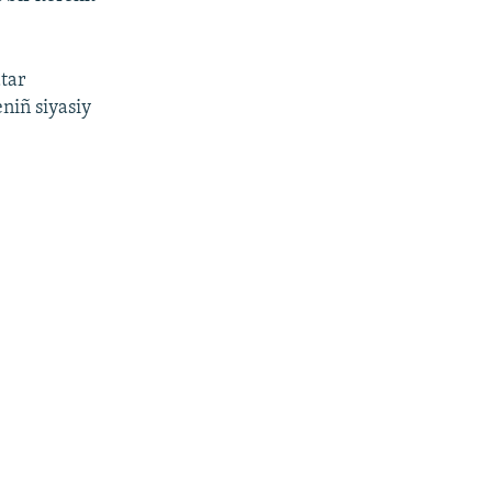
atar
niñ siyasiy