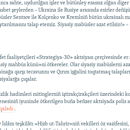
nca sahte, uydurılğan işler ve bütünley esassız olğan diger 
bet şeylerden – Ukraina ile Rusiye arasında esirler deñişü
büsler Sentsov ile Kolçenko ve Kremlniñ bütün ukrainalı m
tarılmasını talap etemiz. Siyasiy mabüsler azat etilsin!» – 
et faaliyetçileri «Strategiya-30» aktsiyası çerçivesinde er
iy mahbüs künü»ni ötkereler. Olar siyasiy mabüslerni az
inağa qarşı tecavuzını ve Qırım işğalini toqtatmaq talapları
siyalarğa çıqalar.
zlik hadimleri mitinglerniñ iştirakçirakçileri üzerindeki ko
enesiniñ iyuninde ötkerilgen buña beñzer aktsiyada polis a
qaladı
.
 İslâm teşkilâtı «Hizb ut-Tahrir»niñ vekilleri öz vazifesini