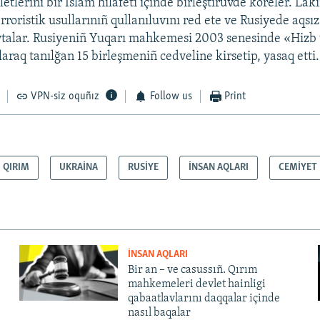
lerini bir İslam hilâfeti içinde birleştirüvde köreler. Lâk
rroristik usullarınıñ qullanıluvını red ete ve Rusiyede aqsı
aytalar. Rusiyeniñ Yuqarı mahkemesi 2003 senesinde «Hizb 
laraq tanılğan 15 birleşmeniñ cedveline kirsetip, yasaq etti.
VPN-siz oquñız
Follow us
Print
QIRIM
UKRAİNA
RUSİYE
İNSAN AQLARI
CEMİYET
İNSAN AQLARI
Bir an – ve casussıñ. Qırım
mahkemeleri devlet hainligi
qabaatlavlarını daqqalar içinde
nasıl baqalar