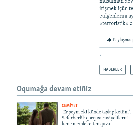
musulman devlet
irişmek içün te
etilgenlerini 
«terroristik» o
Paylaşmaq
*
HABERLER
Oqumağa devam etiñiz
CEMİYET
"Er şeyni eki künde taşlap kettim".
Seferberlik qorqusı rusiyelilerni
kene memleketten quva