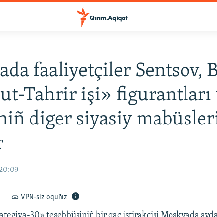
da faaliyetçiler Sentsov, 
ut-Tahrir işi» figurantları
iñ diger siyasiy mabüsler
r
 20:09
VPN-siz oquñız
ategiya-30» teşebbüsiniñ bir qaç iştirakçisi Moskvada ayda