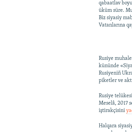
qabaatlav boyu
üküm süre. Mus
Biz siyasiy ma
Vatanlarına qay
Rusiye muhalef
kününde «Siyas
Rusiyeniñ Ukra
piketler ve akt
Rusiye telükesi
Meselâ, 2017 s
iştirakçisini
ya
Halqara siyasiy