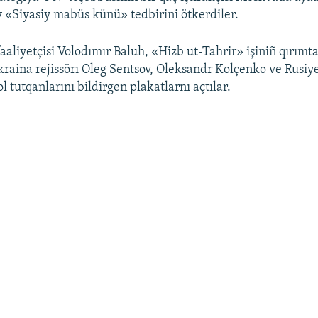
 «Siyasiy mabüs künü» tedbirini ötkerdiler.
aaliyetçisi Volodımır Baluh, «Hizb ut-Tahrir» işiniñ qırımt
Ukraina rejissörı Oleg Sentsov, Oleksandr Kolçenko ve Rusiye
 tutqanlarını bildirgen plakatlarnı açtılar.