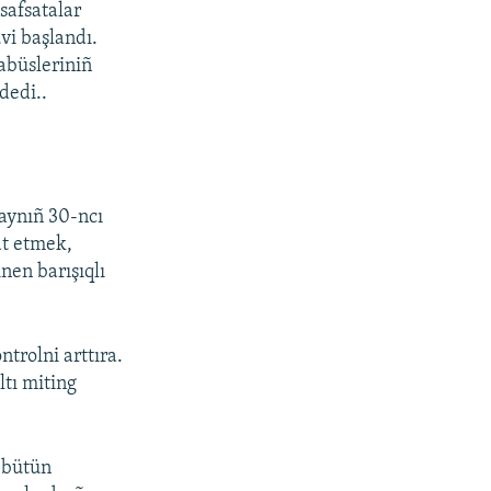
safsatalar
vi başlandı.
abüsleriniñ
dedi..
 aynıñ 30-ncı
at etmek,
nen barışıqlı
ntrolni arttıra.
ltı miting
, bütün