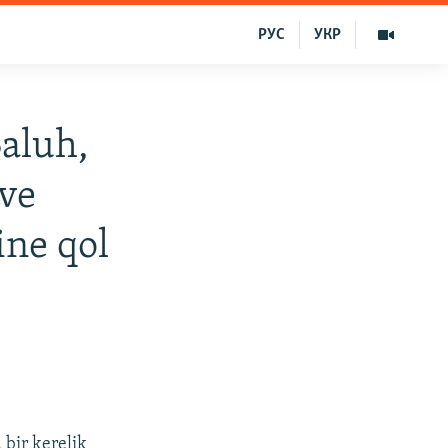
РУС
УКР
Baluh,
 ve
ine qol
 bir kerelik