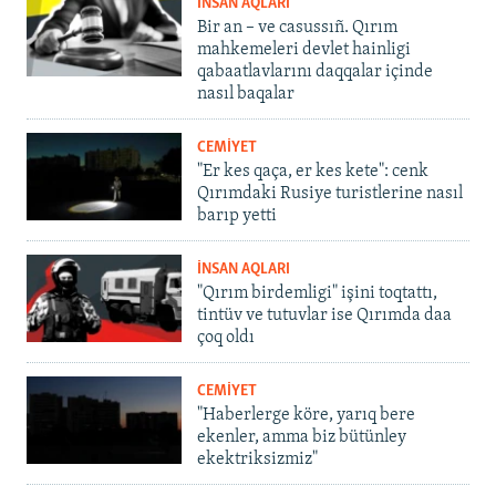
İNSAN AQLARI
Bir an – ve casussıñ. Qırım
mahkemeleri devlet hainligi
qabaatlavlarını daqqalar içinde
nasıl baqalar
CEMİYET
"Er kes qaça, er kes kete": cenk
Qırımdaki Rusiye turistlerine nasıl
barıp yetti
İNSAN AQLARI
"Qırım birdemligi" işini toqtattı,
tintüv ve tutuvlar ise Qırımda daa
çoq oldı
CEMİYET
"Haberlerge köre, yarıq bere
ekenler, amma biz bütünley
ekektriksizmiz"