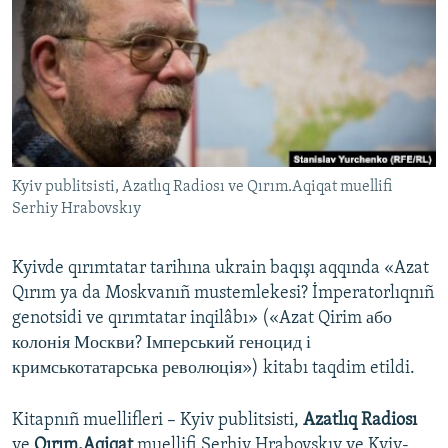
Русский
Українською
QOŞULIÑIZ!
Kyiv publitsisti, Azatlıq Radiosı ve Qırım.Aqiqat muellifi
Serhiy Hrabovskıy
RFE/RS bütün saytları
Kyivde qırımtatar tarihına ukrain baqışı aqqında «Azat
Qırım ya da Moskvanıñ mustemlekesi? İmperatorlıqnıñ
genotsidi ve qırımtatar inqilâbı» («Azat Qirim або
колонія Москви? Імперський геноцид і
кримськотатарська революція») kitabı taqdim etildi.
Kitapnıñ muellifleri – Kyiv publitsisti,
Azatlıq Radiosı
ve
Qırım.Aqiqat
muellifi Serhiy Hrabovskıy ve Kyiv-