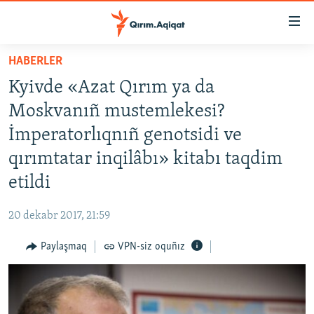
Link
açıqlığı
Esas
HABERLER
mündericege
HABERLER
Kyivde «Azat Qırım ya da
qaytmaq
SİYASET
Baş
Moskvanıñ mustemlekesi?
İQTİSADİYAT
navigatsiyağa
İmperatorlıqnıñ genotsidi ve
qaytmaq
CEMİYET
qırımtatar inqilâbı» kitabı taqdim
Qıdıruvğa
MEDENİYET
qaytmaq
etildi
İNSAN AQLARI
20 dekabr 2017, 21:59
VİDEO
Paylaşmaq
VPN-siz oquñız
SÜRET
BLOGLAR
FİKİR