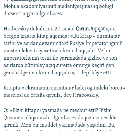
Mohıla akademiyasınıñ medeniyetşınaslıq bölügi
dotsenti aqyarlı İgor Losev.
Hrabovskıy dekabrniñ 20-sinde
Qırım.Aqiqat
içün
bergen izaatta kitap aqqında: «Bu kitap – qırımtatar
tarihı ve asırlar devamındaki Rusiye İmperatorlığınıñ
mustemlekeci siyasetine ukrain baqışıdır. Ve bu
imperatorlıqnıñ tesiri ile yarımadada gizlice ve soñ
asırlarda bütünley açıq surette ömürge keçirilgen
genotsidge de ukrain baqışıdır», – dep ikâye etti.
Kitapta «Ukrainanıñ qırımtatar halqı ögündeki borcu»
meselesi de ortağa qoyula, dey Hrabovskıy.
O: «Bizni kitapnı yazmağa ne mecbur etti? Bizim
Qırmnen alâqamızdır. İgor Losev doquzıncı nesilde
qırımlı. Men bir muddet yarımadada yaşadım. Bu,