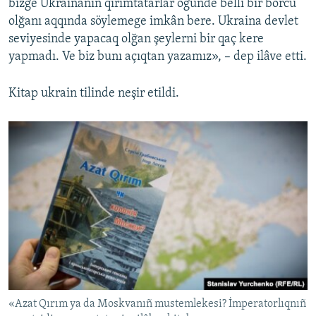
bizge Ukrainanıñ qırımtatarlar ögünde belli bir borcu
olğanı aqqında söylemege imkân bere. Ukraina devlet
seviyesinde yapacaq olğan şeylerni bir qaç kere
yapmadı. Ve biz bunı açıqtan yazamız», – dep ilâve etti.
Kitap ukrain tilinde neşir etildi.
«Azat Qırım ya da Moskvanıñ mustemlekesi? İmperatorlıqnıñ