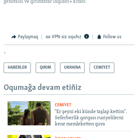
genotsidi ve qırımtatar inqilâbı» kitabı
Paylaşmaq
VPN-siz oquñız
Follow us
*
HABERLER
QIRIM
UKRAİNA
CEMİYET
Oqumağa devam etiñiz
CEMİYET
"Er şeyni eki künde taşlap kettim".
Seferberlik qorqusı rusiyelilerni
kene memleketten quva