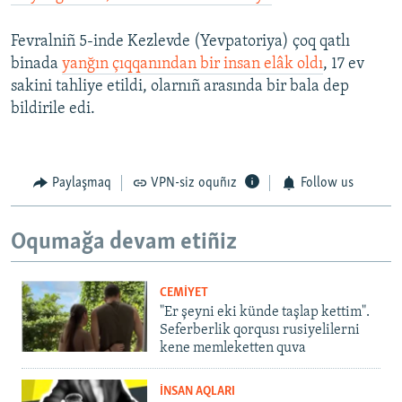
Fevralniñ 5-inde Kezlevde (Yevpatoriya) çoq qatlı
binada
yanğın çıqqanından bir insan elâk oldı
, 17 ev
sakini tahliye etildi, olarnıñ arasında bir bala dep
bildirile edi.
Paylaşmaq
VPN-siz oquñız
Follow us
Oqumağa devam etiñiz
CEMİYET
"Er şeyni eki künde taşlap kettim".
Seferberlik qorqusı rusiyelilerni
kene memleketten quva
İNSAN AQLARI