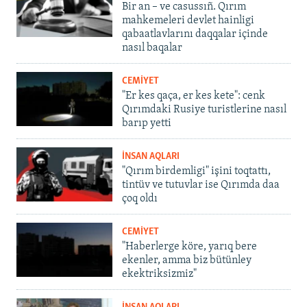
Bir an – ve casussıñ. Qırım
mahkemeleri devlet hainligi
qabaatlavlarını daqqalar içinde
nasıl baqalar
CEMİYET
"Er kes qaça, er kes kete": cenk
Qırımdaki Rusiye turistlerine nasıl
barıp yetti
İNSAN AQLARI
"Qırım birdemligi" işini toqtattı,
tintüv ve tutuvlar ise Qırımda daa
çoq oldı
CEMİYET
"Haberlerge köre, yarıq bere
ekenler, amma biz bütünley
ekektriksizmiz"