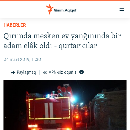
Link
açıqlığı
Esas
HABERLER
mündericege
HABERLER
Qırımda mesken ev yanğınında bir
qaytmaq
SİYASET
Baş
adam elâk oldı - qurtarıcılar
İQTİSADİYAT
navigatsiyağa
qaytmaq
04 mart 2019, 11:30
CEMİYET
Qıdıruvğa
MEDENİYET
Paylaşmaq
VPN-siz oquñız
qaytmaq
İNSAN AQLARI
VİDEO
SÜRET
BLOGLAR
FİKİR