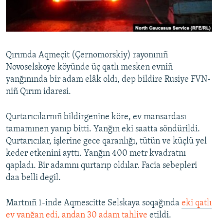
Русский
Українською
Qırımda Aqmeçit (Çernomorskiy) rayonınıñ
QOŞULIÑIZ!
Novoselskoye köyünde üç qatlı mesken evniñ
yanğınında bir adam elâk oldı, dep bildire Rusiye FVN-
niñ Qırım idaresi.
RFE/RS bütün saytları
Qurtarıcılarnıñ bildirgenine köre, ev mansardası
tamamınen yanıp bitti. Yanğın eki saatta söndürildi.
Qurtarıcılar, işlerine gece qaranlığı, tütün ve küçlü yel
keder etkenini ayttı. Yanğın 400 metr kvadratnı
qapladı. Bir adamnı qurtarıp oldılar. Facia sebepleri
daa belli degil.
Martnıñ 1-inde Aqmescitte Selskaya soqağında
eki qatlı
ev yanğan edi, andan 30 adam tahliye
etildi.