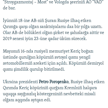
"Stroygazmontaj – Most" ve Vologda şeeriniñ AO "VAD"
de bar.
İyünniñ 18-ine AB-niñ Şurası Rusiye ilhaq etken
Qırımğa qarşı olğan sanktsiyalarnı daa bir yılğa uzattı.
Olar AB-de bölükleri olğan şirket ve şahıslarğa aittir ve
2019 senesi iyün 23-üne qadar üküm sürecek.
Mayısnıñ 16-nda rusiyeli memuriyet Keriç boğazı
üstünde qurulğan köpürniñ avtoyol qısmı yengil
avtomobillerniñ areketi içün açıldı. Köpürniñ demiryol
qısmı şimdilik qurulıp bitirilmedi.
Ukraina prezidenti
Petro
Poro
ş
enko
, Rusiye ilhaq etken
Qırımda Keriç köpüriniñ qurğanı Kremlniñ halqara
uquqqa sayğısızlıq köstergeniniñ nevbetteki misali
olğanı aqqında aytqan edi.