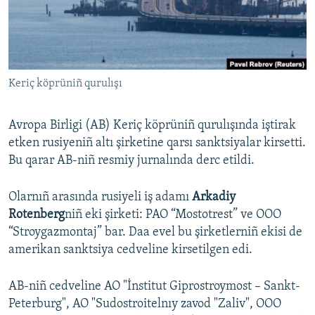
Русский
Українською
Keriç köprüniñ qurulışı
QOŞULIÑIZ!
Avropa Birligi (AB) Keriç köprüniñ qurulışında iştirak
etken rusiyeniñ altı şirketine qarsı sanktsiyalar kirsetti.
RFE/RS bütün saytları
Bu qarar AB-niñ resmiy jurnalında derc etildi.
Olarnıñ arasında rusiyeli iş adamı
Arkadiy
Rotenberg
niñ eki şirketi: PAO “Mostotrest” ve OOO
“Stroygazmontaj” bar. Daa evel bu şirketlerniñ ekisi de
amerikan sanktsiya cedveline kirsetilgen edi.
AB-niñ cedveline AO "İnstitut Giprostroymost – Sankt-
Peterburg", AO "Sudostroitelnıy zavod "Zaliv", OOO