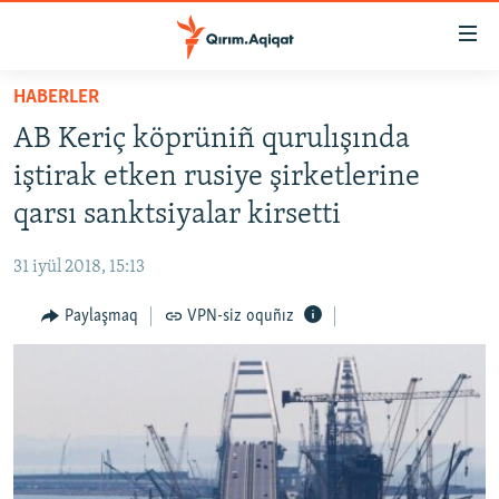
Link
açıqlığı
Esas
HABERLER
mündericege
HABERLER
AB Keriç köprüniñ qurulışında
qaytmaq
SİYASET
Baş
iştirak etken rusiye şirketlerine
İQTİSADİYAT
navigatsiyağa
qarsı sanktsiyalar kirsetti
qaytmaq
CEMİYET
Qıdıruvğa
31 iyül 2018, 15:13
MEDENİYET
qaytmaq
Paylaşmaq
VPN-siz oquñız
İNSAN AQLARI
VİDEO
SÜRET
BLOGLAR
FİKİR