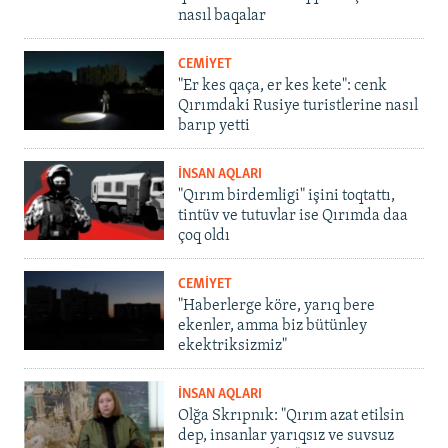
nasıl baqalar
CEMİYET
"Er kes qaça, er kes kete": cenk
Qırımdaki Rusiye turistlerine nasıl
barıp yetti
İNSAN AQLARI
"Qırım birdemligi" işini toqtattı,
tintüv ve tutuvlar ise Qırımda daa
çoq oldı
CEMİYET
"Haberlerge köre, yarıq bere
ekenler, amma biz bütünley
ekektriksizmiz"
İNSAN AQLARI
Olğa Skrıpnık: "Qırım azat etilsin
dep, insanlar yarıqsız ve suvsuz