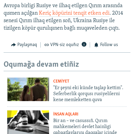
Avropa birligi Rusiye ve ilhaq etilgen Qırım arasında
qısmen açılğan
Keriç köpürini tenqit etken edi
. 2014
senesi Qırım ilhaq etilgen soñ, Ukraina Rusiye ile
tizilgen köpür qurulışınen bağlı muqaveleden çıqtı.
Paylaşmaq
VPN-siz oquñız
Follow us
Oqumağa devam etiñiz
CEMİYET
"Er şeyni eki künde taşlap kettim".
Seferberlik qorqusı rusiyelilerni
kene memleketten quva
İNSAN AQLARI
Bir an – ve casussıñ. Qırım
mahkemeleri devlet hainligi
qabaatlavlarını daqqalar içinde