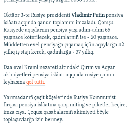
pensiyalılarnıñ yaşayış azğarı 8530 ruble.
Oktâbr 3-te Rusiye prezidenti
Vladimir Putin
pensiya
islâatı aqqında qanun toplamını imzaladı. Qomşu
Rusiyede aqaylarnıñ pensiya yaşı adım-adım 65
yaşınace köterilecek, qadınlarnıñ ise - 60 yaşınace.
Müddetten evel pensiyağa çıqamaq içün aqaylarğa 42
yıllıq iş stajı kerek, qadınlarğa - 37 yıllıq.
Daa evel Kreml nezareti altındaki Qırım ve Aqyar
akimiyetleri pensiya islâatı aqqında rusiye qanun
leyhasına
qol tuttı.
Yarımadanıñ çeşit köşelerinde Rusiye Kommunist
fırqası pensiya islâatına qarşı miting ve piketler keçire,
imza cıya. Çoqusı qasabalarnıñ akimiyeti böyle
toplaşuvlarğa izin bermey.