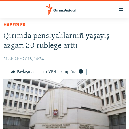
Link
açıqlığı
Esas
HABERLER
mündericege
HABERLER
Qırımda pensiyalılarnıñ yaşayış
qaytmaq
SİYASET
Baş
azğarı 30 rublege arttı
İQTİSADİYAT
navigatsiyağa
qaytmaq
31 oktâbr 2018, 16:34
CEMİYET
Qıdıruvğa
MEDENİYET
Paylaşmaq
VPN-siz oquñız
qaytmaq
İNSAN AQLARI
VİDEO
SÜRET
BLOGLAR
FİKİR