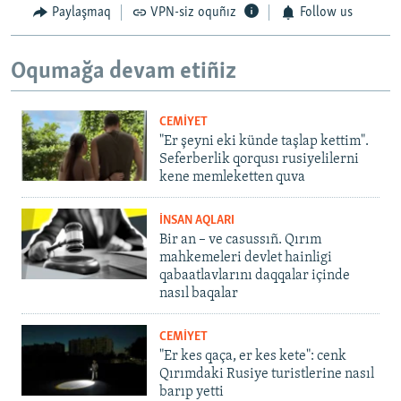
Paylaşmaq
VPN-siz oquñız
Follow us
Oqumağa devam etiñiz
CEMİYET
"Er şeyni eki künde taşlap kettim".
Seferberlik qorqusı rusiyelilerni
kene memleketten quva
İNSAN AQLARI
Bir an – ve casussıñ. Qırım
mahkemeleri devlet hainligi
qabaatlavlarını daqqalar içinde
nasıl baqalar
CEMİYET
"Er kes qaça, er kes kete": cenk
Qırımdaki Rusiye turistlerine nasıl
barıp yetti