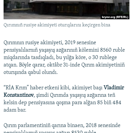
Русский
Українською
Qırımnıñ rusiye akimiyeti oturışlarını keçirgen bina
QOŞULIÑIZ!
Qırımnın rusiye akimiyeti, 2019 senesine
pensiyalılarnıñ yaşayış azğarınıñ kölemini 8560 ruble
miqdarında tasdıqladı, bu yılğa köre, o 30 rublege
RFE/RS bütün saytları
atqan. Böyle qarar, oktâbr 31-inde Qırım akimiyetiniñ
oturışında qabul olundı.
“RİA Krım” haber etkeni kibi, akimiyet başı
Vladimir
Konstantinov
, şimdi Qırımda yaşayış azğarına teñ
kelsin dep pensiyasına qoşma para alğan 85 biñ 484
adam bar.
Qırım parlamentiniñ qarına binaen, 2018 senesinde