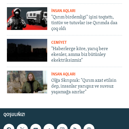
İNSAN AQLARI
"Qırım birdemligi" işini toqtattı,
tintüv ve tutuvlar ise Qırımda daa
çoq oldı
CEMİYET
"Haberlerge köre, yarıq bere
ekenler, amma biz bütünley
ekektriksizmiz"
İNSAN AQLARI
Olğa Skrıpnık: "Qırım azat etilsin
dep, insanlar yarıqsız ve suvsuz
yaşamağa azırlar"
QOŞULIÑIZ!