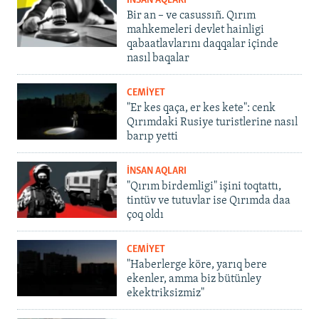
İNSAN AQLARI
Bir an – ve casussıñ. Qırım
mahkemeleri devlet hainligi
qabaatlavlarını daqqalar içinde
nasıl baqalar
CEMİYET
"Er kes qaça, er kes kete": cenk
Qırımdaki Rusiye turistlerine nasıl
barıp yetti
İNSAN AQLARI
"Qırım birdemligi" işini toqtattı,
tintüv ve tutuvlar ise Qırımda daa
çoq oldı
CEMİYET
"Haberlerge köre, yarıq bere
ekenler, amma biz bütünley
ekektriksizmiz"