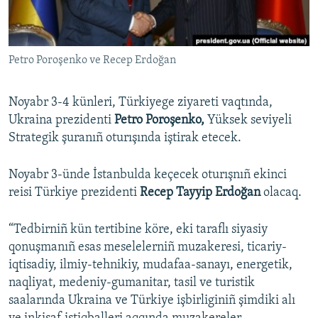
Русский
Українською
Petro Poroşenko ve Recep Erdoğan
QOŞULIÑIZ!
Noyabr 3-4 künleri, Türkiyege ziyareti vaqtında,
Ukraina prezidenti
Petro Poroşenko,
Yüksek seviyeli
Strategik şuranıñ oturışında iştirak etecek.
RFE/RS bütün saytları
Noyabr 3-ünde İstanbulda keçecek oturışnıñ ekinci
reisi Türkiye prezidenti
Recep Tayyip Erdoğan
olacaq.
“Tedbirniñ kün tertibine köre, eki taraflı siyasiy
qonuşmanıñ esas meselelerniñ muzakeresi, ticariy-
iqtisadiy, ilmiy-tehnikiy, mudafaa-sanayı, energetik,
naqliyat, medeniy-gumanitar, tasil ve turistik
saalarında Ukraina ve Türkiye işbirliginiñ şimdiki alı