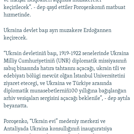
ve inkişaf istiqballeri aqqında muzakereler
keçirilecek”. - dep qayd ettiler Poroşenkonıñ matbuat
hızmetinde.
Ukraina devlet başı ayrı muzakere Erdoğannen
keçirecek.
“Ukrain devletiniñ başı, 1919-1922 senelerinde Ukraina
Milliy Cumhuriyetiniñ (UNR) diplomatik missiyasınıñ
sabıq binasında hatıra tahtasını açacağı, ukrain tili ve
edebiyatı bölügi mevcüt olğan İstanbul Universitetini
ziyaret etecegi, ve Ukraina ve Türkiye arasında
diplomatik munasebetlerniñ100 yıllığına bağışlanğan
arhiv vesiqaları sergisini açacağı beklenile”, - dep aytıla
beyanatta.
Poroşenko, “Ukrain evi” medeniy merkezi ve
Antaliyada Ukraina konsullığınıñ inauguratsiya