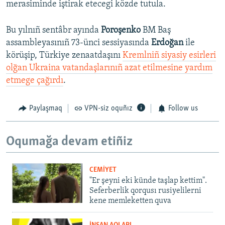
merasiminde iştirak etecegi közde tutula.
Bu yılnıñ sentâbr ayında
Poroşenko
BM Baş
assambleyasınıñ 73-ünci sessiyasında
Erdoğan
ile
körüşip, Türkiye zenaatdaşını
Kremlniñ siyasiy esirleri
olğan Ukraina vatandaşlarınıñ azat etilmesine yardım
etmege çağırdı
.
Paylaşmaq
VPN-siz oquñız
Follow us
Oqumağa devam etiñiz
CEMİYET
"Er şeyni eki künde taşlap kettim".
Seferberlik qorqusı rusiyelilerni
kene memleketten quva