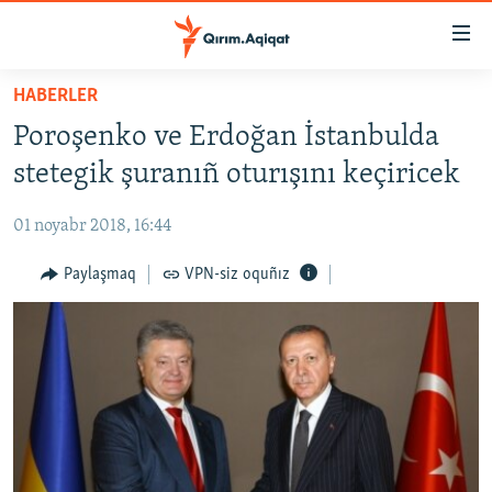
Link
açıqlığı
Esas
HABERLER
mündericege
HABERLER
Poroşenko ve Erdoğan İstanbulda
qaytmaq
SİYASET
Baş
stetegik şuranıñ oturışını keçiricek
İQTİSADİYAT
navigatsiyağa
qaytmaq
01 noyabr 2018, 16:44
CEMİYET
Qıdıruvğa
MEDENİYET
Paylaşmaq
VPN-siz oquñız
qaytmaq
İNSAN AQLARI
VİDEO
SÜRET
BLOGLAR
FİKİR